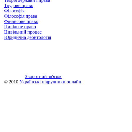
Теорія держави і права
Трудове право
Філософія
Філософія права
Фінансове право
Цивільне право
Цивільний процес
Юридична деонтологія
Зворотний зв'язок
© 2010
Українські підручники онлайн
.