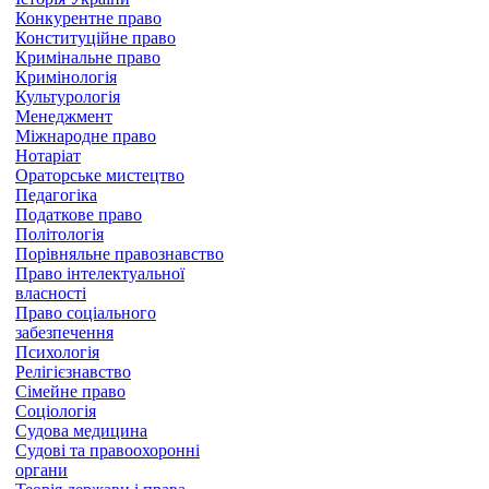
Конкурентне право
Конституційне право
Кримінальне право
Кримінологія
Культурологія
Менеджмент
Міжнародне право
Нотаріат
Ораторське мистецтво
Педагогіка
Податкове право
Політологія
Порівняльне правознавство
Право інтелектуальної
власності
Право соціального
забезпечення
Психологія
Релігієзнавство
Сімейне право
Соціологія
Судова медицина
Судові та правоохоронні
органи