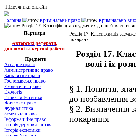
Підручники онлайн
Головна
Кримінальне право
Кримінально-вико
Розділ 17. Класифікація засуджених до позбавлення вол
Партнери
Розділ 17. Класифікація засудже
покарань
Авторські реферати,
дипломні та курсові роботи
Розділ 17. Кла
Предмети
волі і їх ро
Аграрне право
Адміністративне право
Банківське право
Господарське право
Екологічне право
§ 1. Поняття, зна
Екологія
до позбавлення в
Етика та Естетика
Житлове право
§ 2. Визначення 
Журналістика
Земельне право
покарання
Інформаційне право
Історія держави і права
Історія економіки
Історія України