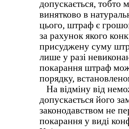
допускається, тобто 
винятково в натураль
цього, штраф є грошо
за рахунок якого кон
присуджену суму штра
лише у разі невикона
покарання штраф мож
порядку, встановлено
На відміну від немо
допускається його за
законодавством не пе
покарання у виді кон