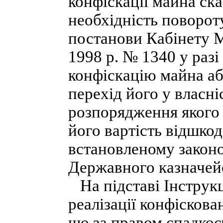
конфіскації майна ска
необхідність повороту
постанови Кабінету М
1998 р. № 1340 у раз
конфіскацію майна аб
перехід його у власні
розпорядження якого 
його вартість відшкод
встановленому законо
Державного казначей
На підставі Інструкці
реалізації конфіскова
що за правом спадкоє