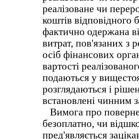
реалізоване чи переро
коштів відповідного 
фактично одержана від
витрат, пов'язаних з 
осіб фінансових орган
вартості реалізовано
подаються у вищесто
розглядаються і ріше
встановлені чинним з
Вимога про повернен
безоплатно, чи відшк
пред'являється заціка