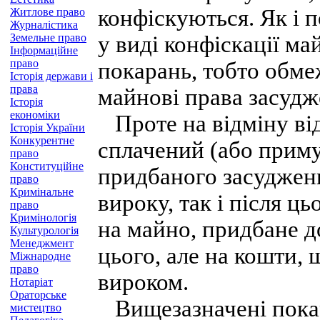
конфіскуються. Як і 
Житлове право
Журналістика
Земельне право
у виді конфіскації м
Інформаційне
право
покарань, тобто обм
Історія держави і
права
майнові права засудж
Історія
економіки
Проте на відміну ві
Історія України
Конкурентне
сплачений (або приму
право
Конституційне
придбаного засуджен
право
Кримінальне
вироку, так і після ц
право
Кримінологія
на майно, придбане д
Культурологія
Менеджмент
цього, але на кошти, 
Міжнародне
право
вироком.
Нотаріат
Ораторське
Вищезазначені покар
мистецтво