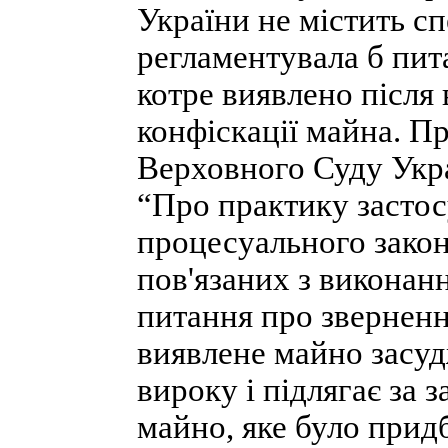
України не містить сп
регламентувала б пит
котре виявлено після
конфіскації майна. П
Верховного Суду Укра
“Про практику засто
процесуального закон
пов'язаних з виконан
питання про зверненн
виявлене майно засуд
вироку і підлягає за з
майно, яке було придб