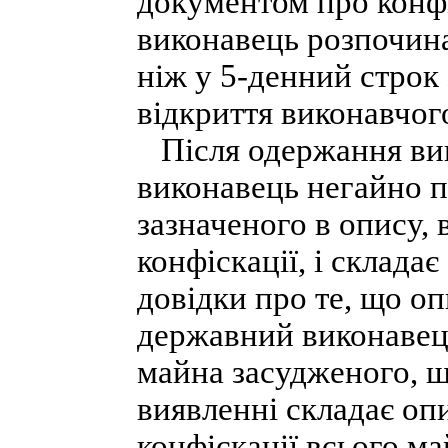
документом про конф
виконавець розпочина
ніж у 5-денний строк
відкриття виконавчог
Після одержання вик
виконавець негайно п
зазначеного в опису, 
конфіскації, і склада
довідки про те, що о
державний виконавець
майна засудженого, що
виявленні складає опи
конфіскації всього м