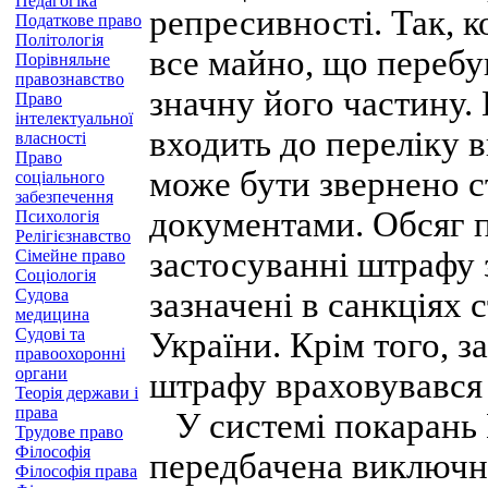
Педагогіка
репресивності. Так, 
Податкове право
Політологія
все майно, що перебув
Порівняльне
правознавство
значну його частину.
Право
інтелектуальної
входить до переліку в
власності
Право
може бути звернено с
соціального
забезпечення
документами. Обсяг п
Психологія
Релігієзнавство
застосуванні штрафу 
Сімейне право
Соціологія
Судова
зазначені в санкціях
медицина
Судові та
України. Крім того, 
правоохоронні
органи
штрафу враховувався
Теорія держави і
права
У системі покарань 
Трудове право
Філософія
передбачена виключно
Філософія права