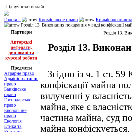
Підручники онлайн
Головна
Кримінальне право
Кримінально-вико
Розділ 13. Виконання покарання у виді конфіскації ма
Партнери
Розділ 13. Ви
Авторські
Розділ 13. Виконан
реферати,
дипломні та
курсові роботи
Предмети
Згідно із ч. 1 ст. 59
Аграрне право
Адміністративне
конфіскації майна по
право
Банківське
вилученні у власніст
право
Господарське
майна, яке є власніс
право
Екологічне
частина майна, суд п
право
Екологія
майна конфіскується,
Етика та
Естетика