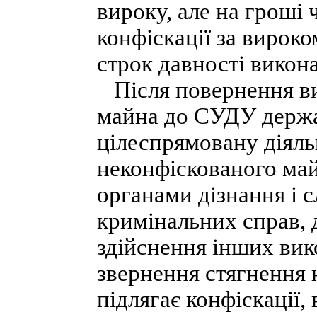
вироку, але на гроші 
конфіскації за вироко
строк давності викон
Після повернення ви
майна до СУДУ держа
цілеспрямовану діяль
неконфіскованого май
органами дізнання і с
кримінальних справ, 
здійснення інших ви
звернення стягнення 
підлягає конфіскації,