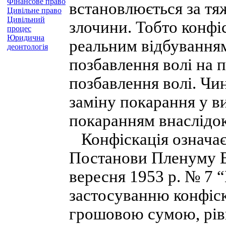
Фінансове право
встановлюється за тя
Цивільне право
Цивільний
злочини. Тобто конфі
процес
Юридична
реальним відбуванням
деонтологія
позбавлення волі на 
позбавлення волі. Чи
заміну покарання у в
покаранням внаслідо
Конфіскація означає 
Постанови Пленуму В
вересня 1953 р. № 7 
застосуванню конфіска
грошовою сумою, рівн