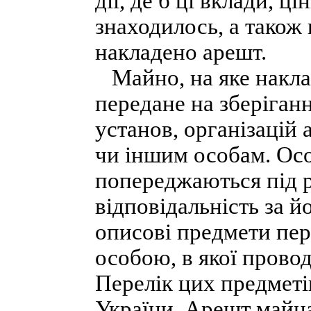
дії, де б ці вклади, ц
знаходилось, а також
накладено арешт.
Майно, на яке наклад
передане на зберіган
установ, організацій
чи іншим особам. Осо
попереджаються під 
відповідальність за 
описові предмети пе
особою, в якої провод
Перелік цих предметі
України. Арешт майна