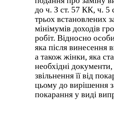
подання про заміну в
до ч. З ст. 57 КК, ч. 
трьох встановлених 
мінімумів доходів гр
робіт. Відносно особи
яка після винесення в
а також жінки, яка ст
необхідні документи,
звільнення її від пок
цьому до вирішення з
покарання у виді вип