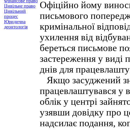
Фінансове право
Офіційно йому виноси
Цивільне право
Цивільний
письмового попередж
процес
Юридична
кримінальної відпові
деонтологія
ухилення від відбува
береться письмове по
застереження у виді 
днів для працевлашту
Якщо засуджений зно
працевлаштувався у в
облік у центрі зайнят
узявши довідку про це
надсилає подання, коп