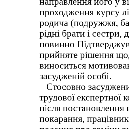
направлення його у в
проходження курсу лік
родича (подружжя, бат
рідні брати і сестри, 
повинно Підтверджув
прийняте рішення щод
виноситься мотивован
засудженій особі.
Стосовно засуджених,
трудової експертної к
після постановлення 
покарання, працівник