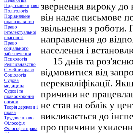
Педагогіка
звернення вироку до 
Податкове право
Політологія
він надає письмове п
Порівняльне
правознавство
звільнення з роботи. 
Право
інтелектуальної
направлення до відпо
власності
Право
населення і встановл
соціального
забезпечення
— 15 днів та роз'ясню
Психологія
Релігієзнавство
відмовитися від запр
Сімейне право
Соціологія
Судова
перекваліфікації. Як
медицина
Судові та
причини не працевлаш
правоохоронні
органи
не став на облік у цен
Теорія держави і
права
викликається до інспе
Трудове право
Філософія
про причини ухилення
Філософія права