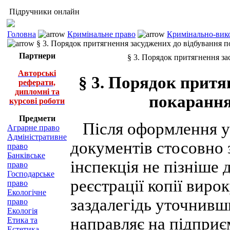
Підручники онлайн
Головна
Кримінальне право
Кримінально-вико
§ 3. Порядок притягнення засуджених до відбування п
Партнери
§ 3. Порядок притягнення за
Авторські
§ 3. Порядок притя
реферати,
дипломні та
покарання
курсові роботи
Предмети
Після оформлення у
Аграрне право
Адміністративне
документів стосовно 
право
Банківське
інспекція не пізніше 
право
Господарське
реєстрації копії виро
право
Екологічне
заздалегідь уточнивш
право
Екологія
направляє на підприє
Етика та
Естетика