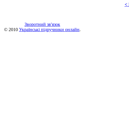
<
Зворотний зв'язок
© 2010
Українські підручники онлайн
.