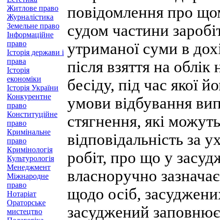
повідомлення про щом
Житлове право
Журналістика
Земельне право
судом частини заробі
Інформаційне
право
утриманої суми в дох
Історія держави і
права
після взяття на облік
Історія
економіки
бесіду, під час якої 
Історія України
Конкурентне
умови відбування вип
право
Конституційне
стягнення, які можуть
право
Кримінальне
відповідальність за 
право
Кримінологія
робіт, про що у засуд
Культурологія
Менеджмент
власноручно зазнача
Міжнародне
право
щодо осіб, засуджени
Нотаріат
Ораторське
засуджений заповнює 
мистецтво