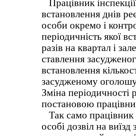
Працівник інспекції
встановлення днів ре
особи окремо і контр
періодичність якої в
разів на квартал і за
ставлення засудженог
встановлення кількост
засудженому оголошує
Зміна періодичності 
постановою працівник
Так само працівник і
особі дозвіл на виїзд