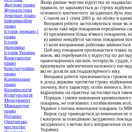
Якщо раніше чергова відпустка не надавалася
Житлове право
правило, не зараховується до строку відбува
Журналістика
основного контингенту засуджених було лиш
Земельне право
Станом на 1 січня 2003 р. на обліку в кримі
Інформаційне
Виправні роботи застосовуються лише як ос
право
а) коли така міра покарання передбачена са
Історія держави і
б) призначення більш м'якого покарання, ніж
права
в) заміни невідбутої частини покарання біл
Історія
г) коли виправними роботами замінюється шт
економіки
Цей вид покарання призначається тільки пра
Історія України
жінок, які перебувають у відпустці по догляд
Конкурентне
правоохоронних органів, нотаріусів, суддів,
право
враховувати забезпечення належного нагляду 
Конституційне
які не досягли шістнадцятирічного віку.
право
Виправні роботи призначаються строком від ш
Кримінальне
в доход держави протягом строку відбування 
право
злочину, його характеру, особи винного, йог
Кримінологія
відрахувань на практиці застосовується також
Культурологія
Порядок і умови виконання кримінального п
Менеджмент
покарань, не пов'язаних з позбавленням вол
Міжнародне
України з питань виконання покарань та МВС
право
Вирок суду приводиться до виконання не пі
Нотаріат
і контроль за поведінкою засуджених поклад
Ораторське
засудженого з метою його виправлення та н
мистецтво
України).