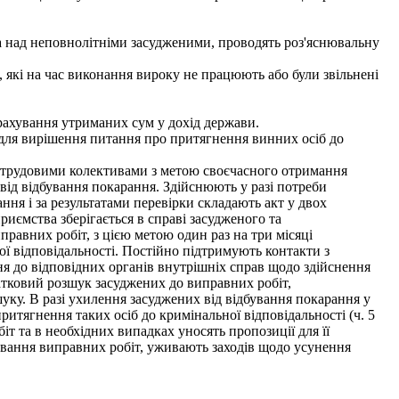
ва над неповнолітніми засудженими, проводять роз'яснювальну
, які на час виконання вироку не працюють або були звільнені
ерахування утриманих сум у дохід держави.
ля вирішення питання про притягнення винних осіб до
 трудовими колективами з метою своєчасного отримання
 від відбування покарання. Здійснюють у разі потреби
ння і за результатами перевірки складають акт у двох
риємства зберігається в справі засудженого та
равних робіт, з цією метою один раз на три місяці
ої відповідальності. Постійно підтримують контакти з
ня до відповідних органів внутрішніх справ щодо здійснення
чатковий розшук засуджених до виправних робіт,
уку. В разі ухилення засуджених від відбування покарання у
итягнення таких осіб до кримінальної відповідальності (ч. 5
іт та в необхідних випадках уносять пропозиції для її
бування виправних робіт, уживають заходів щодо усунення