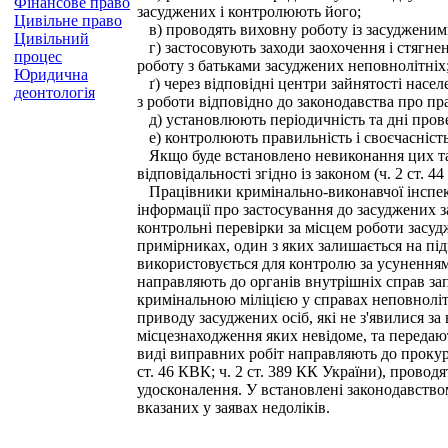
Фінансове право
засуджених і контролюють його;
Цивільне право
в) проводять виховну роботу із засудженими
Цивільний
г) застосовують заходи заохочення і стягне
процес
роботу з батьками засуджених неповнолітніх
Юридична
ґ) через відповідні центри зайнятості насел
деонтологія
з роботи відповідно до законодавства про пр
д) установлюють періодичність та дні провед
е) контролюють правильність і своєчасність
Якщо буде встановлено невиконання цих та 
відповідальності згідно із законом (ч. 2 ст. 4
Працівники кримінально-виконавчої інспекц
інформації про застосування до засуджених з
контрольні перевірки за місцем роботи засуд
примірниках, один з яких залишається на під
використовується для контролю за усуненням
направляють до органів внутрішніх справ зап
кримінальною міліцією у справах неповноліт
приводу засуджених осіб, які не з'явилися 
місцезнаходження яких невідоме, та передают
виді виправних робіт направляють до прокур
ст. 46 КВК; ч. 2 ст. 389 КК України), провод
удосконалення. У встановлені законодавство
вказаних у заявах недоліків.