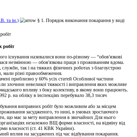
. та ін.)
§ 1. Порядок виконання покарання у виді
робіт
х робіт
ого існування називалися вони по-різному — “обов'язкові
шалася незмінною — обов'язкова праця з проживанням вдома.
, служби, так і на тяжких фізичних роботах з благоустрою
и, мали різні правообмеження.
ачені приблизно у 60% усіх статей Особливої частини
или злочини невеликої тяжкості і виправлення яких можливе
громадського впливу з боку колективу, в якому вони працюють.
92 р. на обліку в інспекціях перебувало 38,3 тисяч
бування виправних робіт було можливим або за місцем
 проживання засудженого, то нині, в умовах зростаючого
боти, що має за мету виправлення в звичайних Для нього
організаціях незалежно ВЩ форми власності, на відміну від
ми власності (ст. 41 КВК України).
ний вплив на засуджених під час відбування покарання.