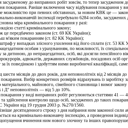
 засудженому до виправних робіт зовсім, то тепер засудженим до 
ння покарання. Раніше включення часу відбування покарання у ви
е можливістю при певних обставинах, за новим КВК це — законн
нально-виконавчій інспекції перебувало 6284 особи, засуджених д
новна міра кримінального покарання у разі:
нкцією статті кримінального закону;
 це передбачено законом (ст. 69 КК України);
ьш м'яким покаранням (ст. 82 КК України);
раф у випадках злісного ухилення від його сплати (ст. 53 КК У
цездатним особам з урахуванням, по можливості, їх спеціальност
у за дитиною, до непрацездатних, осіб, які досягли пенсійного ві
 прокурорів, адвокатів, державних службовців, посадових осіб о
за їх поведінкою і здобуттям ними виробничої кваліфікації, сам
ести місяців до двох років, для неповнолітніх від 2 місяців до 1
покарання. Вибір конкретних розмірів відрахувань із заробітку 
о матеріального, майнового, сімейного становища і вимог закону
 і Д° неповнолітніх — від 5 до 10%.
окарання у виді виправних робіт регулюються статтями 41 — 4
і, та здійснення контролю щодо осіб, засуджених до таких покар
 України від 19 грудня 2003 р. №270/1560.
зніше десятиденного строку з дня набрання ним законної сили а
ається на кримінально-виконавчу інспекцію, а проведення індив
едопущення вчинення ним нового злочину та інших правопорушен