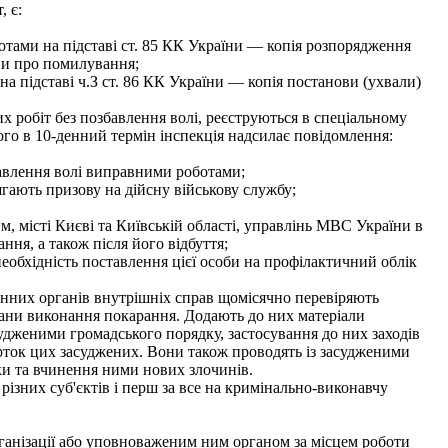
 є:
отами на підставі ст. 85 КК України — копія розпорядження
ни про помилування;
а підставі ч.З ст. 86 КК України — копія постанови (ухвали)
 робіт без позбавлення волі, реєструються в спеціальному
ого в 10-денний термін інспекція надсилає повідомлення:
збавлення волі виправними роботами;
лягають призову на дійсну військову службу;
 місті Києві та Київській області, управлінь МВС України в
ання, а також після його відбуття;
еобхідність поставлення цієї особи на профілактичний облік
онних органів внутрішніх справ щомісячно перевіряють
гани виконання покарання. Додають до них матеріали
судженими громадського порядку, застосування до них заходів
арток цих засуджених. Вони також проводять із засудженими
ки та вчинення ними нових злочинів.
ізних суб'єктів і перш за все на кримінально-виконавчу
ганізації або уповноваженим ним органом за місцем роботи