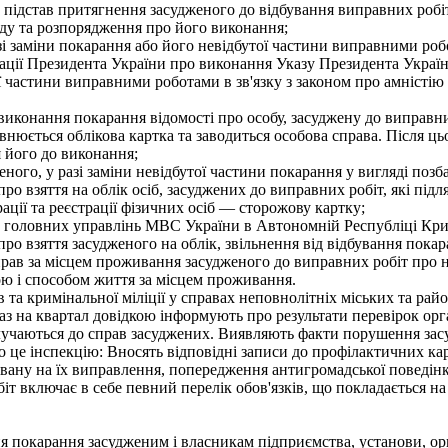
ідстав притягнення засудженого до відбування виправних робіт,
уду та розпорядження про його виконання;
і заміни покарання або його невідбутої частини виправними роб
ації Президента України про виконання Указу Президента Украї
 частини виправними роботами в зв'язку з законом про амністію н
иконання покарання відомості про особу, засуджену до виправних
внюється облікова картка та заводиться особова справа. Після ць
я його до виконання;
женого, у разі заміни невідбутої частини покарання у вигляді по
ро взяття на облік осіб, засуджених до виправних робіт, які під
ації та реєстрації фізичних осіб — сторожову картку;
 головних управлінь МВС України в Автономній Республіці Крим,
про взяття засудженого на облік, звільнення від відбування покар
рав за місцем проживання засудженого до виправних робіт про н
кою і способом життя за місцем проживання.
а кримінальної міліції у справах неповнолітніх міських та рай
аз на квартал довідкою інформують про результати перевірок ор
 долучаються до справ засуджених. Виявляють факти порушення за
о це інспекцію: Вносять відповідні записи до профілактичних к
вану на їх виправлення, попередження антигромадської поведін
включає в себе певний перелік обов'язків, що покладається на р
 покарання засудженим і власникам підприємства, установи, ор