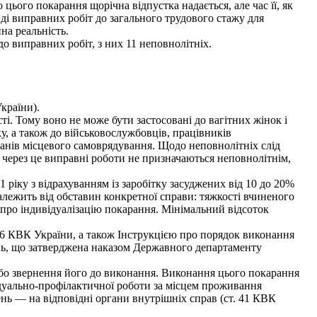
цього покарання щорічна відпустка надається, але час її, як
ді виправних робіт до загального трудового стажу для
а реальність.
о виправних робіт, з них 11 неповнолітніх.
країни).
і. Тому воно не може бути застосовані до вагітних жінок і
ку, а також до військовослужбовців, працівників
рганів місцевого самоврядування. Щодо неповнолітніх слід
е через це виправні роботи не призначаються неповнолітнім,
 ріку з відрахуванням із заробітку засуджених від 10 до 20%
залежить від обставин конкретної справи: тяжкості вчиненого
 про індивідуалізацію покарання. Мінімальний відсоток
6 КВК України, а також Інструкцією про порядок виконання
ань, що затверджена наказом Державного департаменту
бо звернення його до виконання. Виконання цього покарання
ідуально-профілактичної роботи за місцем проживання
ь — на відповідні органи внутрішніх справ (ст. 41 КВК