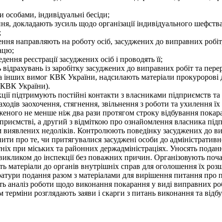
 особами, індивідуальні бесіди;
ння, докладають зусиль щодо організації індивідуального шефст
;
ення направляють на роботу осіб, засуджених до виправних робіт
ацю;
ення реєстрації засуджених осіб і проводять її;
 відрахувань із заробітку засуджених до виправних робіт та пер
інших вимог КВК України, надсилають матеріали прокуророві д
4 КВК України).
ії підтримують постійні контакти з власниками підприємств та
аходів заохочення, стягнення, звільнення з роботи та ухилення їх
женого не менше ніж два рази протягом строку відбування покара
приємстві, а другий з відміткою про ознайомлення власника підп
 виявлених недоліків. Контролюють поведінку засуджених до вип
ити про те, чи притягувалися засуджені особи до адміністративн
ніх при міських та районних держадміністраціях. Уносять подан
за викликом до інспекції без поважних причин. Організовують по
ь матеріали до органів внутрішніх справ для оголошення їх розш
атури подання разом з матеріалами для вирішення питання про пр
ять аналіз роботи щодо виконання покарання у виді виправних роб
м терміни розглядають заяви і скарги з питань виконання та від