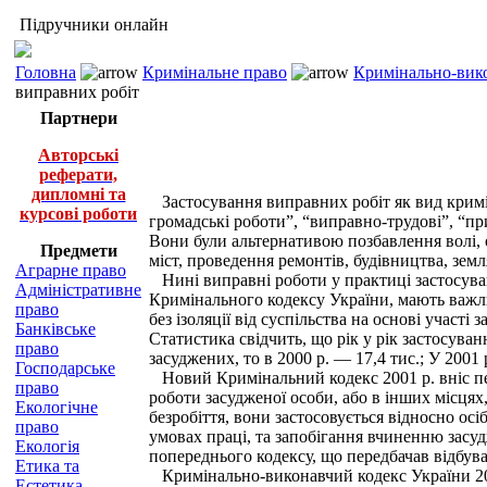
Підручники онлайн
Головна
Кримінальне право
Кримінально-вико
виправних робіт
Партнери
Авторські
реферати,
дипломні та
Застосування виправних робіт як вид кримін
курсові роботи
громадські роботи”, “виправно-трудові”, “п
Вони були альтернативою позбавлення волі, о
Предмети
міст, проведення ремонтів, будівництва, зем
Аграрне право
Нині виправні роботи у практиці застосуван
Адміністративне
Кримінального кодексу України, мають важли
право
без ізоляції від суспільства на основі участ
Банківське
Статистика свідчить, що рік у рік застосуван
право
засуджених, то в 2000 р. — 17,4 тис.; У 2001 р.
Господарське
Новий Кримінальний кодекс 2001 р. вніс пе
право
роботи засудженої особи, або в інших місця
Екологічне
безробіття, вони застосовується відносно осі
право
умовах праці, та запобігання вчиненню засу
Екологія
попереднього кодексу, що передбачав відбува
Етика та
Кримінально-виконавчий кодекс України 2003
Естетика