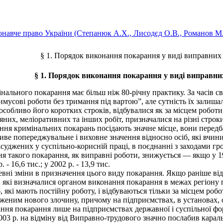
навче право України (Степанюк А.X., Лисодєд О.В., Романов М.В
§ 1. Порядок виконання покарання у виді виправних 
§ 1. Порядок виконання покарання у виді виправни
ального покарання має більш ніж 80-річну практику. За часів св
римусові роботи без тримання під вартою”, але сутність їх зали
собливо його коротких строків, відбувалися як за місцем роботи
ляних, меліоративних та інших робіт, призначалися на різні строк
ня кримінальних покарань посідають значне місце, вони передб
ве попереджувальне і виховне значення відносно осіб, які вчин
і засуджених у суспільно-корисній праці, в поєднанні з заходами 
ня такого покарання, як виправні роботи, знижується — якщо у 19
 - 16,6 тис.; у 2002 р. - 13,9 тис.
вні зміни в призначення цього виду покарання. Якщо раніше від
х, які визначалися органом виконання покарання в межах регіону
б, які мають постійну роботу, і відбуваються тільки за місцем ро
дженим нового злочину, причому на підприємствах, в установах, 
ння покарання лише на підприємствах державної і суспільної фор
 р. на відміну від Виправно-трудового значно послабив караль