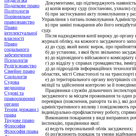
Педагогіка
Документами, що підтверджують наявність п
Податкове право
а) копія вироку суду (постанови, ухвали) с
Політологія
б) при застосуванні акту помилування у раз
Порівняльне
Управління з питань помилування Адміністр
правознавство
в) при заміні покарання або його невідбутої
Право
суду.
інтелектуальної
Після надходження копії вироку до органу в
власності
журналі обліку, на кожного засудженого запо
Право
а) до суду, який виніс вирок, про прийнятт
соціального
б) до установи, з якої було звільнено засуд
забезпечення
в) до відповідного військового комісаріату п
Психологія
г) до відділу у справах громадянства, іммігр
Релігієзнавство
д) до підрозділів інформаційних технологій
Сімейне право
областях, місті Севастополі та на транспорті 
Соціологія
е) до територіального органу внутрішніх сп
Судова
міліції та здійснення контролю за її поведін
медицина
Працівники служби дільничних інспекторів т
Судові та
засудженого за місцем проживання та один р
правоохоронні
перевірки (пояснення, рапорти та ін.), які
органи
адміністративного впливу і повідомляють пр
Теорія держави і
індивідуально-профілактичну роботу, спрямо
права
Виконання покарання у виді виправних робіт 
Трудове право
інспекцію, працівники якої:
Філософія
а) ведуть персональний облік засуджених;
Філософія права
б) роз'яснюють порядок та умови відбування