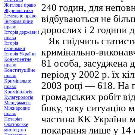
240 годин, для неповн
Житлове право
Журналістика
Земельне право
відбуваються не біль
Інформаційне
право
дорослих і 2 години д
Історія держави і
права
Як свідчить статистик
Історія
економіки
кримінально-виконавч
Історія України
Конкурентне
81 особа, засуджена д
право
Конституційне
період у 2002 р. їх кі
право
Кримінальне
2003 році — 618. На п
право
Кримінологія
громадських робіт від
Культурологія
Менеджмент
боку, таку ситуацію 
Міжнародне
право
частина КК України м
Нотаріат
Ораторське
покарання лише у 14 с
мистецтво