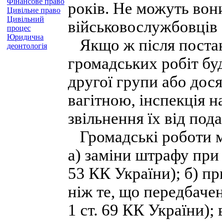
Фінансове право
років. Не можуть вон
Цивільне право
Цивільний
військовослужбовців 
процес
Юридична
Якщо ж після постан
деонтологія
громадських робіт бу
другої групи або дося
вагітною, інспекція 
звільнення їх від по
Громадські роботи м
а) заміни штрафу при 
53 КК України); б) п
ніж те, що передбачене
1 ст. 69 КК України); 