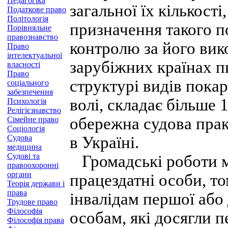
Педагогіка
загальної їх кількост
Податкове право
Політологія
призначення такого п
Порівняльне
правознавство
контролю за його вик
Право
інтелектуальної
зарубіжних країнах п
власності
Право
структурі видів покар
соціального
забезпечення
волі, складає більше
Психологія
Релігієзнавство
обережна судова прак
Сімейне право
Соціологія
Судова
в Україні.
медицина
Судові та
Громадські роботи 
правоохоронні
органи
працездатні особи, т
Теорія держави і
права
інвалідам першої або 
Трудове право
Філософія
особам, які досягли п
Філософія права