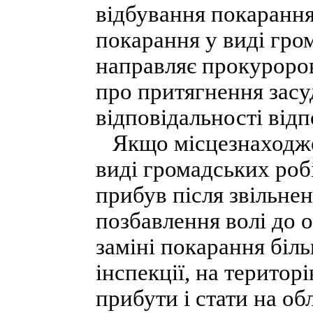
відбування покарання
покарання у виді гром
направляє прокуроров
про притягнення засу
відповідальності відп
Якщо місцезнаходжен
виді громадських робі
прибув після звільне
позбавлення волі до 
заміні покарання біл
інспекції, на територ
прибути і стати на об