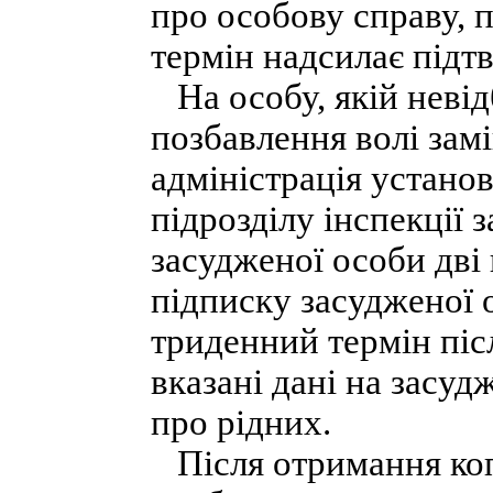
про особову справу, 
термін надсилає підт
На особу, якій неві
позбавлення волі зам
адміністрація устано
підрозділу інспекції
засудженої особи дві 
підписку засудженої о
триденний термін післ
вказані дані на засуд
про рідних.
Після отримання коп