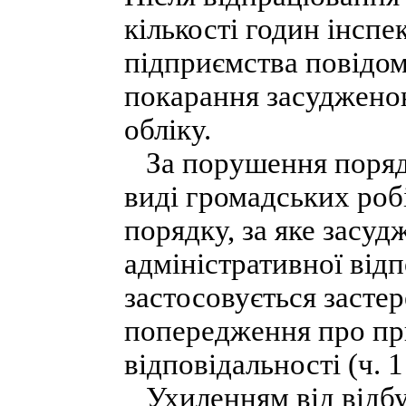
кількості годин інспе
підприємства повідо
покарання засудженою
обліку.
За порушення порядк
виді громадських роб
порядку, за яке засу
адміністративної відп
застосовується засте
попередження про пр
відповідальності (ч. 1
Ухиленням від відбу