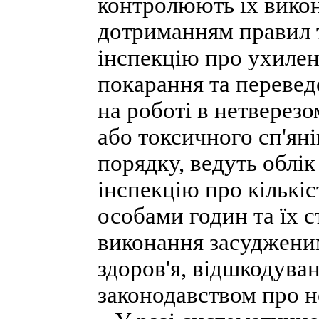
контролюють їх викон
дотриманням правил 
інспекцію про ухилен
покарання та переведе
на роботі в нетверезо
або токсичного сп'ян
порядку, ведуть облі
інспекцію про кількі
особами годин та їх с
виконання засуджени
здоров'я, відшкодува
законодавством про 