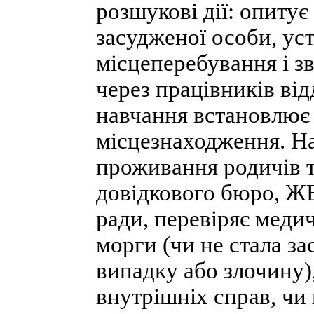
розшукові дії: опитує
засудженої особи, у
місцеперебування і з
через працівників від
навчання встановлює 
місцезнаходження. На
проживання родичів т
довідкового бюро, ЖЕК
ради, перевіряє меди
морги (чи не стала з
випадку або злочину),
внутрішніх справ, чи