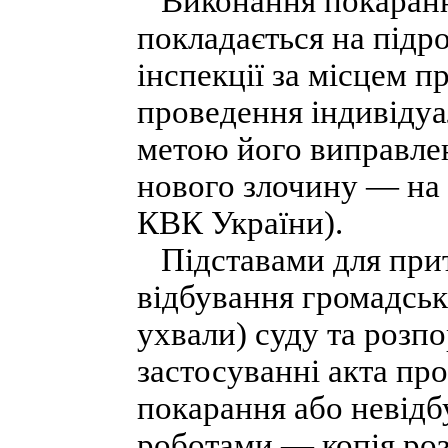
Виконання покарання
покладається на підр
інспекції за місцем 
проведення індивідуа
метою його виправле
нового злочину — на о
КВК України).
Підставами для прит
відбування громадськ
ухвали) суду та розп
застосуванні акта про
покарання або невідб
роботами — копія ро