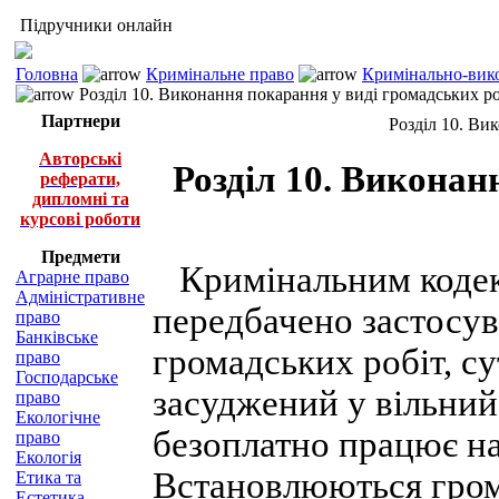
Підручники онлайн
Головна
Кримінальне право
Кримінально-вико
Розділ 10. Виконання покарання у виді громадських ро
Партнери
Розділ 10. Ви
Авторські
Розділ 10. Виконан
реферати,
дипломні та
курсові роботи
Предмети
Кримінальним кодексо
Аграрне право
Адміністративне
передбачено застосу
право
Банківське
громадських робіт, су
право
Господарське
засуджений у вільний
право
Екологічне
безоплатно працює на
право
Екологія
Встановлюються грома
Етика та
Естетика