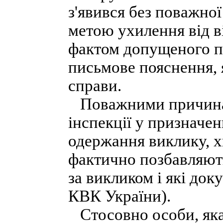
з'явився без поважної
метою ухилення від в
фактом допущеного п
письмове пояснення, я
справи.
Поважними причинам
інспекції у призначе
одержання виклику, х
фактично позбавляють
за викликом і які док
КВК України).
Стосовно особи, яка