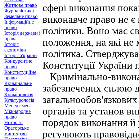
сфері виконання пока
Житлове право
Журналістика
Земельне право
виконавче право не є
Інформаційне
право
політики. Воно має св
Історія держави і
права
положення, на які не
Історія
економіки
політика. Стверджуват
Історія України
Конкурентне
Конституції України 
право
Конституційне
Кримінально-виконав
право
Кримінальне
забезпечених силою 
право
Кримінологія
загальнообов'язкових
Культурологія
Менеджмент
органів та установ в
Міжнародне
право
порядок виконання й 
Нотаріат
Ораторське
регулюють правовідн
мистецтво