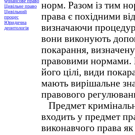
Фінансове право
норм. Разом із тим н
Цивільне право
Цивільний
права є похідними ві
процес
Юридична
визначаючи процедур
деонтологія
вони виконують допом
покарання, визначену
правовими нормами. 
його цілі, види покар
мають вирішальне зн
правового регулюван
Предмет кримінально
входить у предмет пр
виконавчого права як