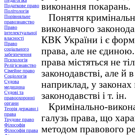
Педагогіка
виконання покарань.
Податкове право
Політологія
Поняття кримінально
Порівняльне
правознавство
виконавчого законода
Право
інтелектуальної
КВК України і є фор
власності
Право
права, але не єдиною
соціального
забезпечення
права містяться не т
Психологія
Релігієзнавство
законодавстві, але й 
Сімейне право
Соціологія
Судова
наприклад, у законах
медицина
Судові та
законодавстві і т. ін.
правоохоронні
органи
Кримінально-виконав
Теорія держави і
права
галузь права, що хар
Трудове право
Філософія
методом правового р
Філософія права