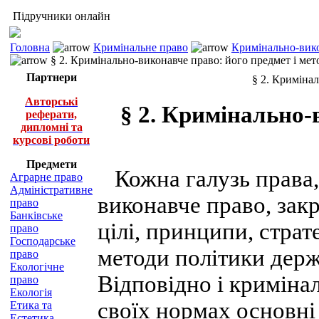
Підручники онлайн
Головна
Кримінальне право
Кримінально-вико
§ 2. Кримінально-виконавче право: його предмет і мет
Партнери
§ 2. Кримінал
Авторські
§ 2. Кримінально-
реферати,
дипломні та
курсові роботи
Предмети
Кожна галузь права, 
Аграрне право
Адміністративне
виконавче право, закр
право
Банківське
цілі, принципи, страт
право
Господарське
методи політики держа
право
Екологічне
Відповідно і криміна
право
Екологія
своїх нормах основні
Етика та
Естетика