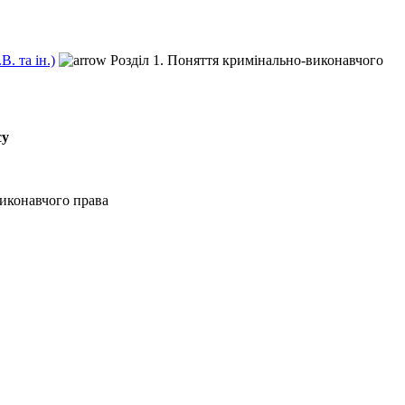
. та ін.)
Розділ 1. Поняття кримінально-виконавчого
су
виконавчого права