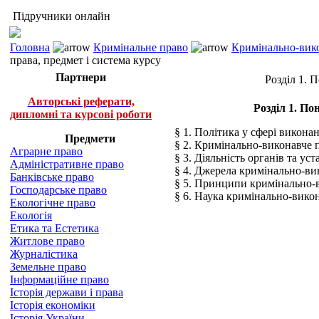
Підручники онлайн
Головна
Кримінальне право
Кримінально-вико
права, предмет і система курсу
Партнери
Розділ 1. 
Авторські реферати,
Розділ 1. По
дипломні та курсові роботи
§ 1. Політика у сфері викона
Предмети
§ 2. Кримінально-виконавче п
Аграрне право
§ 3. Діяльність органів та 
Адміністративне право
§ 4. Джерела кримінально-ви
Банківське право
§ 5. Принципи кримінально-
Господарське право
§ 6. Наука кримінально-вико
Екологічне право
Екологія
Етика та Естетика
Житлове право
Журналістика
Земельне право
Інформаційне право
Історія держави і права
Історія економіки
Історія України