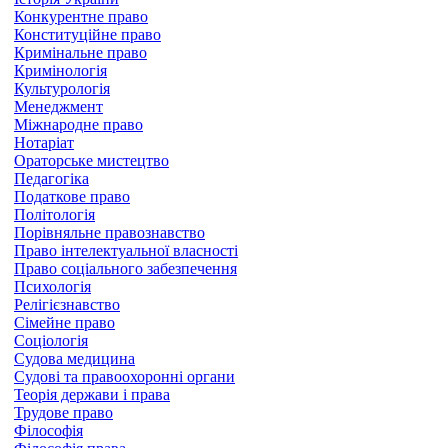
Конкурентне право
Конституційне право
Кримінальне право
Кримінологія
Культурологія
Менеджмент
Міжнародне право
Нотаріат
Ораторське мистецтво
Педагогіка
Податкове право
Політологія
Порівняльне правознавство
Право інтелектуальної власності
Право соціального забезпечення
Психологія
Релігієзнавство
Сімейне право
Соціологія
Судова медицина
Судові та правоохоронні органи
Теорія держави і права
Трудове право
Філософія