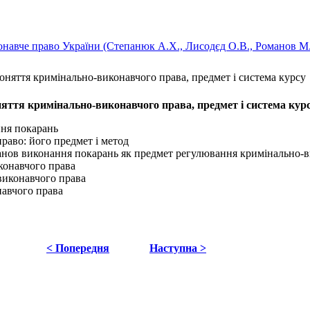
навче право України (Степанюк А.X., Лисодєд О.В., Романов М.В
Поняття кримінально-виконавчого права, предмет і система курсу
няття кримінально-виконавчого права, предмет і система кур
ння покарань
раво: його предмет і метод
установ виконання покарань як предмет регулювання кримінально-
конавчого права
виконавчого права
навчого права
< Попередня
Наступна >