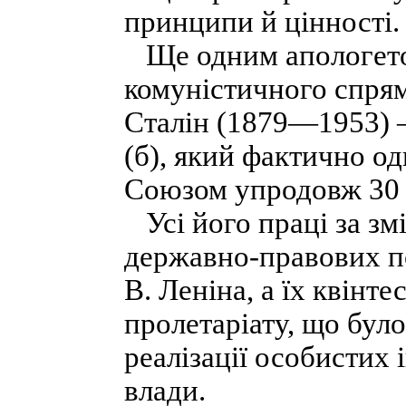
принципи й цінності.
Ще одним апологетом
комуністичного спря
Сталін (1879—1953) 
(б), який фактично о
Союзом упродовж 30 
Усі його праці за зм
державно-правових по
В. Леніна, а їх квінт
пролетаріату, що бул
реалізації особистих 
влади.