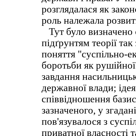
розглядалася як зако
роль належала розвит
Тут було визначено о
підґрунтям теорії так
поняття "суспільно-ек
боротьби як рушійної
завдання насильницьк
державної влади; ідея
співвідношення базис
зазначеного, у згада
пов'язувалося з сусп
приватної власності т