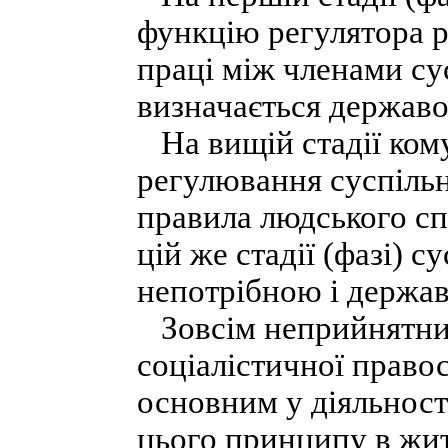
функцію регулятора р
праці між членами су
визначається державою
На вищій стадії ком
регулювання суспільн
правила людського сп
цій же стадії (фазі) 
непотрібною і держав
Зовсім неприйнятним
соціалістичної право
основним у діяльност
цього принципу в жи