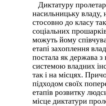
Диктатуру пролетаріа
насильницьку владу,
стосовно до класу так
соціальних прошарків
можуть йому співчува
етапі захоплення влад
постала як держава з
системою владних інст
так і на місцях. При
підходом своїх попер
етапів розвитку людсь
місце диктатури прол