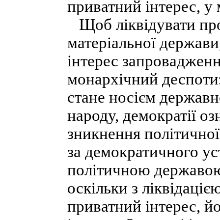
приватний інтерес, у
Щоб ліквідувати про
матеріальної держави
інтерес запровадження
монархічний деспотиз
стане носієм державн
народу, демократії оз
зникнення політичної
за демократичного ус
політичною державою
оскільки з ліквідаціє
приватний інтерес, й