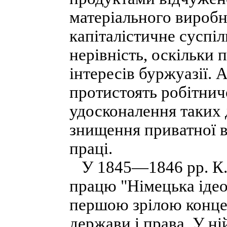
матеріального виробн
капіталістичне суспі
нерівність, оскільки 
інтересів буржуазії. 
протистоять робітнич
удосконалення таких 
знищення приватної вл
праці.
У 1845—1846 pp. К. 
працю "Німецька ідео
першою зрілою конце
держави і права. У ні