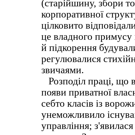
(старійшину, збори то
корпоративної структур
цілковито відповідали
це владного примусу 
й підкорення будувал
регулювалися стихій
звичаями.
Розподіл праці, що в
появи приватної власн
себто класів із ворож
унеможливило існуван
управління; з'явилася