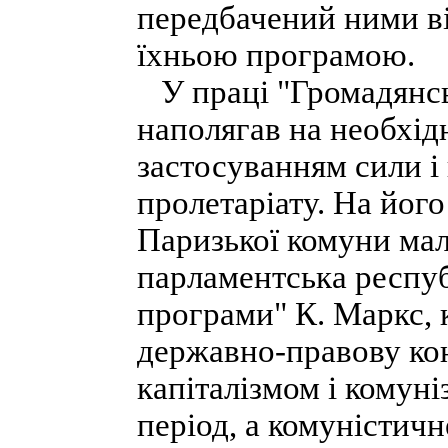
передбачений ними вір
їхньою програмою.
У праці "Громадянськ
наполягав на необхід
застосуванням сили і
пролетаріату. На його
Паризької комуни мал
парламентська республ
програми" К. Маркс, 
державно-правову кон
капіталізмом і комун
період, а комуністич