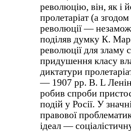
революцію, він, як і 
пролетаріат (а згодо
революції — незаможн
поділяв думку К. Марк
революції для зламу 
придушення класу вл
диктатури пролетаріа
— 1907 pp. В. L Лені
робив спроби присто
подій у Росії. У значн
правової проблематик
ідеал — соціалістичн