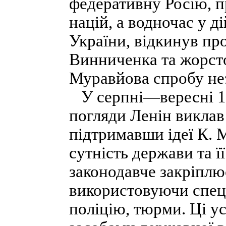
федеративну Росію, 
націй, а водночас у д
України, відкинув пр
Винниченка та жорст
Муравйова спробу не
У серпні—вересні 19
погляди Ленін виклав
підтримавши ідеї К. 
сутність держави та ї
законодавче закріплює
використовуючи спец
поліцію, тюрми. Ці у