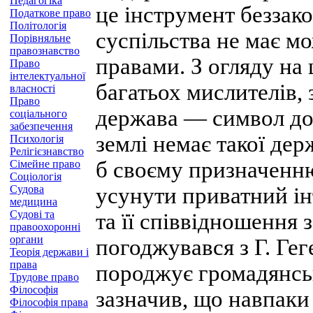
Педагогіка
це інструмент беззак
Податкове право
Політологія
суспільства не має м
Порівняльне
правознавство
правами. З огляду на
Право
інтелектуальної
багатьох мислителів, 
власності
Право
держава — символ доб
соціального
забезпечення
землі немає такої де
Психологія
Релігієзнавство
б своєму призначенню
Сімейне право
Соціологія
Судова
усунути приватний ін
медицина
Судові та
та її співвідношення 
правоохоронні
органи
погоджувався з Г. Ге
Теорія держави і
права
породжує громадянськ
Трудове право
Філософія
зазначив, що навпаки
Філософія права