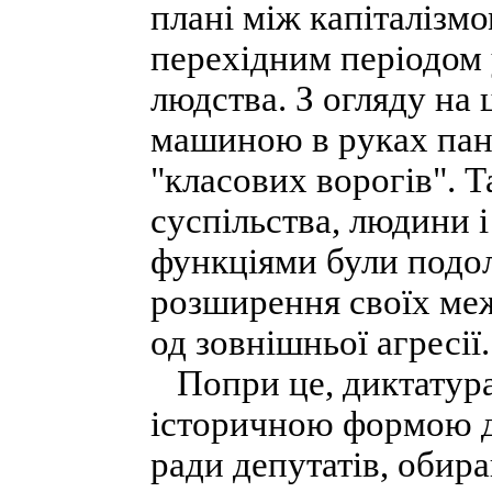
плані між капіталізмо
перехідним періодом 
людства. З огляду на 
машиною в руках пан
"класових ворогів". Т
суспільства, людини 
функціями були подол
розширення своїх меж
од зовнішньої агресії.
Попри це, диктатура
історичною формою де
ради депутатів, обиран