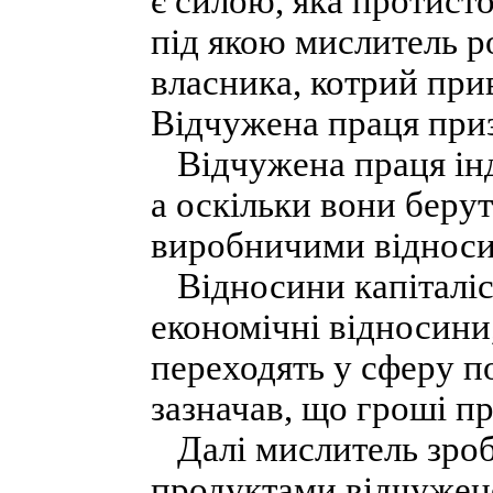
є силою, яка протист
під якою мислитель р
власника, котрий прив
Відчужена праця при
Відчужена праця інд
а оскільки вони берут
виробничими віднос
Відносини капіталіст
економічні відносини
переходять у сферу п
зазначав, що гроші п
Далі мислитель зроб
продуктами відчужено