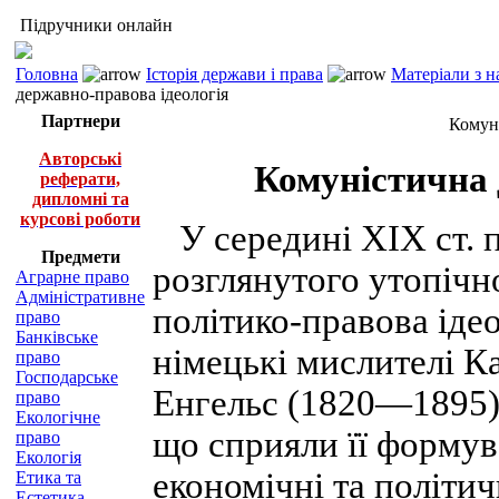
Підручники онлайн
Головна
Історія держави і права
Матеріали з н
державно-правова ідеологія
Партнери
Комуні
Авторські
Комуністична 
реферати,
дипломні та
курсові роботи
У середині XIX ст. п
Предмети
розглянутого утопічн
Аграрне право
Адміністративне
політико-правова ідео
право
Банківське
німецькі мислителі К
право
Господарське
Енгельс (1820—1895).
право
Екологічне
що сприяли її формув
право
Екологія
економічні та політич
Етика та
Естетика