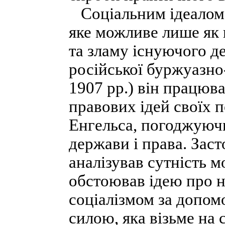
Соціальним ідеалом Л
яке можливе лише як 
та зламу існуючого д
російської буржуазн
1907 pp.) він працюв
правових ідей своїх п
Енгельса, погоджуючи
держави і права. Зас
аналізував сутність м
обстоював ідею про н
соціалізмом за допом
силою, яка візьме на 