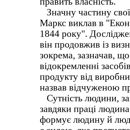
править власність.
Значну частину свої
Маркс виклав в "Еко
1844 року". Дослідже
він продовжив із визн
зокрема, зазначав, що
відокремленні засобі
продукту від виробни
назвав відчуженою п
Сутність людини, зазн
завдяки праці людина
формує людину й людс