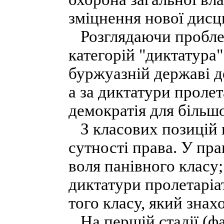
зміцнення нової дисци
Розглядаючи пробле
категорій "диктатура"
буржуазній державі д
а за диктатури проле
демократія для більшо
З класових позицій п
сутності права. У пра
воля панівного класу; 
диктатури пролетаріат
того класу, який знах
На першій стадії (фа