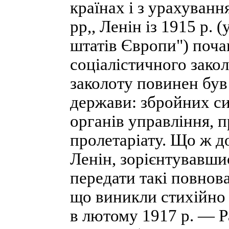
країнах і з урахуван
рр,, Ленін із 1915 р.
штатів Європи") поча
соціалістичного закол
заколоту повинен був
держави: збройних сил
органів управління, 
пролетаріату. Що ж до
Ленін, зорієнтувавши
передати такі повнов
що виникли стихійно 
в лютому 1917 р. — Р