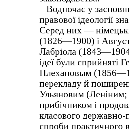
Водночас у засновни
правової ідеології з
Серед них — німецькі
(1826—1900) і Авгус
Лабріола (1843—1904) 
ідеї були сприйняті 
Плехановым (1856—191
перекладу й поширен
Ульяновим (Леніним
прибічником і продо
класового державно-п
спроби практичного в