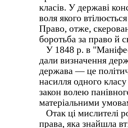
класів. У державі кон
воля якого втілюється
Право, отже, скерова
боротьба за право й 
У 1848 р. в "Маніфес
дали визначення держ
держава — це політич
насилля одного класу
закон волею панівного
матеріальними умовам
Отак ці мислителі ро
права, яка знайшла в