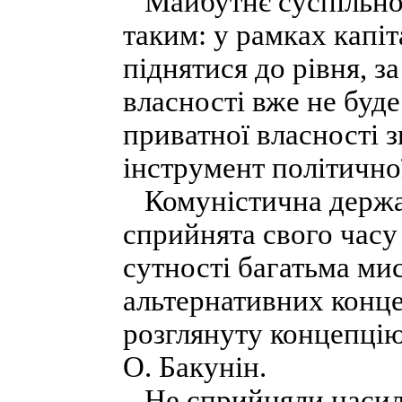
Майбутнє суспільног
таким: у рамках капі
піднятися до рівня, з
власності вже не буд
приватної власності з
інструмент політично
Комуністична держав
сприйнята свого часу
сутності багатьма ми
альтернативних конце
розглянуту концепцію
О. Бакунін.
Не сприйняли насил