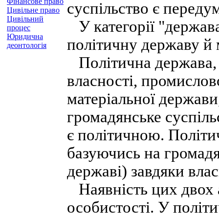
Фінансове право
суспільство є переду
Цивільне право
Цивільний
У категорії "держава
процес
Юридична
політичну державу й 
деонтологія
Політична держава, 
власності, промислово
матеріальної держави
громадянське суспіль
є політичною. Політи
базуючись на громадя
державі) завдяки влас
Наявність цих двох 
особистості. У політ