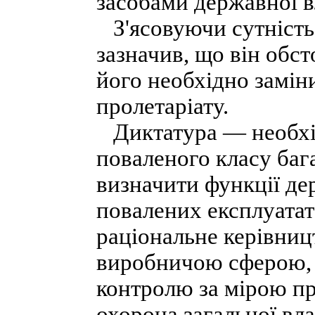
засобами державної в
З'ясовуючи сутність 
зазначив, що він обст
його необхідно замі
пролетаріату.
Диктатура — необхі
поваленого класу бага
визначити функції де
повалених експлуатат
раціональне керівниц
виробничою сферою, 
контролю за мірою пр
охорона загальної вл