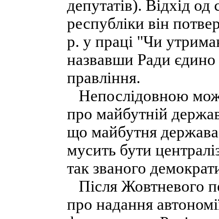
депутатів). Відхід од 
республіки він потве
р. у праці "Чи утрим
назвавши Ради єдин
правління.
Непослідовною можна
про майбутній держав
що майбутня держава 
мусить бути централі
так званого демократ
Після Жовтневого пе
про надання автоном