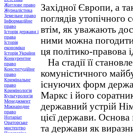
Західної Європи, а т
Житлове право
Журналістика
Земельне право
поглядів утопічного с
Інформаційне
право
втім, як уважають дос
Історія держави і
права
ними можна погодити
Історія
економіки
ця політико-правова і
Історія України
Конкурентне
На стадії її становле
право
Конституційне
комуністичного майб
право
Кримінальне
існуючих форм держав
право
Кримінологія
Маркс і його соратни
Культурологія
Менеджмент
державний устрій Нім
Міжнародне
право
цієї держави. Основа
Нотаріат
Ораторське
та держави як виразн
мистецтво