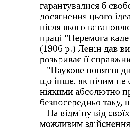
гарантувалися б своб
досягнення цього іде
після якого встановлю
праці "Перемога кадет
(1906 р.) Ленін дав в
розкриває її справжню
"Наукове поняття дик
що інше, як нічим не
ніякими абсолютно пр
безпосередньо таку, щ
На відміну від своїх
можливим здійснення 