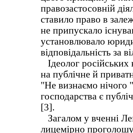
правозастосовній діял
ставило право в залеж
не припускало існува
установлювало юриди
відповідальність за в
Ідеолог російських к
на публічне й приватн
"Не визнаємо нічого "
господарства є публі
[3].
Загалом у вченні Лен
лицемірно проголошу