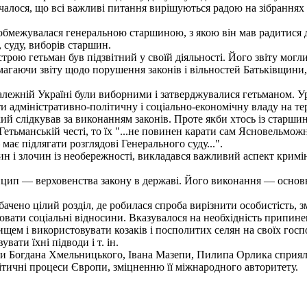
чалося, що всі важливі питання вирішуються радою на зібраннях у
обмежувалася генеральною старшиною, з якою він мав радитися 
 суду, виборів старшин.
рою гетьман був підзвітний у своїй діяльності. Його звіту могл
агаючи звіту щодо порушення законів і вільностей Батьківщини
лежній Україні були виборними і затверджувалися гетьманом. Ур
и адміністративно-політичну і соціально-економічну владу на тер
 слідкував за виконанням законів. Проте якби хтось із старшин, 
тьманській честі, то їх "...не повинен карати сам Ясновельможни
є підлягати розглядові Генерального суду...".
 і злочин із необережності, викладався важливий аспект кримін
п — верховенства закону в державі. Його виконання — основний
чено цілий розділ, де робилася спроба вирізнити особистість, з
вати соціальні відносини. Вказувалося на необхідність припинен
ем і використовувати козаків і посполитих селян на своїх госпо
вати їхні підводи і т. ін.
и Богдана Хмельницького, Івана Мазепи, Пилипа Орлика сприяли
літичні процеси Європи, зміцненню її міжнародного авторитету.