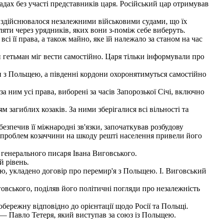
адах без участі представників царя. Російський цар отримував
я здійснювалося незалежними військовими судами, що їх
ти через урядників, яких вони з-поміж себе виберуть.
 її права, а також майно, яке їй належало за станом на час
гетьман міг вести самостійно. Царя тільки інформували про
и з Польщею, а південні кордони охоронятимуться самостійно
ним усі права, виборені за часів Запорозької Січі, включно
загиблих козаків. За ними зберігалися всі вільності та
зпечив її міжнародні зв'язки, започаткував розбудову
о проблем козаччини на шкоду решті населення привели його
генерального писаря Івана Виговського.
й рівень.
, укладено договір про перемир'я з Польщею. І. Виговський
овського, поділяв його політичні погляди про незалежність
ережну відповідно до орієнтації щодо Росії та Польщі.
— Павло Тетеря, який виступав за союз із Польщею.