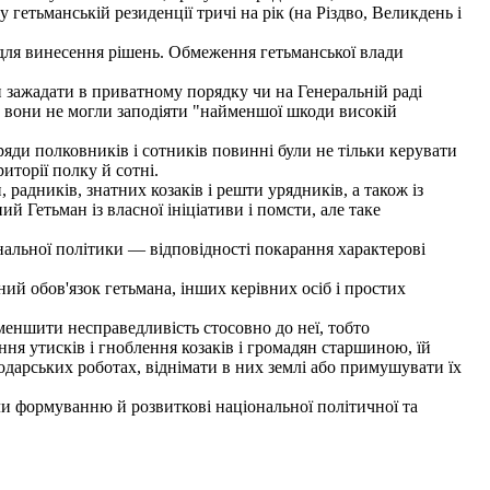
 гетьманській резиденції тричі на рік (на Різдво, Великдень і
для винесення рішень. Обмеження гетьманської влади
и зажадати в приватному порядку чи на Генеральній раді
, вони не могли заподіяти "найменшої шкоди високій
яди полковників і сотників повинні були не тільки керувати
иторії полку й сотні.
радників, знатних козаків і решти урядників, а також із
й Гетьман із власної ініціативи і помсти, але таке
альної політики — відповідності покарання характерові
 обов'язок гетьмана, інших керівних осіб і простих
меншити несправедливість стосовно до неї, тобто
ня утисків і гноблення козаків і громадян старшиною, їй
дарських роботах, віднімати в них землі або примушувати їх
 формуванню й розвиткові національної політичної та