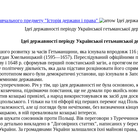
авчального предмету "Історія держави і права"
Ідеї держа
Ідеї державності періоду Української гетьманської д
Ідеї державності періоду Української гетьманської 
ого розвитку за часів Гетьманщини, яка існувала впродовж 116 
огдан Хмельницький (1595—1657). Переслідуваний офіційними п
аву і 1648 р. сформував перший повстанський загін, а протягом 
олітичну діяльність, яка дала підстави розцінювати його спряму
ототипом якого були демократичні установи, що існували в Запор
оземними державами.
перечливою. Річ у тім, що ідея державності не була основною, 
козаччина, піднімаючи повстання, ще не думали про якийсь нов
тив козацькі привілеї, а народ використовувався як засіб для дося
ольського. І тільки на тлі ейфорії від перших перемог над Пол
алежності, але ці погляди були нечіткими, без визначення кінце
зацькою, в ній превалювали козацькі інтереси.
ав шукати союзників проти Польщі. Вів переговори з Туреччино
детально викладено в "Договірних статтях", написаних у березн
країни. За громадянами України залишалися їхні майнові права,