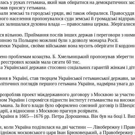
ась у руках гетьмана, який мав обиратися на демократичних зас
ймав присягу гетьмана.
али земські та городські уряди, які також обиралися. Правосудд
го населення пропонувалося суди земські й громадські відправля
залишалася духовна влада — православна церква. Зберігалися всі
 вільною. Приймання послів інших держав і переговори з ними 
чиною та Польщею можливі були з дозволу монарха Росії.
пеки України, своїми військами вона мусить оберігати її кордон
но проблемам козацтва. Б. Хмельницький пропонував зберегти за 
реєстрових козаків мала сягати 60 тис.
країнської держави стосовно соціальних гарантій жінкам і дітям 
в Україні, став творцем Української гетьманської держави, забе
олітичних поглядів першого гетьмана України, надмірна увага д
озробляв проект міждержавного договору з Москвою за участю 
м України і спромігся піднести інститут гетьманства на високи
мана. За його влади було оформлено союзний договір із Швецією
арії, а відносини з Москвою прагнув розірвати.
країни в 1665—1676 pp. Петра Дорошенка. Він був на боці І. Виг
коли Україна поділилася на дві частини — Лівобережну і Правоб
ідніжок московського царя Іван Брюховецький, а Правобережну 