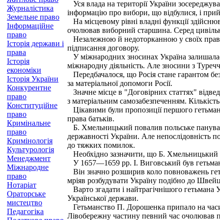
Уся влада на території України зосереджувал
Журналістика
інформацію про вибори, що відбулися, і при
Земельне право
На місцевому рівні владні функції здійснюв
Інформаційне
очолював виборний старшина. Серед цивільно
право
Незалежною й недоторканною у своїх правах 
Історія держави і
підписання договору.
права
У міжнародних зносинах Україна залишалася
Історія
міжнародну діяльність. Але зносини з Туреч
економіки
Передбачалося, що Росія стане гарантом без
Історія України
за матеріальної допомоги Росії.
Конкурентне
Значне місце в "Договірних статтях" відведе
право
з матеріальним самозабезпеченням. Кількість 
Конституційне
Цікавими були пропозиції першого гетьмана У
право
права батьків.
Кримінальне
Б. Хмельницький повалив польське панування 
право
державності України. Але непослідовність п
Кримінологія
до тяжких помилок.
Культурологія
Необхідно зазначити, що Б. Хмельницький р
Менеджмент
У 1657—1659 pp. І. Виговський був гетьмано
Міжнародне
Він значно розширив коло повноважень геть
право
мріяв розбудувати Україну подібно до Швейц
Нотаріат
Варто згадати і найтрагічнішого гетьмана У
Ораторське
Української держави.
мистецтво
Гетьманство П. Дорошенка припало на часи, 
Педагогіка
Лівобережну частину певний час очолював п