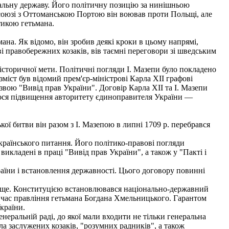
альну державу. Його політичну позицію за нинішньою
 союзі з Оттоманською Портою він воював проти Польщі, але
тикою гетьмана.
на. Як відомо, він зробив деякі кроки в цьому напрямі,
 правобережних козаків, вів таємні переговори зі шведським
сторичної мети. Політичні погляди І. Мазепи було покладено
зміст був відомий прем'єр-міністрові Карла XII графові
звою "Вивід прав України". Договір Карла XII та І. Мазепи
чалося підвищення авторитету єдиноправителя України —
ї битви він разом з І. Мазепою в липні 1709 p. перебрався
раїнського питання. Його політико-правові погляди
кладені в праці "Вивід прав України", а також у "Пакті і
їни і встановлення державності. Цього договору повинні
вище. Конституцією встановлювався національно-державний
 на час правління гетьмана Богдана Хмельницького. Гарантом
країни.
неральній раді, до якої мали входити не тільки генеральна
ла заслужених козаків, "розумних радників", а також