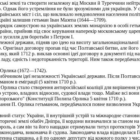
ські землі та створити незалежну від Москви й Туреччини нейтр
 Однак його устремління не були зрозумілими для українців. У
раїнських міст і сіл, що викликало невдоволення населення полі
країні залишив гетьман Іван Мазепа (1644—1709).
ядок самоустрою на українських землях монархією в особі гетьма
аїни, прийняв під своє керування наперекір московському цареві
и зусилля для боротьби з Петром І.
жної держави, підняв цю ідею на висоту загальнонаціональної і
. Оригінал договору пропав під час Полтавської битви, але його 
у, який 1712 р. виклав основні ідеї договору в документі під на
о ладу, єдність і недоторканність території. Ним також передба
 Орлика (1672—1742).
чником ідеї незалежності Української держави. Після Полтавсько
маном в еміграції (5 квітня 1710 p.).
лика стало створення антиросійської коаліції для вирішення ук
строю, владних відносин, судової влади тощо. Майже всі вони ви
апорозького" (Конституції Пилипа Орлика 5 квітня 1710 р.).
ання П. Орлика гетьманом, передбачалося повне визволення Укра
вний статус України, її внутрішній устрій та міжнародне стано
історичні землі обабіч Дніпра, її кордони визначалися за станом
роль, а сам він та його нащадки отримували титул протекторів У
конодавча, виконавча й судова. Законодавча влада відводилася Ге
тенна старшина, а й по одному депутату від кожного полку з чис