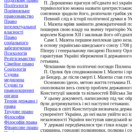
Податкове право
П. Дорошенко прагнув об'єднати всі україн
Політологія
термінологією можна назвати центристською.
Порівняльне
союзники зрадили його, розпочали грабіж ук
правознавство
Певний слід в історії політичної думки в У
Право
I. Мазепа мріяв замінити демократичний пор
інтелектуальної
поширив свою владу на значну територію Укр
власності
королем Карлом XII і закликав його об'єднат
Право
Саме І. Мазепа першим виплекав ідею незале
соціального
в основу українсько-шведського союзу 1708 р
забезпечення
Піперу і генеральному писареві Пилипу Орлик
Психологія
гарантував Україні збереження її державног
Релігієзнавство
гетьмана.
Сімейне право
Чіткішими були політичні погляди Пилипа
Соціологія
П. Орлик був сподвижником І. Мазепи і прибі
Судова
до Бендер, де після смерті І. Мазепи став геть
медицина
Основною ідеєю, метою життя гетьмана П. Ор
Судові та
охоплювали весь спектр проблем державного у
правоохоронні
Конституції законів та вільностей Війська З
органи
У цьому документі, написаному під час обр
Теорія держави і
були дотримуватись і всі наступні гетьмани.
права
Перша в світі Конституція визначала держа
Трудове право
суверенітет України, до неї мали увійти всі 
Філософія
незалежності України виступав шведський ко
Філософія права
У державі передбачалися три гілки влади: за
Фінансове право
старшина, городові полковники, полкова і со