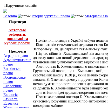
Підручники онлайн
Головна
Історія держави і права
Матеріали з н
Партнери
Авторські
реферати,
дипломні та
Політичні погляди в Україні набули подальш
курсові роботи
Біля витоків гетьманської держави стояв Б
Запорозьку Січ, де отримав гетьманську бул
Предмети
Під час війни Б. Хмельницький вів активну п
Аграрне право
дозволу виникав новий державний апарат, пр
Адміністративне
установлення дипломатичних відносин з ін
право
Але постать Б. Хмельницького вважається су
Банківське
Грушевський писав, що ні Хмельницький, ні 
право
скасування закону 1638 p., який значно скоро
Господарське
завдана Б. Хмельницькому підручними Конецп
право
почав думати про встановлення державної нез
Екологічне
свідомість Б. Хмельницького була занадто ко
право
Для втілення ідеї державотворення він поч
Екологія
Політико-правові погляди Б. Хмельницького 
Етика та
сучасному розумінні йшлося про автономію У
Естетика
володіння майном.
Житлове право