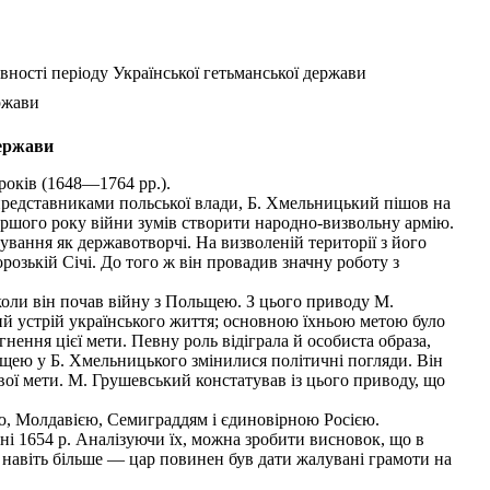
вності періоду Української гетьманської держави
ержави
держави
років (1648—1764 pp.).
редставниками польської влади, Б. Хмельницький пішов на
першого року війни зумів створити народно-визвольну армію.
вання як державотворчі. На визволеній території з його
озькій Січі. До того ж він провадив значну роботу з
коли він почав війну з Польщею. З цього приводу М.
ий устрій українського життя; основною їхньою метою було
гнення цієї мети. Певну роль відіграла й особиста образа,
ьщею у Б. Хмельницького змінилися політичні погляди. Він
вої мети. М. Грушевський констатував із цього приводу, що
ю, Молдавією, Семиграддям і єдиновірною Росією.
і 1654 р. Аналізуючи їх, можна зробити висновок, що в
 навіть більше — цар повинен був дати жалувані грамоти на