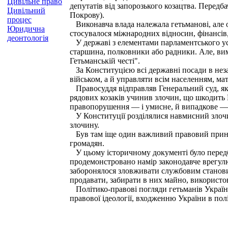
Цивільне право
депутатів від запорозького козацтва. Передба
Цивільний
Покрову).
процес
Виконавча влада належала гетьманові, але 
Юридична
стосувалося міжнародних відносин, фінансів,
деонтологія
У державі з елементами парламентського уст
старшина, полковники або радники. Але, вим
Гетьманській честі".
За Конституцією всі державні посади в неза
військом, а й управляти всім населенням, мат
Правосуддя відправляв Генеральний суд, який
рядових козаків учинив злочин, що шкодить Ге
правопорушення — і умисне, й випадкове — ма
У Конституції розділялися навмисний злочин
злочину.
Був там іще один важливий правовий принци
громадян.
У цьому історичному документі було передба
продемонстровано намір законодавче врегулю
заборонялося зловживати службовим становищ
продавати, забирати в них майно, використову
Політико-правові погляди гетьманів Україн
правової ідеології, входженню України в по