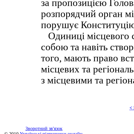
за пропозицією Голов
розпорядчий орган мі
порушує Конституцію 
Одиниці місцевого 
собою та навіть ство
того, мають право вс
місцевих та регіонал
з місцевими та регіо
<
Зворотний зв'язок
© 2010
Українські підручники онлайн
.