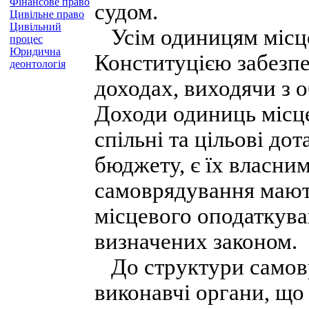
Фінансове право
судом.
Цивільне право
Цивільний
Усім одиницям місц
процес
Юридична
Конституцією забезпе
деонтологія
доходах, виходячи з 
Доходи одиниць місце
спільні та цільові до
бюджету, є їх власни
самоврядування мают
місцевого оподаткува
визначених законом.
До структури самовр
виконавчі органи, щ