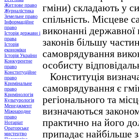
гміни) складають у с
Житлове право
Журналістика
Земельне право
спільність. Місцеве 
Інформаційне
право
виконанні державної
Історія держави і
права
законів більшу части
Історія
економіки
самоврядування викону
Історія України
Конкурентне
особисту відповідальн
право
Конституційне
Конституція визнач
право
Кримінальне
самоврядування є гмін
право
Кримінологія
регіонального та міс
Культурологія
Менеджмент
визначаються законом
Міжнародне
право
практично на його д
Нотаріат
Ораторське
припадає найбільше за
мистецтво