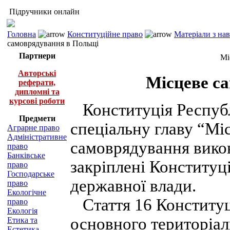
Підручники онлайн
Головна
Конституційне право
Матеріали з на
самоврядування в Польщі
Партнери
Мі
Авторські
Місцеве с
реферати,
дипломні та
курсові роботи
Конституція Респуб
Предмети
спеціальну главу “Мі
Аграрне право
Адміністративне
самоврядування викон
право
Банківське
закріплені Конституц
право
Господарське
державної влади.
право
Екологічне
Стаття 16 Конституці
право
Екологія
основного територіаль
Етика та
Естетика