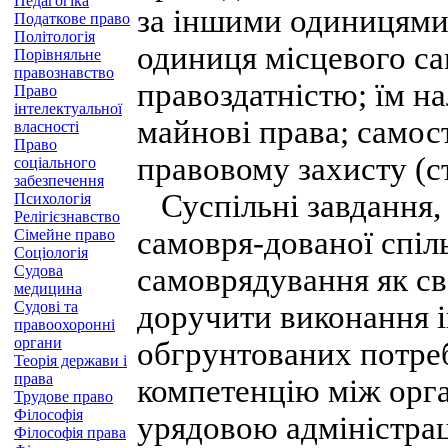
Педагогіка
за іншими одиницями
Податкове право
Політологія
одиниця місцевого са
Порівняльне
правознавство
правоздатністю; їм на
Право
інтелектуальної
майнові права; самос
власності
Право
правовому захисту (ст
соціального
забезпечення
Суспільні завдання, 
Психологія
Релігієзнавство
самовря-дованої спіл
Сімейне право
Соціологія
Судова
самоврядування як сво
медицина
Судові та
доручити виконання і
правоохоронні
органи
обгрунтованих потре
Теорія держави і
права
компетенцію між орга
Трудове право
Філософія
урядовою адміністра
Філософія права