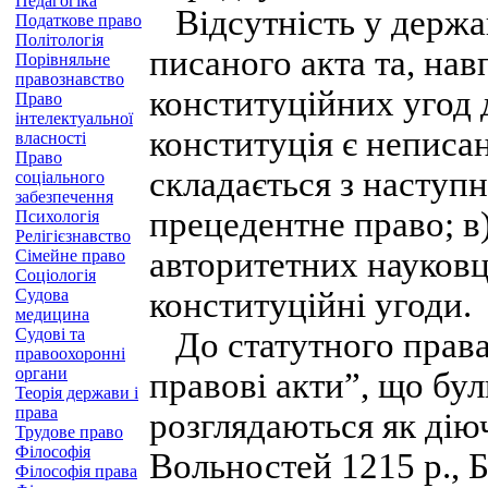
Педагогіка
Відсутність у держав
Податкове право
Політологія
писаного акта та, нав
Порівняльне
правознавство
конституційних угод
Право
інтелектуальної
конституція є неписа
власності
Право
складається з наступн
соціального
забезпечення
прецедентне право; в
Психологія
Релігієзнавство
авторитетних науковці
Сімейне право
Соціологія
Судова
конституційні угоди.
медицина
Судові та
До статутного права в
правоохоронні
органи
правові акти”, що бул
Теорія держави і
права
розглядаються як дію
Трудове право
Філософія
Вольностей 1215 p., Б
Філософія права