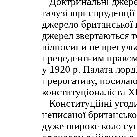
Доктринальні джерел
галузі юриспруденції
джерело британської 
джерел звертаються т
відносини не врегульо
прецедентним правом,
у 1920 р. Палата лорд
прерогативу, посилаю
конституціоналіста XI
Конституційні угоди
неписаної британсько
дуже широке коло сусп