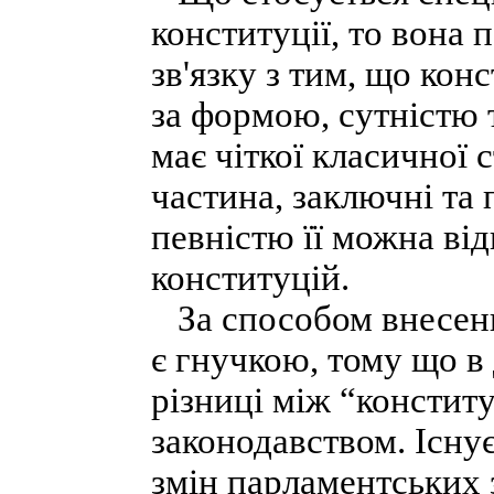
конституції, то вона 
зв'язку з тим, що кон
за формою, сутністю 
має чіткої класичної 
частина, заключні та
певністю її можна ві
конституцій.
За способом внесенн
є гнучкою, тому що в
різниці між “констит
законодавством. Існу
змін парламентських з