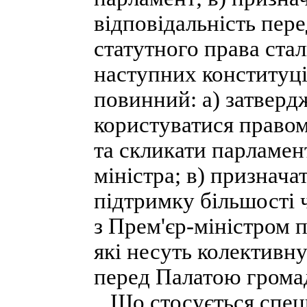
відповідальність пер
статутного права ста
наступних конституці
повинний: а) затвердж
користуватися правом
та скликати парламен
міністра; в) признача
підтримку більшості 
з Прем'єр-міністром п
які несуть колективну
перед Палатою грома
Що стосується специ