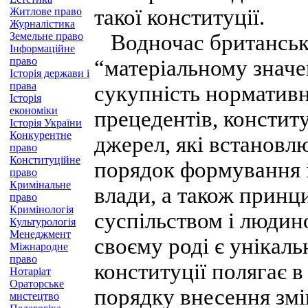
такої конституції.
Житлове право
Журналістика
Земельне право
Водночас британська 
Інформаційне
право
“матеріальному значе
Історія держави і
права
сукупність нормативн
Історія
економіки
прецедентів, констит
Історія України
Конкурентне
джерел, які встановл
право
Конституційне
порядок формування і
право
Кримінальне
влади, а також прин
право
Кримінологія
суспільством і людин
Культурологія
Менеджмент
своєму роді є унікал
Міжнародне
право
конституції полягає в
Нотаріат
Ораторське
порядку внесення змі
мистецтво