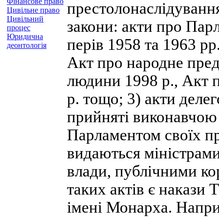
Фінансове право
престолонаслідування
Цивільне право
Цивільний
закони: акти про Парл
процес
Юридична
перів 1958 та 1963 pp
деонтологія
Акт про народне пред
людини 1998 р., Акт
р. тощо; 3) акти деле
прийняті виконавчою
Парламентом своїх пра
видаються міністрам
влади, публічними к
таких актів є накази 
імені Монарха. Напри