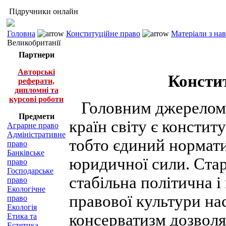
Підручники онлайн
Головна
Конституційне право
Матеріали з на
Великобританії
Партнери
Авторські
Консти
реферати,
дипломні та
курсові роботи
Головним джерелом к
Предмети
країн світу є констит
Аграрне право
Адміністративне
тобто єдиний нормат
право
Банківське
юридичної сили. Стар
право
Господарське
стабільна політична і
право
Екологічне
правової культури на
право
Екологія
консерватизм дозволя
Етика та
Естетика