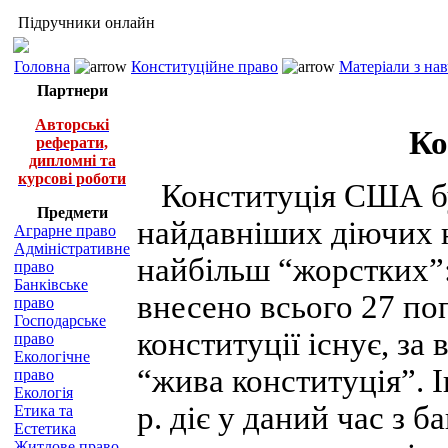
Підручники онлайн
Головна
Конституційне право
Матеріали з на
Партнери
Авторські
Ко
реферати,
дипломні та
курсові роботи
Конституція США бул
Предмети
найдавніших діючих н
Аграрне право
Адміністративне
найбільш “жорстких”: 
право
Банківське
внесено всього 27 по
право
Господарське
конституції існує, за
право
Екологічне
“жива конституція”. 
право
Екологія
р. діє у даний час з 
Етика та
Естетика
Житлове право