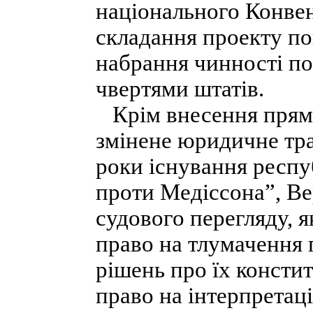
національного Конвент
складання проекту по
набрання чинності по
чвертями штатів.
Крім внесення прями
змінене юридичне тра
роки існування респу
проти Медіссона”, В
судового перегляду, я
право на тлумачення 
рішень про їх констит
право на інтерпретаці