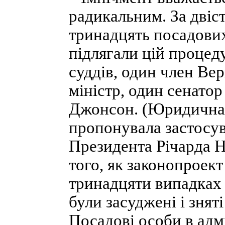
радикальним. За двіст
тринадцять посадових
підлягали цій процеду
суддів, один член Ве
міністр, один сенато
Джонсон. (Юридична 
пропонувала застосу
Президента Річарда Ні
того, як законопроект
тринадцяти випадках 
були засуджені і зняті
Посадові особи в адм