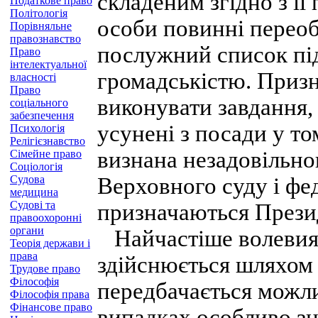
складеним згідно з ї
Податкове право
Політологія
особи повинні переоби
Порівняльне
правознавство
послужний список пі
Право
інтелектуальної
громадськістю. Призн
власності
Право
виконувати завдання, 
соціального
забезпечення
усунені з посади у то
Психологія
Релігієзнавство
визнана незадовільно
Сімейне право
Соціологія
Судова
Верховного суду і фед
медицина
Судові та
призначаються През
правоохоронні
органи
Найчастіше волевияв
Теорія держави і
права
здійснюється шляхом 
Трудове право
Філософія
передбачається можли
Філософія права
Фінансове право
випадках особливо зн