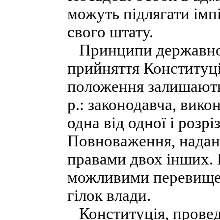
можуть підлягати імп
свого штату.
Принципи державного
прийняття Конституція
положення залишають
p.: законодавча, вико
одна від одної і розр
Повноваження, надані
правами двох інших. 
можливими перевище
гілок влади.
Конституція, проведе