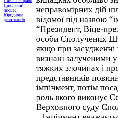
Цивільне право
Цивільний
неправомірних дій шл
процес
Юридична
відомої під назвою “і
деонтологія
“Президент, Віце-през
особи Сполучених Шт
якщо при засудженні 
визнані залученими у
тяжких злочинах і пр
представників повинн
імпічмент, потім пос
роль якого виконує С
Верховного суду Спо
Імпічмент вважаєтьс