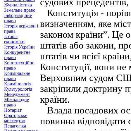
судових прецедентів, 
Журналістика
Земельне право
Конституція - порів
Інформаційне
право
визначенням, яке міст
Історія держави і
права
законом країни”. Це 
Історія
економіки
штатів або закони, п
Історія України
Конкурентне
штатів чи всієї країн
право
Конституційне
Конституції, вони не 
право
Кримінальне
Верховним судом США 
право
Кримінологія
закріпили доктрину п
Культурологія
Менеджмент
країни.
Міжнародне
право
Влада посадових осіб
Нотаріат
Ораторське
повинна відповідати 
мистецтво
Педагогіка