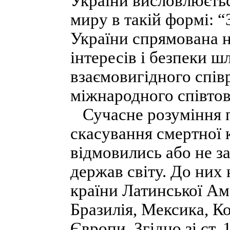
України висловлюєть
миру в такій формі: 
України спрямована н
інтересів і безпеки 
взаємовигідного спів
міжнародного співтова
Сучасне розуміння п
скасування смертної 
відмовились або не з
держав світу. До них
країни Латинської Ам
Бразилія, Мексика, К
Європи. Згідно зі ст.