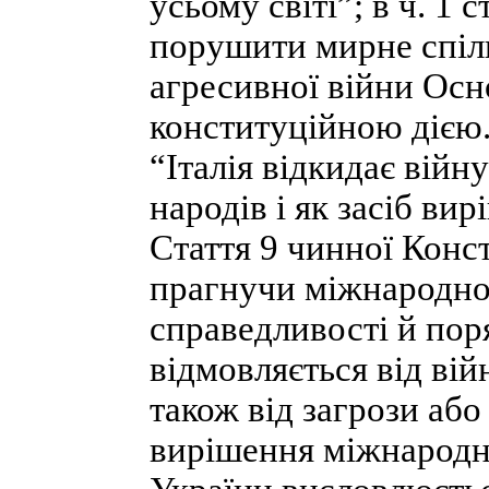
усьому світі”; в ч. 1 ст
порушити мирне спіль
агресивної війни Ос
конституційною дією. 
“Італія відкидає війн
народів і як засіб ви
Стаття 9 чинної Конс
прагнучи міжнародног
справедливості й пор
відмовляється від вій
також від загрози або
вирішення міжнародни