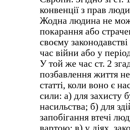
конвенції з прав люд
Жодна людина не мож
покарання або страче
своєму законодавстві 
час війни або у період
У той же час ст. 2 зг
позбавлення життя не
статті, коли воно є н
сили: а) для захисту 
насильства; б) для зд
запобігання втечі лю
вартою; в) у діях, з