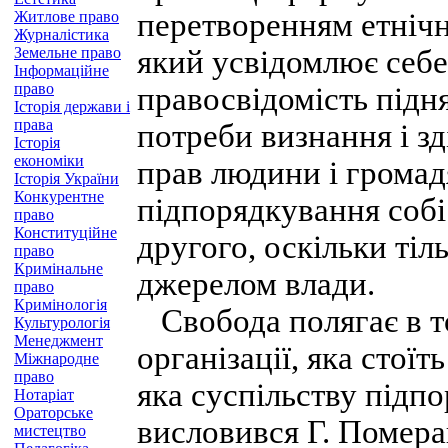
перетворенням етнічн
Житлове право
Журналістика
Земельне право
який усвідомлює себе 
Інформаційне
право
правосвідомість підн
Історія держави і
права
потреби визнання і з
Історія
економіки
прав людини і громадя
Історія України
Конкурентне
підпорядкування собі
право
Конституційне
другого, оскільки ті
право
Кримінальне
джерелом влади.
право
Кримінологія
Свобода полягає в т
Культурологія
Менеджмент
організації, яка стоїт
Міжнародне
право
яка суспільству підп
Нотаріат
Ораторське
висловився Г. Помера
мистецтво