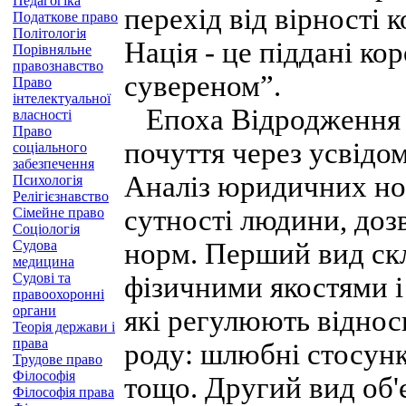
Педагогіка
перехід від вірності 
Податкове право
Політологія
Нація - це піддані ко
Порівняльне
правознавство
сувереном”.
Право
інтелектуальної
Епоха Відродження п
власності
Право
почуття через усвідо
соціального
забезпечення
Аналіз юридичних но
Психологія
Релігієзнавство
сутності людини, доз
Сімейне право
Соціологія
Судова
норм. Перший вид ск
медицина
Судові та
фізичними якостями і
правоохоронні
органи
які регулюють відно
Теорія держави і
права
роду: шлюбні стосунк
Трудове право
Філософія
тощо. Другий вид об'
Філософія права