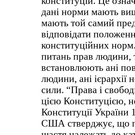
конституцій. Це означ
дані норми мають вищ
мають той самий пре
відповідати положен
конституційних норм.
питань прав людини, т
встановлюють ані пов
людини, ані ієрархії 
сили. “Права і свобо
цією Конституцією, не
Конституції України 
США стверджує, що пр
щастя належать до ка