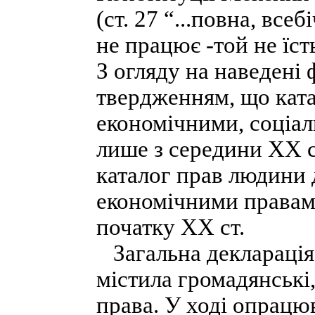
(ст. 27 “...повна, всеб
не працює -той не їст
З огляду на наведені
твердженням, що кат
економічними, соціа
лише з середини XX ст
каталог прав людини
економічними правами
початку XX ст.
Загальна декларація 
містила громадянські,
права. У ході опрацю