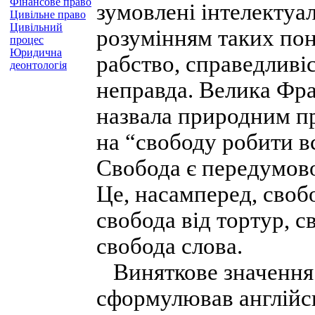
Фінансове право
зумовлені інтелектуа
Цивільне право
Цивільний
розумінням таких поня
процес
Юридична
рабство, справедливіс
деонтологія
неправда. Велика Фра
назвала природним п
на “свободу робити в
Свобода є передумово
Це, насамперед, свобо
свобода від тортур, 
свобода слова.
Виняткове значення 
сформулював англійсь