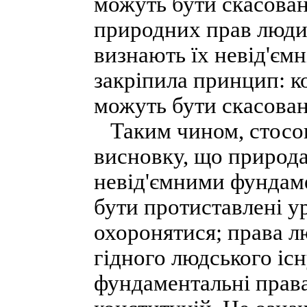
можуть бути скасова
природних прав люди
визнають їх невід'ємн
закріпила принцип: ко
можуть бути скасован
Таким чином, стосо
висновку, що природ
невід'ємними фундам
бути протиставлені у
охоронятися; права 
гідного людського існ
фундаментальні права