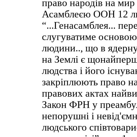
право народів на мир
Асамблеєю ООН 12 лис
“...Генасамблея... пе
слугуватиме основою.
людини.., що в ядерн
на Землі є щонайперш
людства і його існува
закріплюють право на
правових актах найви
Закон ФРН у преамбулі 
непорушні і невід'єм
людського співтовари