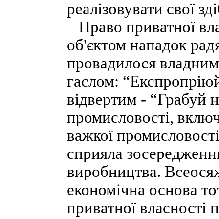
реалізовувати свої зд
Право приватної вла
об'єктом нападок радя
провадилося владним
гаслом: “Експропріюй
відвертим - “Грабуй н
промисловості, включ
важкої промисловості,
сприяла зосередженню
виробництва. Всеосяж
економічна основа то
приватної власності 