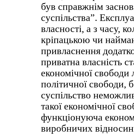
був справжнім засно
суспільства”. Експлуа
власності, а з часу, 
кріпацькою чи найма
привласнення додатко
приватна власність 
економічної свободи 
політичної свободи, б
суспільство неможливе
такої економічної св
функціонуюча економі
виробничих відносин 