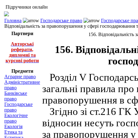
Підручники онлайн
Головна
Господарське право
Господарське пра
Відповідальність за правопорушення у сфері господарювання та
Партнери
156. Відповідальність 
Авторські
156. Відповідальн
реферати,
дипломні та
господ
курсові роботи
Предмети
Розділ V Господарсь
Аграрне право
Адміністративне
загальні правила про 
право
Банківське
правопорушення в сф
право
Господарське
Згідно зі ст.216 ГК 
право
Екологічне
відносин несуть госп
право
Екологія
за правопорушення у
Етика та
Естетика