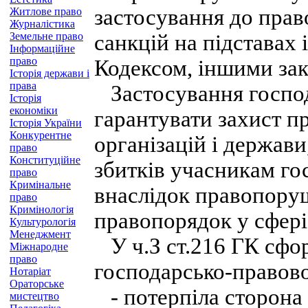
застосування до пра
Житлове право
Журналістика
Земельне право
санкцій на підставах 
Інформаційне
право
Кодексом, іншими зак
Історія держави і
права
Застосування господ
Історія
економіки
гарантувати захист пр
Історія України
Конкурентне
організацій і держави
право
Конституційне
збитків учасникам го
право
Кримінальне
внаслідок правопоруш
право
Кримінологія
правопорядок у сфер
Культурологія
Менеджмент
У ч.З ст.216 ГК сфо
Міжнародне
право
господарсько-правово
Нотаріат
Ораторське
- потерпіла сторона 
мистецтво