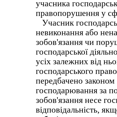
учасника господарськ
правопорушення у сфе
Учасник господарськ
невиконання або нен
зобов'язання чи пору
господарської діяльн
усіх залежних від нь
господарського право
передбачено законом 
господарювання за п
зобов'язання несе го
відповідальність, як