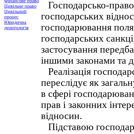
Фінансове право
Господарсько-правов
Цивільне право
Цивільний
господарських віднос
процес
Юридична
господарювання поляг
деонтологія
господарських санкцій
застосування передба
іншими законами та 
Реалізація господар
переслідує як загаль
в сфері господарюван
прав і законних інтер
відносин.
Підставою господарс