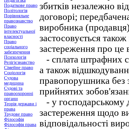
Педагогіка
збитків незалежно від
Податкове право
Політологія
договорі; передбачен
Порівняльне
правознавство
виробника (продавця)
Право
інтелектуальної
застосовується також 
власності
Право
застереження про це в
соціального
забезпечення
- сплата штрафних са
Психологія
Релігієзнавство
а також відшкодуванн
Сімейне право
Соціологія
Судова
правопорушника без з
медицина
Судові та
прийнятих зобов'язань
правоохоронні
органи
- у господарському 
Теорія держави і
права
застереження щодо в
Трудове право
Філософія
відповідальності вир
Філософія права