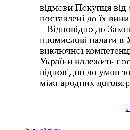
відмови Покупця від о
поставлені до їх вин
Відповідно до Закон
промислові палати в У
виключної компетенці
України належить по
відповідно до умов з
міжнародних договорі
<
Зворотний зв'язок