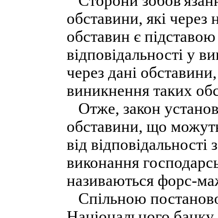
Сторони зобов'язанн
обставини, які через
обставин є підставою 
відповідальності у в
через дані обставини,
виникнення таких обс
Отже, закон установ
обставини, що можуть
від відповідальності
виконання господарсь
називаються форс-ма
Спільною постановою
Національного банку 