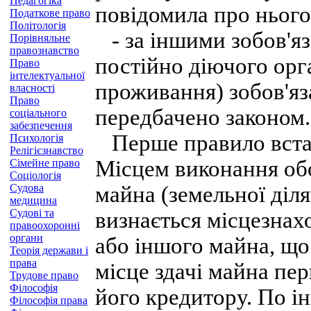
Педагогіка
повідомила про нього
Податкове право
Політологія
- за іншими зобов'я
Порівняльне
правознавство
постійно діючого орг
Право
інтелектуальної
проживання) зобов'яз
власності
Право
передбачено законом.
соціального
забезпечення
Перше правило встан
Психологія
Релігієзнавство
Місцем виконання обо
Сімейне право
Соціологія
Судова
майна (земельної діля
медицина
Судові та
визнається місцезнах
правоохоронні
органи
або іншого майна, що
Теорія держави і
права
місце здачі майна пе
Трудове право
Філософія
його кредитору. По і
Філософія права