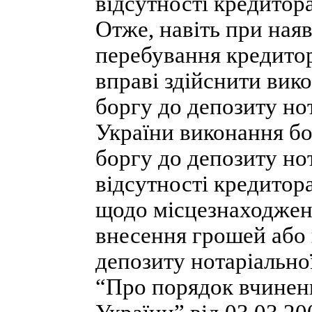
відсутності кредитора
Отже, навіть при ная
перебування кредитор
вправі здійснити вик
боргу до депозиту нот
України виконання б
боргу до депозиту но
відсутності кредитор
щодо місцезнаходжен
внесення грошей або 
депозиту нотаріально
“Про порядок вчиненн