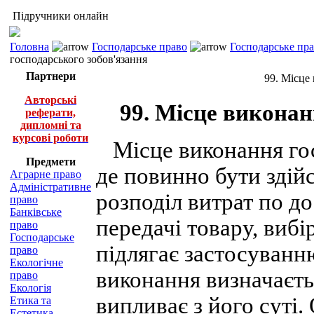
Підручники онлайн
Головна
Господарське право
Господарське пра
господарського зобов'язання
Партнери
99. Місце
Авторські
99. Місце виконан
реферати,
дипломні та
курсові роботи
Місце виконання госп
Предмети
де повинно бути здій
Аграрне право
Адміністративне
розподіл витрат по до
право
Банківське
передачі товару, виб
право
Господарське
підлягає застосуванн
право
Екологічне
виконання визначаєть
право
Екологія
випливає з його суті.
Етика та
Естетика