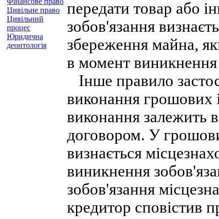
Фінансове право
передати товар або і
Цивільне право
Цивільний
зобов'язання визнаєт
процес
Юридична
збереження майна, як
деонтологія
в момент виникнення 
Інше правило застос
виконання грошових і
виконання залежить в
договором. У грошови
визнається місцезнах
виникнення зобов'яз
зобов'язання місцезн
кредитор сповістив п