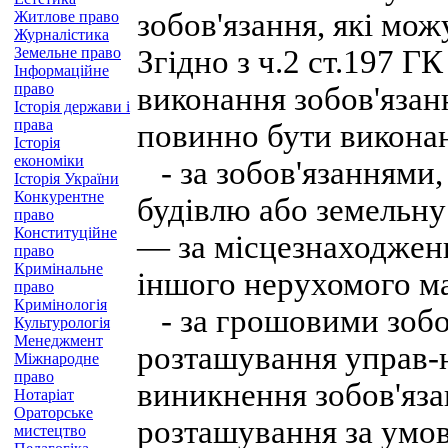
зобов'язання, які мож
Житлове право
Журналістика
Земельне право
Згідно з ч.2 ст.197 Г
Інформаційне
право
виконання зобов'язан
Історія держави і
права
повинно бути викона
Історія
економіки
- за зобов'язаннями, 
Історія України
Конкурентне
будівлю або земельну
право
Конституційне
— за місцезнаходженн
право
Кримінальне
іншого нерухомого м
право
Кримінологія
- за грошовими зобо
Культурологія
Менеджмент
розташування управ-
Міжнародне
право
виникнення зобов'язан
Нотаріат
Ораторське
розташування за умов
мистецтво