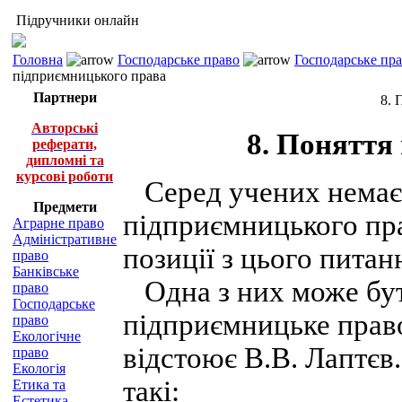
Підручники онлайн
Головна
Господарське право
Господарське пра
підприємницького права
Партнери
8. 
Авторські
8. Поняття
реферати,
дипломні та
курсові роботи
Серед учених немає є
Предмети
підприємницького пра
Аграрне право
Адміністративне
позиції з цього питан
право
Банківське
Одна з них може бут
право
Господарське
підприємницьке право
право
Екологічне
відстоює В.В. Лаптєв
право
Екологія
такі:
Етика та
Естетика