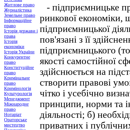
- підприємницьке пр
Житлове право
Журналістика
Земельне право
ринкової економіки, 
Інформаційне
право
підприємницької діял
Історія держави і
права
пов'язані з її здійсн
Історія
економіки
підприємницького (то
Історія України
Конкурентне
якості самостійної с
право
Конституційне
здійснюється на підст
право
Кримінальне
створити правові умо
право
Кримінологія
чітко і усебічно визн
Культурологія
Менеджмент
принципи, норми та і
Міжнародне
право
діяльності; б) необхі
Нотаріат
Ораторське
приватних і публічних
мистецтво