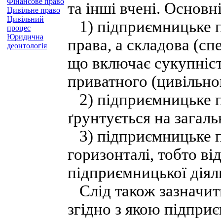
Фінансове право
та інші вчені. Основні
Цивільне право
Цивільний
1) підприємницьке п
процес
Юридична
права, а складова (сп
деонтологія
що включає сукупніст
приватного (цивільно
2) підприємницьке пр
ґрунтується на загал
3) підприємницьке п
горизонталі, тобто в
підприємницької діял
Слід також зазначити
згідно з якою підпр