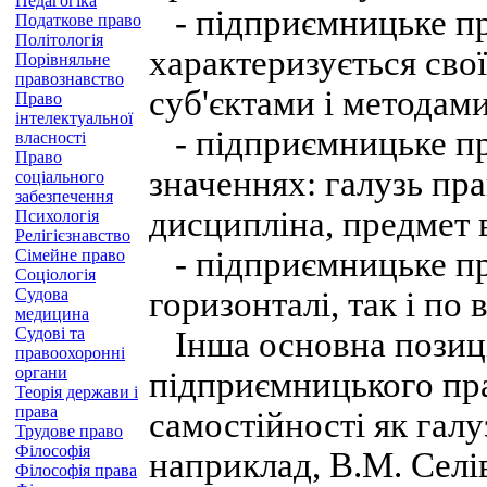
Педагогіка
- підприємницьке пр
Податкове право
Політологія
характеризується сво
Порівняльне
правознавство
суб'єктами і методам
Право
інтелектуальної
- підприємницьке пр
власності
Право
значеннях: галузь пра
соціального
забезпечення
дисципліна, предмет 
Психологія
Релігієзнавство
- підприємницьке пр
Сімейне право
Соціологія
Судова
горизонталі, так і по 
медицина
Судові та
Інша основна позиці
правоохоронні
органи
підприємницького пр
Теорія держави і
права
самостійності як галу
Трудове право
Філософія
наприклад, В.М. Селі
Філософія права