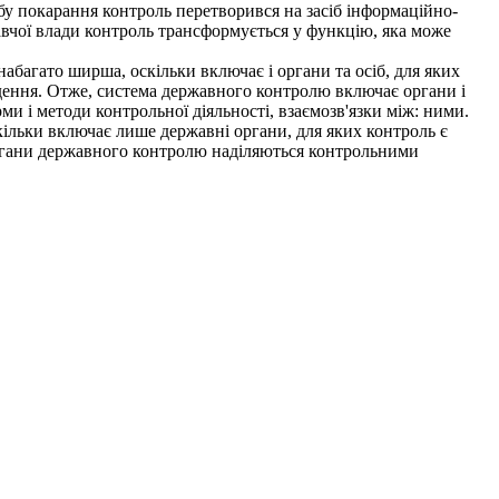
обу покарання контроль перетворився на засіб інформаційно-
авчої влади контроль трансформується у функцію, яка може
абагато ширша, оскільки включає і органи та осіб, для яких
едення. Отже, система державного контролю включає органи і
 і методи контрольної діяльності, взаємозв'язки між: ними.
ільки включає лише державні органи, для яких контроль є
 Органи державного контролю наділяються контрольними