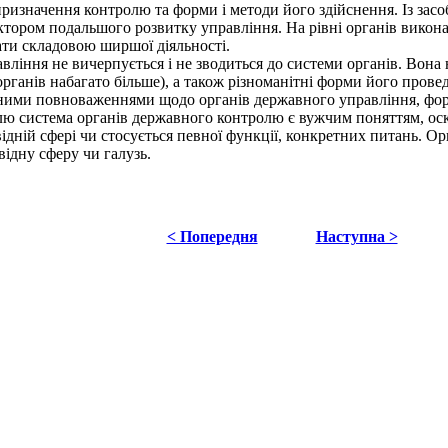
, призначення контролю та форми і методи його здійснення. Із зас
актором подальшого розвитку управління. На рівні органів викон
пати складовою ширшої діяльності.
іння не вичерпується і не зводиться до системи органів. Вона н
органів набагато більше), а також різноманітні форми його пров
ними повноваженнями щодо органів державного управління, форми
ю система органів державного контролю є вужчим поняттям, оск
овідній сфері чи стосується певної функції, конкретних питань.
ідну сферу чи галузь.
< Попередня
Наступна >