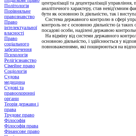
Податкове право
централізації та децентралізації управління
Політологія
аналітичного характеру, став невід'ємним ф
Порівняльне
бути як основною їх діяльністю, так і висту
правознавство
Система державного контролю в сфері управл
Право
контроль не є основною діяльністю (а таких 
інтелектуальної
посадові особи, наділені державою контроль
власності
На відміну від системи державного контрол
Право
основною діяльністю, і здійснюється у відп
соціального
повноваженнями, які поширюються на відпов
забезпечення
Психологія
Релігієзнавство
Сімейне право
Соціологія
Судова
медицина
Судові та
правоохоронні
органи
Теорія держави і
права
Трудове право
Філософія
Філософія права
Фінансове право