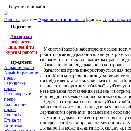
Підручники онлайн
Головна
Адміністративне право
Адміністратив
Партнери
Авторські
реферати,
дипломні та
У системі засобів забезпечення законності у
курсові роботи
роботи органів державної влади усіх рівнів 
складом працівників наданих їм прав та відп
Предмети
Загальне поняття державного контролю
Аграрне право
Загалом контроль використовується для пере
Адміністративне
діяти. Мета контрою полягає у встановленні 
право
цих відхилень, а також у визначенні шляхів
Банківське
називають “зворотним зв'язком”, суб'єкт упр
право
невиконання поставлених завдань чи отриман
Господарське
відповідність з умовами, що виникають, та 
право
Держава є одним з головних суб'єктів здійс
Екологічне
здійсненні якого вона покладається і на за
право
державними органами, посадовими особами і
Екологія
Сутність державного контролю полягає у спос
Етика та
попередженні та виправленні можливих поми
Естетика
діяльності й може входити до їх складу як 
Житлове право