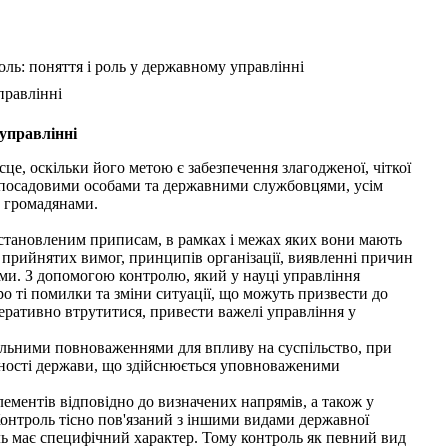
ль: поняття і роль у державному управлінні
правлінні
управлінні
е, оскільки його метою є забезпечення злагодженої, чіткої
 її посадовими особами та державними службовцями, усім
з громадянами.
встановленим приписам, в рамках і межах яких вони мають
д прийнятих вимог, принципів організації, виявленні причин
еми. З допомогою контролю, який у науці управління
ро ті помилки та зміни ситуації, що можуть призвести до
еративно втрутитися, привести важелі управління у
еальними повноваженнями для впливу на суспільство, при
льності держави, що здійснюється уповноваженими
лементів відповідно до визначених напрямів, а також у
онтроль тісно пов'язаний з іншими видами державної
оль має специфічний характер. Тому контроль як певний вид