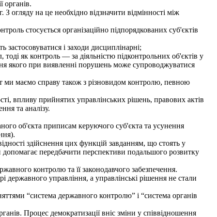
ї органів.
. З огляду на це необхідно відзначити відмінності між
онтроль стосується організаційно підпорядкованих суб'єктів
ть застосовуватися і заходи дисциплінарні;
 тоді як контроль — за діяльністю підконтрольних об'єктів у
ання якого при виявленні порушень може супроводжуватися
ут ми маємо справу також з різновидом контролю, певною
ості, впливу прийнятих управлінських рішень, правових актів
ння та аналізу.
аного об'єкта приписам керуючого суб'єкта та усунення
ння).
ідності здійснення цих функцій завданням, що стоять у
 й допомагає передбачити перспективи подальшого розвитку
жавного контролю та її законодавчого забезпечення.
рі державного управління, а управлінські рішення не стали
няттями “система державного контролю” і “система органів
анів. Процес демократизації вніс зміни у співвідношення