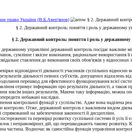
не право України (В.Б.Авер'янов)
§ 2. Державний контро
§ 2. Державний контроль: поняття і роль у державному у
§ 2. Державний контроль: поняття і роль у державному 
 державному управлінні державний контроль посідає важливе місц
і ланок, сумлінне і якісне виконання, раціональне використання
овідальне ставлення до виконання своїх обов'язків у відносинах 
вірки відповідності діяльності учасників суспільних відносин 
результатів діяльності певних суб'єктів, допущених відхилень ві
 подолання перешкод для ефективного функціонування всієї сист
авління отримує інформацію про результати діяльності, а також п
ня зовсім інших результатів. Маючи таку інформацію, можна оп
попередити небажані наслідки.
нення контрольної функції у суспільстві. Адже вона наділена р
соби контролю. Отже, державний контроль є важливим видом дія
 спрямований на забезпечення законності й дисципліни.
тереженні та перевірці розвитку суспільної системи й усіх її е
лок і неправомірних дій, що перешкоджають такому розвитку. К
певна частина. Водночас як самостійна функція управління контр