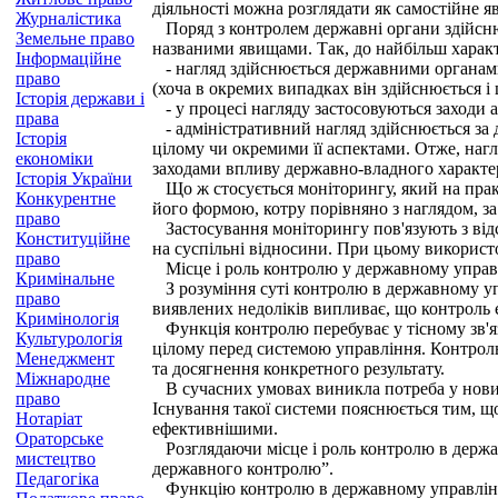
діяльності можна розглядати як самостійне яв
Журналістика
Поряд з контролем державні органи здійснюют
Земельне право
названими явищами. Так, до найбільш харак
Інформаційне
- нагляд здійснюється державними органами щ
право
(хоча в окремих випадках він здійснюється і
Історія держави і
- у процесі нагляду застосовуються заходи а
права
- адміністративний нагляд здійснюється за 
Історія
цілому чи окремими її аспектами. Отже, наг
економіки
заходами впливу державно-владного характе
Історія України
Що ж стосується моніторингу, який на практ
Конкурентне
його формою, котру порівняно з наглядом, з
право
Застосування моніторингу пов'язують з відс
Конституційне
на суспільні відносини. При цьому використов
право
Місце і роль контролю у державному управ
Кримінальне
З розуміння суті контролю в державному упр
право
виявлених недоліків випливає, що контроль 
Кримінологія
Функція контролю перебуває у тісному зв'яз
Культурологія
цілому перед системою управління. Контроль
Менеджмент
та досягнення конкретного результату.
Міжнародне
В сучасних умовах виникла потреба у нових 
право
Існування такої системи пояснюється тим, що
Нотаріат
ефективнішими.
Ораторське
Розглядаючи місце і роль контролю в держав
мистецтво
державного контролю”.
Педагогіка
Функцію контролю в державному управлінні 