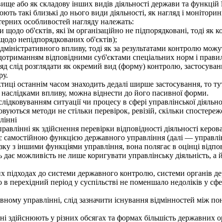
ище або як складову інших видів діяльності держави та функцій ї
ь такі близькі до нього види діяльності, як нагляд і моніторинг
терних особливостей нагляду належать:
одо об'єктів, які їм організаційно не підпорядковані, тоді як к
 щодо непідпорядкованих об'єктів);
дміністративного впливу, тоді як за результатами контролю можу
дотриманням відповідними суб'єктами спеціальних норм і правил,
ляд слід розглядати як окремий вид (форму) контролю, застосув
ру.
иці останнім часом знаходить дедалі ширше застосування, то т
а наслідками впливу, можна віднести до його пасивної форми.
лідковуванням ситуації чи процесу в сфері управлінської діяльн
уються методи не стільки перевірок, ревізій, скільки спостереже
лінні
авлінні як здійснення перевірки відповідності діяльності керов
є самостійною функцією державного управління (далі — управлі
ку з іншими функціями управління, вона полягає в оцінці відпов
 дає можливість не лише коригувати управлінську діяльність, а
підходах до системи державного контролю, системи органів дер
 в перехідний період у суспільстві не поменшало недоліків у сфе
ному управлінні, слід зазначити існування відмінностей між по
здійснюють у різних обсягах та формах більшість державних орг