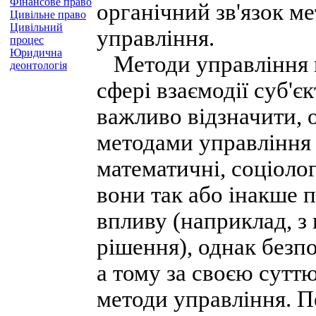
Фінансове право
органічний зв'язок м
Цивільне право
Цивільний
управління.
процес
Юридична
Методи управління м
деонтологія
сфері взаємодії суб'єк
важливо відзначити, о
методами управління 
математичні, соціолог
вони так або інакше п
впливу (наприклад, з
рішення), однак безп
а тому за своєю сутт
методи управління. П