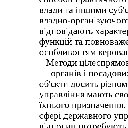
влади та іншими суб'
владно-організуючого
відповідають характе
функцій та повноважен
особливостям керован
Методи цілеспрямова
— органів і посадових
об'єкти досить різном
управління мають сво
їхнього призначення,
сфері державного упр
відносин потребують 