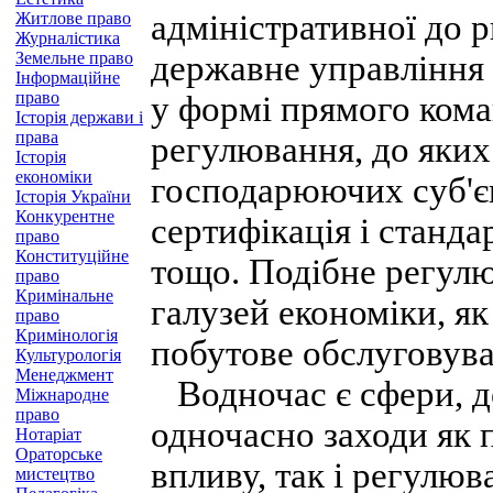
адміністративної до 
Житлове право
Журналістика
Земельне право
державне управління 
Інформаційне
право
у формі прямого кома
Історія держави і
права
регулювання, до яких
Історія
економіки
господарюючих суб'єкт
Історія України
Конкурентне
сертифікація і станда
право
Конституційне
тощо. Подібне регулю
право
Кримінальне
галузей економіки, як
право
Кримінологія
побутове обслуговува
Культурологія
Менеджмент
Водночас є сфери, де
Міжнародне
право
одночасно заходи як 
Нотаріат
Ораторське
впливу, так і регулю
мистецтво