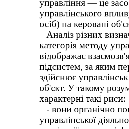
управління — це засо
управлінського вплив
осіб) на керовані об'
Аналіз різних визнач
категорія методу упр
відображає взаємозв'
підсистем, за яким пе
здійснює управлінсь
об'єкт. У такому розу
характерні такі риси:
- вони органічно пов
управлінської діяльн