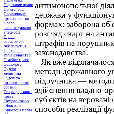
Педагогіка
антимонопольної діял
Податкове право
Політологія
держави у функціонув
Порівняльне
правознавство
формах: заборона об'
Право
інтелектуальної
розгляд скарг на анти
власності
Право
штрафів на порушник
соціального
забезпечення
законодавства.
Психологія
Релігієзнавство
Як вже відзначалося,
Сімейне право
Соціологія
Судова
методи державного упр
медицина
Судові та
підручника — методи
правоохоронні
органи
здійснення владно-о
Теорія держави і
права
суб'єктів на керовані
Трудове право
Філософія
способи реалізації ф
Філософія права