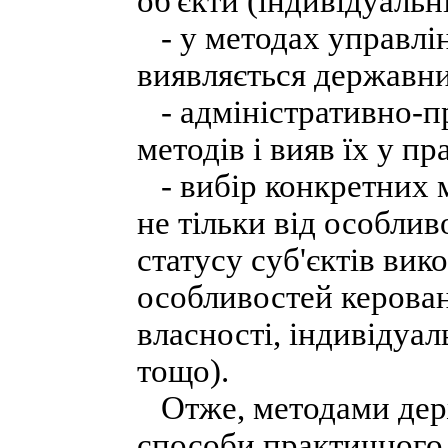
об'єкти (індивідуальн
- у методах управлін
виявляється державни
- адміністративно-п
методів і вияв їх у п
- вибір конкретних м
не тільки від особли
статусу суб'єктів вик
особливостей керован
власності, індивідуа
тощо).
Отже, методами держ
способи практичного 