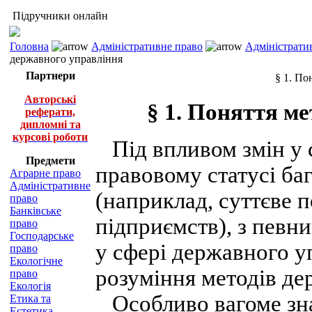
Підручники онлайн
Головна
Адміністративне право
Адміністратив
державного управління
Партнери
§ 1. По
Авторські
§ 1. Поняття м
реферати,
дипломні та
курсові роботи
Під впливом змін у с
Предмети
правовому статусі баг
Аграрне право
Адміністративне
(наприклад, суттєве 
право
Банківське
підприємств), з певн
право
Господарське
у сфері державного у
право
Екологічне
розуміння методів де
право
Екологія
Особливо вагоме зна
Етика та
Естетика