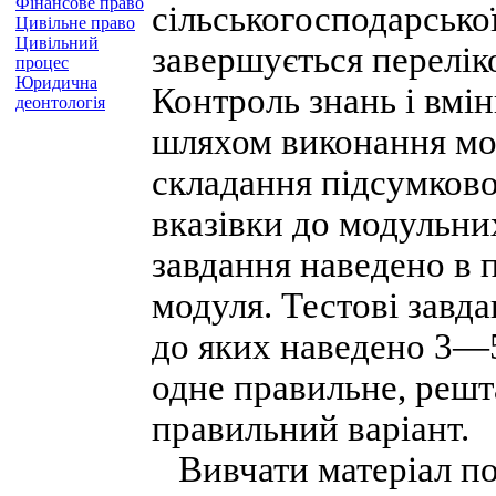
Фінансове право
сільськогосподарсько
Цивільне право
Цивільний
завершується перелік
процес
Юридична
Контроль знань і вмі
деонтологія
шляхом виконання мод
складання підсумково
вказівки до модульних
завдання наведено в 
модуля. Тестові завд
до яких наведено 3—5
одне правильне, решт
правильний варіант.
Вивчати матеріал по