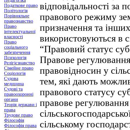
Педагогіка
відповідальності за 
Податкове право
Політологія
правового режиму зем
Порівняльне
правознавство
призначення та інших
Право
інтелектуальної
використовуються в с
власності
Право
“Правовий статус суб
соціального
забезпечення
Правове регулювання
Психологія
Релігієзнавство
правовідносин у сільс
Сімейне право
Соціологія
Судова
тем, які дають можли
медицина
Судові та
правового статусу су
правоохоронні
органи
правове регулювання 
Теорія держави і
права
сільськогосподарської
Трудове право
Філософія
сільському господарст
Філософія права