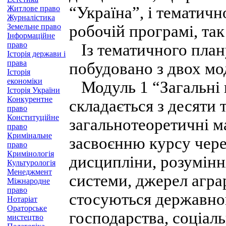
“Україна”, і тематичн
Житлове право
Журналістика
Земельне право
робочій програмі, так
Інформаційне
право
Із тематичного план
Історія держави і
права
побудовано з двох мо
Історія
економіки
Модуль 1 “Загальні 
Історія України
Конкурентне
складається з десяти 
право
Конституційне
загальнотеоретичні м
право
Кримінальне
засвоєнню курсу через
право
Кримінологія
дисципліни, розумінн
Культурологія
Менеджмент
системи, джерел аграр
Міжнародне
право
стосуються державно
Нотаріат
Ораторське
господарства, соціаль
мистецтво