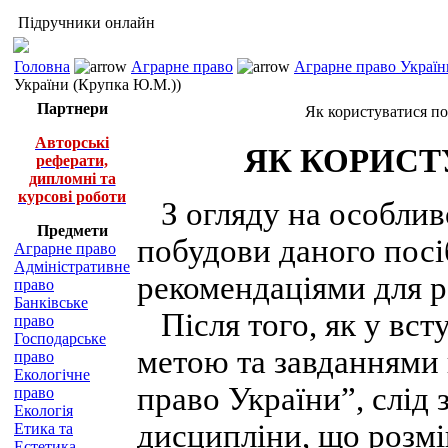
Підручники онлайн
Головна
Аграрне право
Аграрне право Україн
України (Крупка Ю.М.))
Партнери
Як користуватися по
Авторські
ЯК КОРИСТ
реферати,
дипломні та
курсові роботи
З огляду на особливо
Предмети
побудови даного посі
Аграрне право
Адміністративне
рекомендаціями для р
право
Банківське
Після того, як у вст
право
Господарське
метою та завданнями
право
Екологічне
право України”, слід
право
Екологія
дисципліни, що розмі
Етика та
Естетика