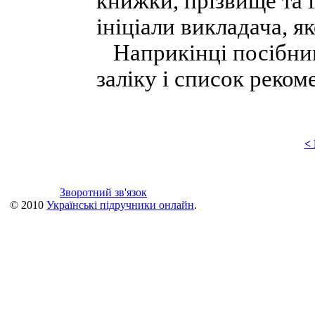
книжки, прізвище та і
ініціали викладача, я
Наприкінці посібник
заліку і список реком
<
Зворотний зв'язок
© 2010
Українські підручники онлайн
.