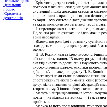
Цивільне право
Крім того, дозріла необхідність запровадже
Цивільний
потрібен у пізнанні складних динамічних ціл
процес
системний підхід дозволив створити системну
Юридична
спірних питань правовідносин, що безпосере
деонтологія
складні. Тому системне дослідження правові
уважати компонентом загальної теорії права.
Із перетворенням гіпотези на теорію внаслід
Це, звісна річ, не означає, що ідею можна роз
вони нероздільні.
Відомо, що роль ідеї в розвитку суспільства
знаходить свій вищий прояв у державі. З мат
масами.
П. В. Копнін назвав ідею гносеологічним іде
об'єктивність знання. "В цьому розумінні пі
вигляді виражено досягнення наукового пізна
гносеологічним ідеалом, оскільки процес піз
дійсність", — завершив думку П. В. Копнін.
Розглянуті нами етапи правового пізнання м
спостережень та експериментів, опис (прот
це сутнісне пізнання на рівні абстракцій вис
теоретичному. З іншого боку, експерименти в
Мабуть, найграндіознішим в історії людства
потім — на кількох материках — і так званог
проблеми.
Маркса та його послідовників, усупереч заг