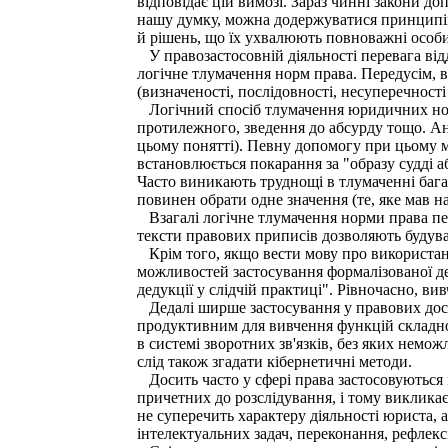
відповідає цій вимозі. Зараз чинні закони до
нашу думку, можна додержуватися принципів
й рішень, що їх ухвалюють повноважні особи
У правозастосовній діяльності перевага відд
логічне тлумачення норм права. Передусім, 
(визначеності, послідовності, несуперечності
Логічний спосіб тлумачення юридичних норм 
протилежного, зведення до абсурду тощо. Ан
цьому понятті). Певну допомогу при цьому м
встановлюється покарання за "образу судді а
Часто виникають труднощі в тлумаченні багат
повинен обрати одне значення (те, яке мав н
Взагалі логічне тлумачення норми права пер
тексти правових приписів дозволяють будув
Крім того, якщо вести мову про використання
можливостей застосування формалізованої де
дедукції у слідчій практиці". Рівночасно, в
Дедалі ширше застосування у правових дослі
продуктивним для вивчення функцій складної 
в системі зворотних зв'язків, без яких немож
слід також згадати кібернетичні методи.
Досить часто у сфері права застосовуються м
причетних до розслідування, і тому викликає
не суперечить характеру діяльності юриста, 
інтелектуальних задач, переконання, рефлекс