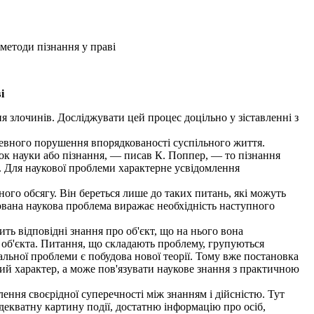
 методи пізнання у праві
і
 злочинів. Досліджувати цей процес доцільно у зіставленні з
певного порушення впорядкованості суспільного життя.
к науки або пізнання, — писав К. Поппер, — то пізнання
". Для наукової проблеми характерне усвідомлення
ого обсягу. Він береться лише до таких питань, які можуть
вана наукова проблема виражає необхідність наступного
ь відповідні знання про об'єкт, що на нього вона
о об'єкта. Питання, що складають проблему, групуються
льної проблеми є побудова нової теорії. Тому вже постановка
ний характер, а може пов'язувати наукове знання з практичною
ння своєрідної суперечності між знанням і дійсністю. Тут
декватну картину події, достатню інформацію про осіб,