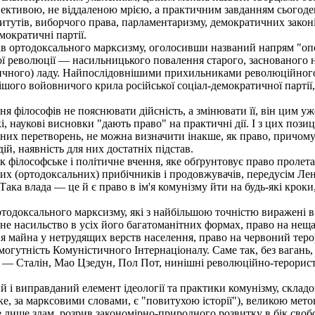
ективою, не віддаленою мрією, а практичним завданням сьогоден
утів, виборчого права, парламентаризму, демократичних законі
мократичні партії.
в ортодоксального марксизму, оголосивши названий напрям "опор
ї революції — насильницького повалення старого, заснованого на
тичного) ладу. Найпослідовнішими прихильниками революційного
шого войовничого крила російської соціал-демократичної партії,
 філософів не пояснювати дійсність, а змінювати її, він цим у
і, наукові висновки "дають право" на практичні дії. І з цих поз
них перетворень, не можна визначити інакше, як право, причому
й, наявність для них достатніх підстав.
філософське і політичне вчення, яке обґрунтовує право пролетар
х (ортодоксальних) прибічників і продовжувачів, передусім Ленін
ка влада — це й є право в ім'я комунізму йти на будь-які кроки, 
одоксального марксизму, які з найбільшою точністю виражені в і
е насильство в усіх його багатоманітних формах, право на нещад
я майна у нетрудящих верств населення, право на червоний терор
могутність Комуністичного Інтернаціоналу. Саме так, без вагань, 
 — Сталін, Мао Цзедун, Пол Пот, нинішні революційно-терорист
 виправданий елемент ідеології та практики комунізму, складово
е, за марксовими словами, є "повитухою історії"), великою мето
лише злам, розрив закономірно-природного розвитку в бік свобод