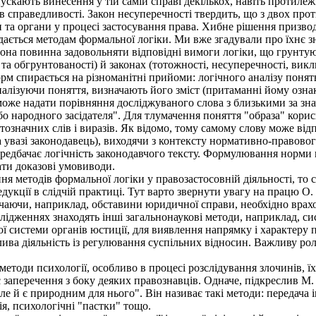
пускають винесення у тій самій справі декількох, навіть протиле
 справедливості. Закон несуперечності твердить, що з двох про
 та органи у процесі застосування права. Хибне рішення призвод
ається методам формальної логіки. Ми вже згадували про їхнє зн
вона повинна задовольняти відповідні вимоги логіки, що грунту
 та обгрунтованості) й законах (тотожності, несуперечності, викл
спирається на різноманітні прийоми: логічного аналізу понять,
алізуючи поняття, визначають його зміст (притаманні йому озна
оже надати порівняння досліджуваного слова з близькими за зна
бо народного засідателя". Для тлумачення поняття "образа" кори
означних слів і виразів. Як відомо, тому самому слову може відп
а увазі законодавець), виходячи з контексту нормативно-правово
едбачає логічність законодавчого тексту. Формулювання норми 
ати доказові умовиводи.
 методів формальної логіки у правозастосовній діяльності, то с
дукції в слідчій практиці. Тут варто звернути увагу на працю О
ивчаючи, наприклад, обставини юридичної справи, необхідно врах
дженнях знаходять інші загальнонаукові методи, наприклад, си
системи органів юстиції, для виявлення напрямку і характеру по
лива діяльність із регулювання суспільних відносин. Важливу рол
етоди психології, особливо в процесі розслідування злочинів, ї
 заперечення з боку деяких правознавців. Одначе, підкреслив М.
але й є природним для нього". Він називає такі методи: передача
ія, психологічні "пастки" тощо.