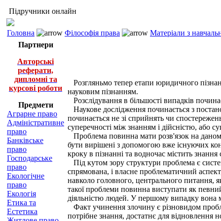
Підручники онлайн
Головна
Філософія права
Матеріали з навчаль
Партнери
Авторські
реферати,
дипломні та
Розгляньмо тепер етапи юридичного пізнання
курсові роботи
науковим пізнанням.
Розслідування в більшості випадків починає
Предмети
Наукове дослідження починається з постано
Аграрне право
починається не зі сприйнять чи спостережень
Адміністративне
суперечності між знанням і дійсністю, або су
право
Проблема повинна мати розв'язок на даному е
Банківське
бути вирішені з допомогою вже існуючих ко
право
кроку в пізнанні та водночас містить знання 
Господарське
Під кутом зору структури проблема є систем
право
спрямована, і власне проблематичний аспект,
Екологічне
навколо головного, центрального питання, як
право
такої проблеми повинна виступати як певний 
Екологія
діяльністю людей. У першому випадку вона м
Етика та
Факт учинення злочину є різновидом проблем
Естетика
потрібне знання, достатнє для відновлення 
Житлове право