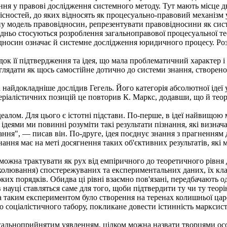
ння у правові дослідження системного методу. Тут мають місце д
існостей, до яких відносять як процесуально-правовий механізм у
 модель правовідносин, репрезентувати правовідносини як систем
дньо стосуються розроблення загальноправової процесуальної тео
дносин означає й системне дослідження юридичного процесу. Розг
ок її підтвердження та ідея, що мала проблематичний характер і
глядати як щось самостійне дотично до системи знання, створеної на
 найдокладніше дослідив Гегель. Його категорія абсолютної ідеї 
еріалістичних позицій це повторив К. Маркс, додавши, що й теор
алом. Для цього є істотні підстави. По-перше, в ідеї найвищою 
д ідеями ми повинні розуміти такі результати пізнання, які визн
ння", — писав він. По-друге, ідея поєднує знання з прагненням 
нання має на меті досягнення таких об'єктивних результатів, які
ожна трактувати як рух від емпіричного до теоретичного рівня 
околювання) спостережуваних та експериментальних даних, їх кл
оких порядків. Обидва ці рівні взаємно пов'язані, передбачають 
 науці ставляться саме для того, щоби підтвердити ту чи ту теорі
 таким експериментом було створення на теренах колишньої царс
о соціалістичного табору, покликане довести істинність марксистс
альноприйнятим уявленням, цілком можна назвати творцями особл