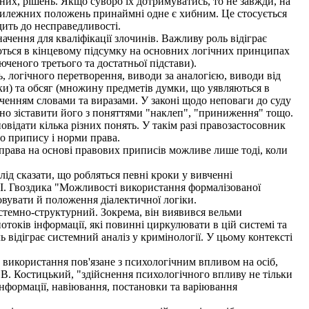
жних, рішень. Якщо суворо їх дотримуватись, то не завжди, на
тилежних положень принаймні одне є хибним. Це стосується
ить до несправедливості.
ачення для кваліфікації злочинів. Важливу роль відіграє
ються в кінцевому підсумку на основних логічних принципах
юченого третього та достатньої підстави).
 логічного перетворення, виводи за аналогією, виводи від
ки) та обсяг (множину предметів думки, що уявляються в
ченням словами та виразами. У законі щодо неповаги до суду
сно зіставити його з поняттями "наклеп", "приниження" тощо.
овідати кілька різних понять. У такім разі правозастосовник
го припису і норми права.
права на основі правових приписів можливе лише тоді, коли
лід сказати, що робляться певні кроки у вивченні
. І. Гвоздика "Можливості використання формалізованої
овувати й положення діалектичної логіки.
стемно-структурний. Зокрема, він виявився вельми
токів інформації, які повинні циркулювати в цій системі та
ь відіграє системний аналіз у кримінології. У цьому контексті
х використання пов'язане з психологічним впливом на осіб,
 В. Костицький, "здійснення психологічного впливу не тільки
 інформації, навіювання, постановки та варіювання