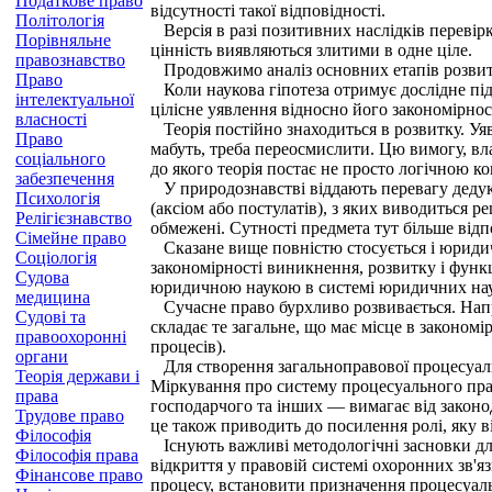
Податкове право
відсутності такої відповідності.
Політологія
Версія в разі позитивних наслідків перевірки
Порівняльне
цінність виявляються злитими в одне ціле.
правознавство
Продовжимо аналіз основних етапів розвитку
Право
Коли наукова гіпотеза отримує дослідне під
інтелектуальної
цілісне уявлення відносно його закономірнос
власності
Теорія постійно знаходиться в розвитку. Уяв
Право
мабуть, треба переосмислити. Цю вимогу, вл
соціального
до якого теорія постає не просто логічною к
забезпечення
У природознавстві віддають перевагу дедукти
Психологія
(аксіом або постулатів), з яких виводиться 
Релігієзнавство
обмежені. Сутності предмета тут більше відп
Сімейне право
Сказане вище повністю стосується і юридични
Соціологія
закономірності виникнення, розвитку і функ
Судова
юридичною наукою в системі юридичних наук
медицина
Сучасне право бурхливо розвивається. Напри
Судові та
складає те загальне, що має місце в законом
правоохоронні
процесів).
органи
Для створення загальноправової процесуально
Теорія держави і
Міркування про систему процесуального пра
права
господарчого та інших — вимагає від законод
Трудове право
це також приводить до посилення ролі, яку в
Філософія
Існують важливі методологічні засновки для 
Філософія права
відкриття у правовій системі охоронних зв'
Фінансове право
процесу, встановити призначення процесуаль