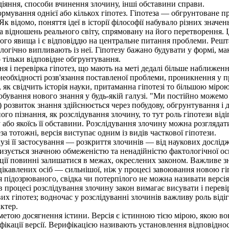
діяння, способи вчинення злочину, інші обставини справи.
мування однієї або кількох гіпотез. Гіпотеза — обгрунтоване п
Як відомо, поняття ідеї в історії філософії набувало різних знач
а відношень реального світу, спрямовану на його перетворення. 
ого явища і є відповіддю на центральне питання проблеми. Решта
і логічно випливають із неї. Гіпотезу бажано будувати у формі, 
 тільки відповідне обгрунтування.
 і перевірка гіпотез, що мають на меті дедалі більше наближенн
необхідності розв'язання поставленої проблеми, проникнення у п
, як свідчить історія науки, притаманна гіпотезі то більшою міро
ування нового знання у будь-якій галузі. "Ми постійно можемо 
) розвиток знання здійснюється через побудову, обгрунтування і д
 пізнання, як розслідування злочину, то тут роль гіпотези віді
або якоїсь її обставини. Розслідування злочину можна розглядат
а тотожні, версія виступає одним із видів часткової гіпотези.
зі її застосування — розкриття злочинів — від наукових досліджен
изується значною обмеженістю та ненадійністю фактологічної осн
ації повинні залишатися в межах, окреслених законом. Важливе з
ацікавлених осіб — сильнішої, ніж у процесі завоювання новою г
дозрюваного, свідка чи потерпілого не можна називати версіями
 процесі розслідування злочину закон вимагає висувати і перевір
их гіпотез; водночас у розслідуванні злочинів важливу роль віді
ктер.
 метою досягнення істини. Версія є істинною тією мірою, якою во
сифікації версії. Верифікацією називають установлення відповідн