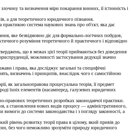
 злочину та визначення міри покарання винних, її істинність і
ів, а для теоретичного юридичного пізнання.
 практикою система наукових знань про об'єкт, яка дає
нання, яке безвідмовно діє для формально-логічних побудов,
ктичного розуміння теоретичного й практичного і відповідно
тверджень, що в межах цієї теорії приймаються без доведення
 юриспруденції, можливості застосування дедукції значно
ави і права, яка досліджує загальні та специфічні
ять, визначень і принципів, внаслідок чого є самостійною
ї, як загальноправова процесуальна теорія, її предмет
рироді їхніх елементів (насамперед, галузевих юридичних
ьно-правових теоретичних розробках законодавчої практики.
я, а становлення нових видів процесу — адміністративного,
 вимоги до системи законодавства і з погляду законності, а
й рівень розвитку теорії права в цілому, який привів до
носин, без чого неможливо зрозуміти природу юридичного