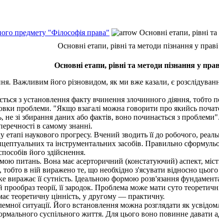
ного предмету "Філософія права"
Основні етапи, рівні та
Основні етапи, рівні та методи пізнання у праві
Основні етапи, рівні та методи пізнання у прав
. Важливим його різновидом, як ми вже казали, є розслідування
ться з установлення факту вчинення злочинного діяння, тобто 
вки проблеми. "Якщо взагалі можна говорити про якийсь почато
, не зі збирання даних або фактів, воно починається з проблеми
перечності в самому знанні.
тапі наукового прогресу. Вчений зводить її до робочого, реальн
нцептуальних та інструментальних засобів. Правильно сформульо
способів його здійснення.
ою питань. Вона має асерторичний (констатуючий) аспект, містит
 тобто в ній виражено те, що необхідно з'ясувати відносно цьог
е виражає її сутність. Ідеальною формою розв'язання фундамента
прообраз теорії, її зародок. Проблема може мати суто теоретич
ає теоретичну цінність, у другому — практичну.
ної ситуації. Його встановлення можна розглядати як усвідомле
нормального суспільного життя. Для цього воно повинне давати а