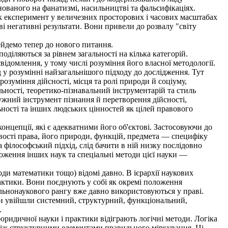
снованого на фанатизмі, насильництві та фальсифікаціях.
як експеримент у величезних просторових і часових масштабах
і негативні результати. Вони привели до розвалу "світу
ейдемо тепер до нового питання.
діляються за рівнем загальності на кілька категорій.
відомлення, у тому числі розуміння його власної методології.
 у розумінні найзагальнішого підходу до дослідження. Тут
розуміння дійсності, місця та ролі природи й соціуму,
льності, теоретико-пізнавальний інструментарій та стиль
тужний інструмент пізнання й перетворення дійсності,
ьності та інших людських цінностей як цілей правового
нцепції, які є адекватними його об'єктові. Застосовуючи до
ивості права, його природи, функцій, предмета — специфіку
філософський підхід, слід бачити в ній низку послідовно
оження інших наук та спеціальні методи цієї науки —
оди математики тощо) відомі давно. В ієрархії наукових
рактики. Вони поєднують у собі як окремі положення
гальнонаукового рангу вже давно використовуються у праві.
ди увійшли системний, структурний, функціональний,
.
ридичної науки і практики відіграють логічні методи. Логіка
 між структурними елементами правильного міркування. Ці