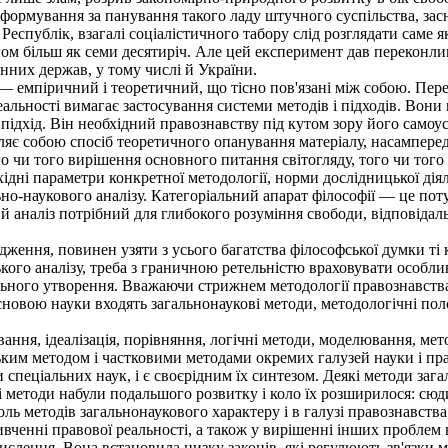
 й формування за панування такого ладу штучного суспільства, за
еспублік, взагалі соціалістичного табору слід розглядати саме 
ом більш як семи десятиріч. Але цей експеримент дав переконлив
нних держав, у тому числі й України.
 — емпіричний і теоретичний, що тісно пов'язані між собою. Пер
ьності вимагає застосування системи методів і підходів. Вони по
ідхід. Він необхідний правознавству під кутом зору його самоус
ляє собою спосіб теоретичного опанування матеріалу, насамперед
го чи того вирішення основного питання світогляду, того чи того 
хідні параметри конкретної методології, норми дослідницької дія
льно-наукового аналізу. Категоріальний апарат філософії — це по
й аналіз потрібний для глибокого розуміння свободи, відповідал
ння, повинен узяти з усього багатства філософської думки ті ко
ького аналізу, треба з граничною ретельністю враховувати особл
льного утворення. Вважаючи стрижнем методології правознавства 
новою науки входять загальнонаукові методи, методологічні пол
ння, ідеалізація, порівняння, логічні методи, моделювання, мет
ським методом і частковими методами окремих галузей науки і п
и спеціальних наук, і є своєрідним їх синтезом. Деякі методи за
і методи набули подальшого розвитку і коло їх розширилося: сю
ль методів загальнонаукового характеру і в галузі правознавства
енні правової реальності, а також у вирішенні інших проблем ю
слення. Вона встановила низку законів, які регулюють зв'язки