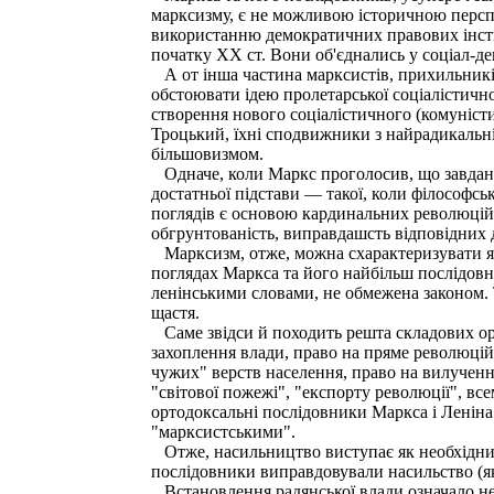
марксизму, є не можливою історичною персп
використанню демократичних правових інстит
початку XX ст. Вони об'єднались у соціал-де
А от інша частина марксистів, прихильникі
обстоювати ідею пролетарської соціалістично
створення нового соціалістичного (комуніс
Троцький, їхні сподвижники з найрадикальні
більшовизмом.
Одначе, коли Маркс проголосив, що завдання
достатньої підстави — такої, коли філософськ
поглядів є основою кардинальних революцій
обгрунтованість, виправдашсть відповідних ді
Марксизм, отже, можна схарактеризувати як 
поглядах Маркса та його найбільш послідовни
ленінськими словами, не обмежена законом. Та
щастя.
Саме звідси й походить решта складових орт
захоплення влади, право на пряме революційн
чужих" верств населення, право на вилученн
"світової пожежі", "експорту революції", все
ортодоксальні послідовники Маркса і Леніна
"марксистськими".
Отже, насильництво виступає як необхідний і
послідовники виправдовували насильство (як
Встановлення радянської влади означало не 