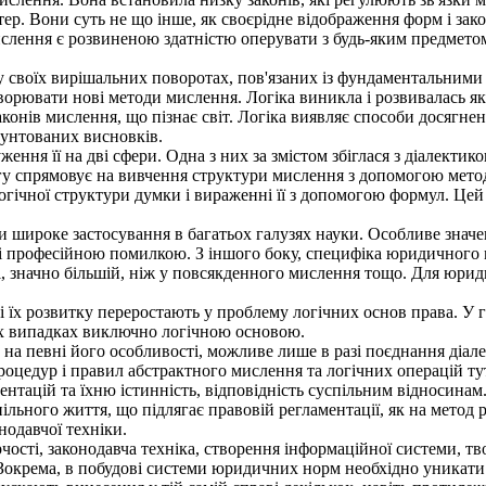
тер. Вони суть не що інше, як своєрідне відображення форм і зак
ислення є розвиненою здатністю оперувати з будь-яким предметом
 у своїх вирішальних поворотах, пов'язаних із фундаментальним
рювати нові методи мислення. Логіка виникла і розвивалась як 
законів мислення, що пізнає світ. Логіка виявляє способи досягне
рунтованих висновків.
ення її на дві сфери. Одна з них за змістом збіглася з діалектик
агу спрямовує на вивчення структури мислення з допомогою метод
логічної структури думки і вираженні її з допомогою формул. Це
 широке застосування в багатьох галузях науки. Особливе значен
 і професійною помилкою. З іншого боку, специфіка юридичного 
ті, значно більшій, ніж у повсякденного мислення тощо. Для юри
 їх розвитку переростають у проблему логічних основ права. У 
ох випадках виключно логічною основою.
 певні його особливості, можливе лише в разі поєднання діалек
процедур і правил абстрактного мислення та логічних операцій т
ентацій та їхню істинність, відповідність суспільним відносинам
ільного життя, що підлягає правовій регламентації, як на метод 
нодавчої техніки.
ості, законодавча техніка, створення інформаційної системи, т
Зокрема, в побудові системи юридичних норм необхідно уникати 