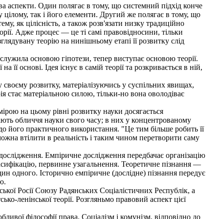
ва аспекти. Один полягає в тому, що системний підхід конче
 цілому, так і його елементи. Другий же полягає в тому, що
у, як цілісність, а також розв'язати низку традиційно
рії. Адже процес — це ті самі правовідносини, тільки
лядувану теорію на нинішньому етапі її розвитку слід
 служила основою гіпотези, тепер виступає основою теорії.
 її основі. Ідея існує в самій теорії та розкривається в ній,
у своєму розвитку, матеріалізуючись у суспільних явищах,
ія стає матеріальною силою, тільки-но вона оволодіває
мірою на цьому рівні розвитку науки досягається
ачають обличчя науки свого часу; в них у концентрованому
до його практичного використання. "Це тим більше робить її
 можна втілити в реальність і таким чином перетворити саму
дослідження. Емпіричне дослідження передбачає організацію
асифікацію, первинне узагальнення. Теоретичне пізнання —
один одного. Історично емпіричне (дослідне) пізнання передує
ю.
ької Росії Союзу Радянських Соціалістичних Республік, а
ько-ленінської теорії. Розгляньмо правовий аспект цієї
ивої філософії права. Соціалізм і комунізм, відповідно до