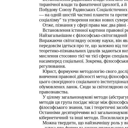
тиранічної влади та фанатичної ідеології, а
Побудову Союзу Радянських Соціалістичних Р
— на одній шостій частині планети та протяг
соціалізму" та утворення низки нових сувере
Отже, пізнання у сфері права має два рівні
Встановлення істинної картини правової реал
Найзагальнішим є філософсько-світоглядний п
Виражаючи світоглядну основу науки, він яв
передовсім ідеться про те, що залежно від то
теоретико-пізнавальних ідеалів задаються ви
мислення стосовно тієї чи тієї сфери спеціа
насамперед соціальної. Зокрема, філософськи
регулювання.
Юрист, формуючи методологію свого дослідже
вивчення правової дійсності метод філософс
цього своєрідного соціального інституціона
обумовлених ланок. Сюди за світоглядною ос
правознавства.
У цілому загальнонаукові методи (абстрагува
методів ця група посідає місце між філософ
філософського знання, так і теоретичні засоб
Останніми десятиріччями всі загальнонауков
кібернетичний та інші методи. Посилилася ро
Можна твердити, що найзначнішу роль у вивч
— наука про форми та закони правильного ми