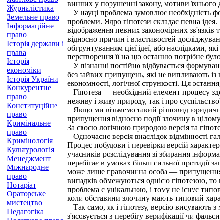
винних у порушенні закону, мотиви їхнього 
Журналістика
У науці проблема зумовлює необхідність фор
Земельне право
проблеми. Ядро гіпотези складає певна ідея. 
Інформаційне
відображення певних закономірних зв'язків т
право
відносно причин і властивостей досліджуван
Історія держави і
обгрунтуванням цієї ідеї, або наслідками, як
права
перетворення її на цю останню потрібне було
Історія
У пізнанні постійно відбувається формування
економіки
без зайвих припущень, які не випливають із 
Історія України
економності, логічної стрункості. Ця остання
Конкурентне
Гіпотеза — необхідний елемент процесу здоб
право
неживу і живу природу, так і про суспільство
Конституційне
Якщо ми візьмемо такий різновид юридичного
право
припущення відносно події злочину в цілому 
Кримінальне
За своєю логічною природою версія та гіпотез
право
Одночасно версія внаслідок відмінності галу
Кримінологія
Процес побудови і перевірки версій характер
Культурологія
учасників розслідування зі збирання інформ
Менеджмент
перебігає в умовах більш сильної протидії з
Міжнародне
може лише правочинна особа — припущення пі
право
випадків обмежуються однією гіпотезою, то в
Нотаріат
проблема є унікальною, і тому не існує типов
Ораторське
коли обставини злочину мають типовий хара
мистецтво
Так само, як і гіпотезу, версію висувають з
Педагогіка
з'ясовується в перебігу верифікації чи фаль