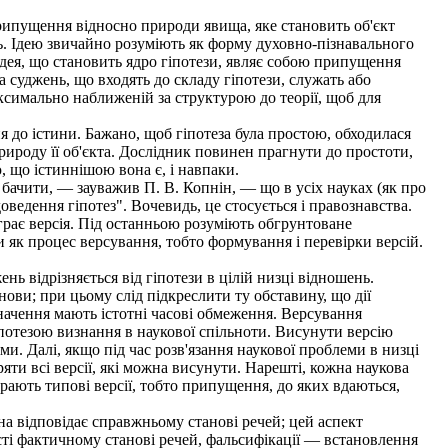
рипущення відносно природи явища, яке становить об'єкт
ень. Ідею звичайно розуміють як форму духовно-пізнавального
Ідея, що становить ядро гіпотези, являє собою припущення
 суджень, що входять до складу гіпотези, служать або
максимально наближеній за структурою до теорії, щоб для
я до істини. Бажано, щоб гіпотеза була простою, обходилася
рироду її об'єкта. Дослідник повинен прагнути до простоти,
ю, що істиннішою вона є, і навпаки.
бачити, — зауважив П. В. Копнін, — що в усіх науках (як про
оведення гіпотез". Вочевидь, це стосується і правознавства.
грає версія. Під останньою розуміють обгрунтоване
и як процес версування, тобто формування і перевірки версій.
ь відрізняється від гіпотези в цілій низці відношень.
ови; при цьому слід підкреслити ту обставину, що дії
начення мають істотні часові обмеження. Версування
іпотезою визнання в наукової спільноти. Висунути версію
. Далі, якщо під час розв'язання наукової проблеми в низці
яти всі версії, які можна висунути. Нарешті, кожна наукова
грають типові версії, тобто припущення, до яких вдаються,
на відповідає справжньому станові речей; цей аспект
ості фактичному станові речей, фальсифікації — встановлення