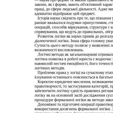
закони, як і форми, мають об'єктивний харак
праці, до сфери людської діяльності. Адже м
адекватно відображає цей предмет.
Історія науки свідчить про те, що пізнання
раніше вважалося подумки припустимим, ство
операцій, способів міркування, структури і 
спрямування, що ведуть до правильних, обг
Розвиток логіки як науки привів до розгалуж
діалектичної логіки. Інша сфера головну ув
Сутність цього методу полягає у виявленні 
визначеності висловлювань.
Логічні методи як загальнонаукові отримали
логічна помилка в роботі юриста є водночас
навмисній нестачі емоційності, його точнос
логічних методів.
Проблеми права у логіці на сучасному етапі
існування останнього пояснюється в багать
Коректне юридичне мислення, незважаючи на
правотворчості, то застосування категорій, 
забезпечити логічну єдність правових реглам
логіку як на основний засіб дослідження сусп
процедури формальної логіки як методи зако
Допоміжні та підготовчі операції правотворч
використання досягнень формальної логіки. 