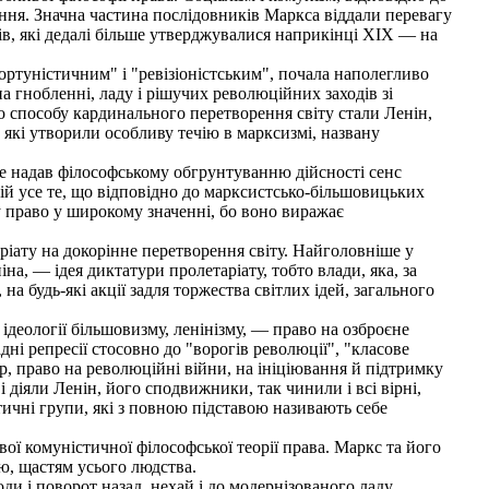
ня. Значна частина послідовників Маркса віддали перевагу
в, які дедалі більше утверджувалися наприкінці XIX — на
туністичним" і "ревізіоністським", почала наполегливо
 гнобленні, ладу і рішучих революційних заходів зі
 способу кардинального перетворення світу стали Ленін,
 які утворили особливу течію в марксизмі, названу
же надав філософському обгрунтуванню дійсності сенс
ицій усе те, що відповідно до марксистсько-більшовицьких
 право у широкому значенні, бо воно виражає
іату на докорінне перетворення світу. Найголовніше у
а, — ідея диктатури пролетаріату, тобто влади, яка, за
на будь-які акції задля торжества світлих ідей, загального
деології більшовизму, ленінізму, — право на озброєне
ні репресії стосовно до "ворогів революції", "класове
, право на революційні війни, на ініціювання й підтримку
і діяли Ленін, його сподвижники, так чинили і всі вірні,
ичні групи, які з повною підставою називають себе
ї комуністичної філософської теорії права. Маркс та його
ю, щастям усього людства.
и і поворот назад, нехай і до модернізованого ладу