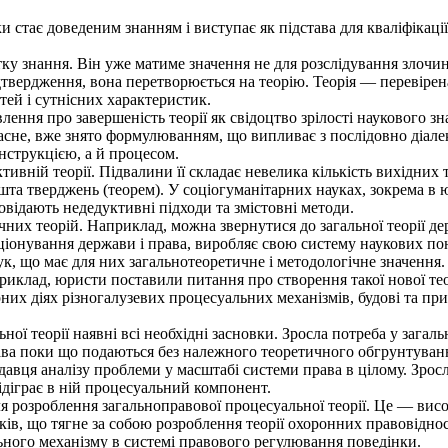
 стає доведеним знанням і виступає як підстава для кваліфікації
 знання. Він уже матиме значення не для розслідування злочин
твердження, вона перетворюється на теорію. Теорія — перевірена
тей і сутнісних характеристик.
лення про завершеність теорії як свідоцтво зрілості наукового з
асне, вже знято формулюванням, що випливає з послідовно діале
онструкцією, а й процесом.
вній теорії. Підвалини її складає невелика кількість вихідних 
решта тверджень (теорем). У соціогуманітарних науках, зокрема в
овідають недедуктивні підходи та змістовні методи.
х теорій. Наприклад, можна звернутися до загальної теорії держ
ціонування держави і права, виробляє свою систему наукових пон
, що має для них загальнотеоретичне і методологічне значення.
клад, юристи поставили питання про створення такої нової теорі
ірних діях різногалузевих процесуальних механізмів, будові та п
ї теорії наявні всі необхідні засновки. Зросла потреба у загал
ва поки що подаються без належного теоретичного обгрунтуванн
авця аналізу проблеми у масштабі системи права в цілому. Зросли
ідіграє в ній процесуальний компонент.
розроблення загальноправової процесуальної теорії. Це — високи
язків, що тягне за собою розроблення теорії охоронних правовід
ного механізму в системі правового регулювання поведінки.