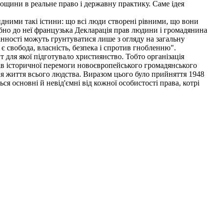
лощини в реальне право і державну практику. Саме ідея
дними такі істини: що всі люди створені рівними, що вони
дібно до неї французька Декларація прав людини і громадянина
інності можуть грунтуватися лише з огляду на загальну
 свобода, власність, безпека і спротив гнобленню".
 для якої підготувало християнство. Тобто організація
асів історичної перемоги новоєвропейського громадянського
ння життя всього людства. Виразом цього було прийняття 1948
 основні й невід'ємні від кожної особистості права, котрі