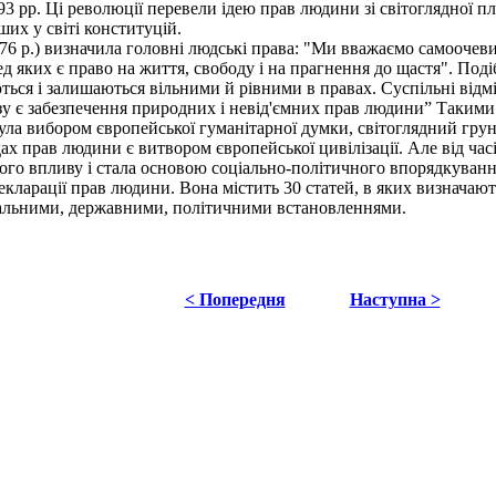
3 рр. Ці революції перевели ідею прав людини зі світоглядної п
их у світі конституцій.
 р.) визначила головні людські права: "Ми вважаємо самоочеви
ред яких є право на життя, свободу і на прагнення до щастя". По
ться і залишаються вільними й рівними в правах. Суспільні відм
у є забезпечення природних і невід'ємних прав людини” Такими є
ла вибором європейської гуманітарної думки, світоглядний грунт
дах прав людини є витвором європейської цивілізації. Але від ч
тнього впливу і стала основою соціально-політичного впорядкува
арації прав людини. Вона містить 30 статей, в яких визначаються
іальними, державними, політичними встановленнями.
< Попередня
Наступна >