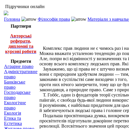
Підручники онлайн
Головна
Філософія права
Матеріали з навчаль
Партнери
Авторські
реферати,
дипломні та
Комплекс прав людини не є чимось раз і наза
курсові роботи
Можна вважати усталеною тенденцію до пошир
Але, попри всі відмінності у визначеннях т
Предмети
основу всього комплексу людських прав. Як
Аграрне право
Зауважимо, що ці права не є штучно визнач
Адміністративне
вони є природним здобутком людини — тим, 
право
законами в суспільстві саме виходячи з того
Банківське
проти них нічого заперечити, тому що це бу
право
законодавця, а природне право. Саме з прир
Господарське
Т. Гоббс, один із фундаторів теорії суспіль
право
паїигаїе, є свобода будь-якої людини викорис
Екологічне
її розумінням, є найбільш придатним для цьо
право
й забезпечуються людські права і головне се
Екологія
Подальша просвітницька думка, виокремлюючи
Етика та
просвітителів підготували докорінне перетво
Естетика
революції. Всесвітнього значення цей процес
Житлове право