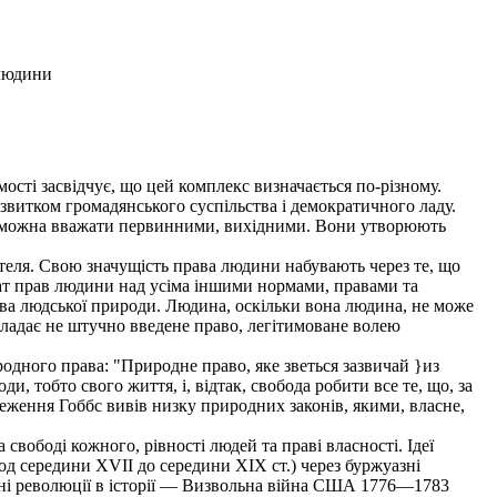
людини
ості засвідчує, що цей комплекс визначається по-різному.
витком громадянського суспільства і демократичного ладу.
о їх можна вважати первинними, вихідними. Вони утворюють
еля. Свою значущість права людини набувають через те, що
ат прав людини над усіма іншими нормами, правами та
рава людської природи. Людина, оскільки вона людина, не може
кладає не штучно введене право, легітимоване волею
родного права: "Природне право, яке зветься зазвичай }из
и, тобто свого життя, і, відтак, свобода робити все те, що, за
реження Гоббс вивів низку природних законів, якими, власне,
ободі кожного, рівності людей та праві власності. Ідеї
(од середини XVII до середини XIX ст.) через буржуазні
уазні революції в історії — Визвольна війна США 1776—1783