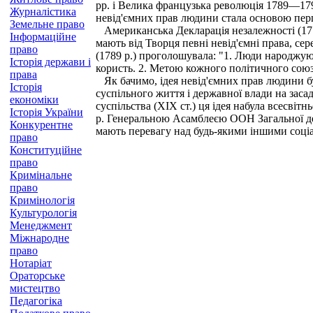
рр. і Велика французька революція 1789—179
Журналістика
невід'ємних прав людини стала основою перш
Земельне право
Американська Декларація незалежності (1776
Інформаційне
мають від Творця певні невід'ємні права, се
право
(1789 р.) проголошувала: "1. Люди народжую
Історія держави і
користь. 2. Метою кожного політичного союз
права
Як бачимо, ідея невід'ємних прав людини бу
Історія
суспільного життя і державної влади на заса
економіки
суспільства (XIX ст.) ця ідея набула всесві
Історія України
р. Генеральною Асамблеєю ООН Загальної декл
Конкурентне
мають перевагу над будь-якими іншими соц
право
Конституційне
право
Кримінальне
право
Кримінологія
Культурологія
Менеджмент
Міжнародне
право
Нотаріат
Ораторське
мистецтво
Педагогіка