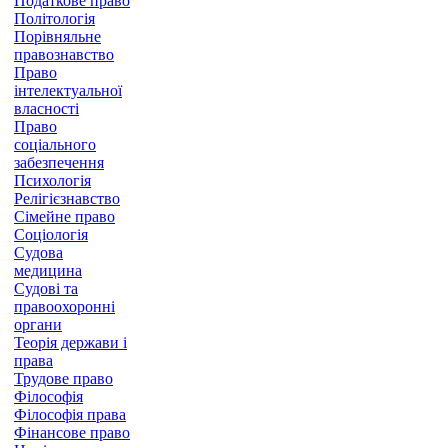
Податкове право
Політологія
Порівняльне
правознавство
Право
інтелектуальної
власності
Право
соціального
забезпечення
Психологія
Релігієзнавство
Сімейне право
Соціологія
Судова
медицина
Судові та
правоохоронні
органи
Теорія держави і
права
Трудове право
Філософія
Філософія права
Фінансове право