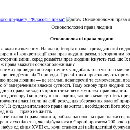
ного предмету "Філософія права"
Основоположні права 
Основоположні права людини
Основоположні права людини
вжди визначеним. Навпаки, історія права і громадянської свідом
ення І конкретизації кола прав людини разом, з історичним роз
а історичні зміни, серед розмаїття прав людини існують такі, щ
і ж права вважати основоположними?
еними відповідно до теоретичних уподобань того чи того мислит
що невід'ємне від її природи. Просвітники проголошують прим
, що права людини — це загальні незаперечні та самоочевидні п
ло б" запереченням власної сутності. Тому основу прав людини с
одного права виводять просвітники весь комплекс прав людини.
ного договору і концепту прав людини, так визначав сутність при
товувати власні сили на свій розсуд для збереження власної природ
го". Із фундаментального права на життя і необхідності його збе
ред них — право на життя.
 головні права людини, робила наголос на праві на життя, на св
рення суспільства, яке відбувалося в Європі протягом 200 років 
 набув од кінця XVIII ст., коли сталися дві найвидатніші бурж