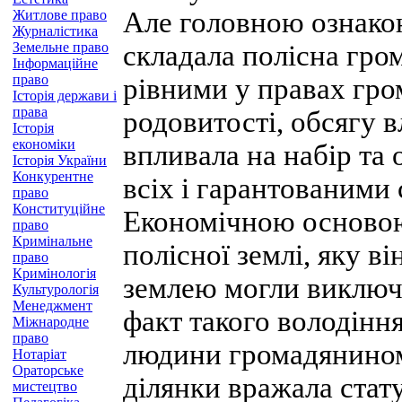
Але головною ознакою
Житлове право
Журналістика
Земельне право
складала полісна гро
Інформаційне
право
рівними у правах гром
Історія держави і
права
родовитості, обсягу в
Історія
економіки
впливала на набір та
Історія України
Конкурентне
всіх і гарантованими
право
Конституційне
Економічною основою
право
Кримінальне
полісної землі, яку в
право
Кримінологія
землею могли виключ
Культурологія
Менеджмент
факт такого володінн
Міжнародне
право
людини громадянином,
Нотаріат
Ораторське
ділянки вражала стату
мистецтво