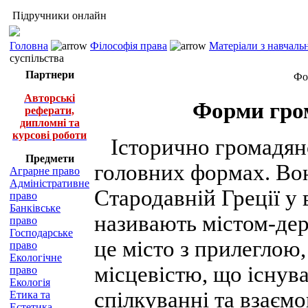
Підручники онлайн
Головна
Філософія права
Матеріали з навчаль
суспільства
Партнери
Фо
Авторські
Форми гром
реферати,
дипломні та
курсові роботи
Історично громадянсь
Предмети
головних формах. Вон
Аграрне право
Адміністративне
Стародавній Греції у 
право
Банківське
називають містом-де
право
Господарське
це місто з прилеглою
право
Екологічне
місцевістю, що існув
право
Екологія
спілкуванні та взаємо
Етика та
Естетика