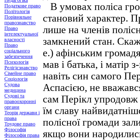
Педагогіка
В умовах поліса гро
Податкове право
Політологія
становий характер. 
Порівняльне
правознавство
лише на членів полісн
Право
інтелектуальної
замкнений стан. Скажі
власності
Право
е.) афінським громад
соціального
забезпечення
мав і батька, і матір
Психологія
Релігієзнавство
навіть син самого Пе
Сімейне право
Соціологія
Судова
Аспасією, не вважав
медицина
Судові та
сам Перікл упродовж 
правоохоронні
органи
їм славу найвидатніш
Теорія держави і
права
полісної громади зали
Трудове право
Філософія
якщо вони народились
Філософія права