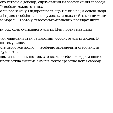
вного устрою є договір, спрямований на забезпечення свободи
ї свободи кожного з них.
льного закону і підкреслював, що тільки на цій основі люди
а і право необхідні лише в умовах, за яких цей закон не може
тво моралі". Тобто у філософсько-правових поглядах Фіхте
 усіх сфер суспільного життя. Цей проект мав деякі
влю; майновий стан і відносини; особисте життя людей. В
рішньому ринку.
ть цього контролю — всебічно забезпечити стабільність
духові законів.
ня, зазначивши, що той, хто вважав себе володарем інших,
 протилежна система вимірів, тобто "рабство всіх і свобода