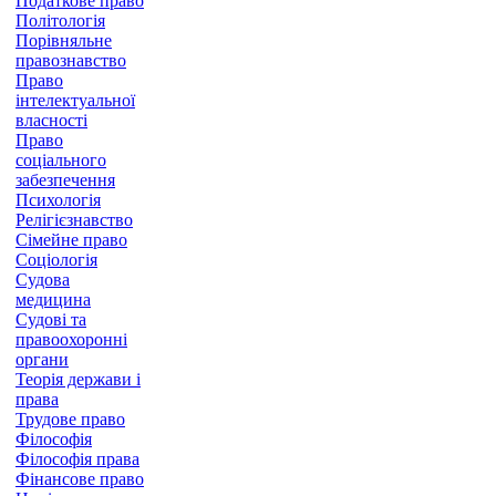
Податкове право
Політологія
Порівняльне
правознавство
Право
інтелектуальної
власності
Право
соціального
забезпечення
Психологія
Релігієзнавство
Сімейне право
Соціологія
Судова
медицина
Судові та
правоохоронні
органи
Теорія держави і
права
Трудове право
Філософія
Філософія права
Фінансове право