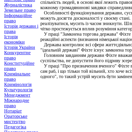
спільність людей, в основі якої лежить прав
Журналістика
кожному громадянинові завдяки справедливим
Земельне право
Особливості функціонування держави, суспіл
Інформаційне
можуть досягти досконалості у своєму стані.
право
реалізуватися, мусить із часом зникнути. Шл
Історія держави і
чітко простежується вплив розуміння категор
права
У праці "Замкнена торгова держава" Фіхте 
Історія
реакційні аспекти (визнання німецької націо
економіки
Держава контролює всі сфери життєдіяльност
Історія України
"ідеальній державі" Фіхте існує замкнена т
Конкурентне
Головним завданням держави Фіхте вважав з
право
суспільства, не допустити його підриву зсер
Конституційне
У праці "Про призначення вченого" Фіхте вк
право
сам раб, і що тільки той вільний, хто хоче в
Кримінальне
одного", то такий устрій мусить бути заміне
право
Кримінологія
Культурологія
Менеджмент
Міжнародне
право
Нотаріат
Ораторське
мистецтво
Педагогіка