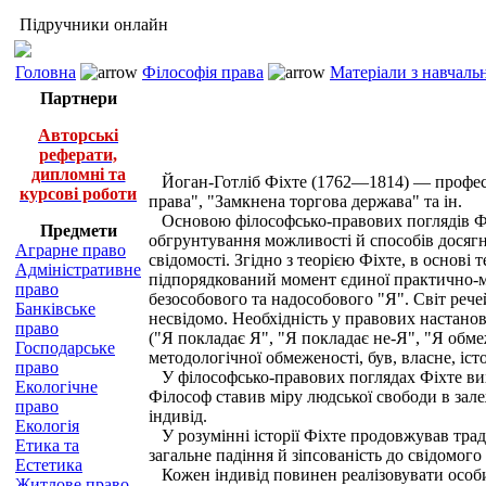
Підручники онлайн
Головна
Філософія права
Матеріали з навчаль
Партнери
Авторські
реферати,
дипломні та
Йоган-Готліб Фіхте (1762—1814) — професор
курсові роботи
права", "Замкнена торгова держава" та ін.
Основою філософсько-правових поглядів Фіхт
Предмети
обгрунтування можливості й способів досягн
Аграрне право
свідомості. Згідно з теорією Фіхте, в основ
Адміністративне
підпорядкований момент єдиної практично-мор
право
безособового та надособового "Я". Світ речей
Банківське
несвідомо. Необхідність у правових настано
право
("Я покладає Я", "Я покладає не-Я", "Я обмеж
Господарське
методологічної обмеженості, був, власне, і
право
У філософсько-правових поглядах Фіхте вихід
Екологічне
Філософ ставив міру людської свободи в залеж
право
індивід.
Екологія
У розумінні історії Фіхте продовжував тради
Етика та
загальне падіння й зіпсованість до свідомого
Естетика
Кожен індивід повинен реалізовувати особис
Житлове право