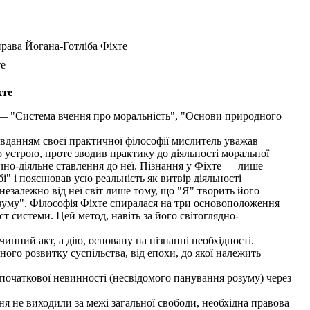
рава Йогана-Готліба Фіхте
те
хте
 — "Система вчення про моральність", "Основи природного
авданням своєї практичної філософії мислитель уважав
устрою, проте зводив практику до діяльності моральної
ично-діяльне ставлення до неї. Пізнання у Фіхте — лише
" і пояснював усю реальність як витвір діяльності
 незалежно від неї світ лише тому, що "Я" творить його
озуму". Філософія Фіхте спиралася на три основоположення
ст системи. Цей метод, навіть за його світоглядно-
.
нний акт, а дію, основану на пізнанні необхідності.
ного розвитку суспільства, від епохи, до якої належить
 початкової невинності (несвідомого панування розуму) через
я не виходили за межі загальної свободи, необхідна правова