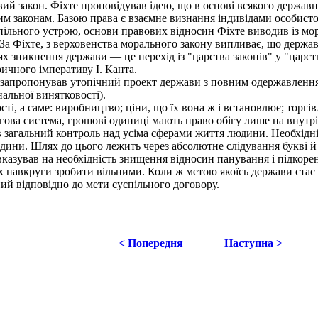
овий закон. Фіхте проповідував ідею, що в основі всякого держа
 законам. Базою права є взаємне визнання індивідами особисто
ьного устрою, основи правових відносин Фіхте виводив із мора
 За Фіхте, з верховенства морального закону випливає, що держав
ях зникнення держави — це перехід із "царства законів" у "царс
ичного імперативу І. Канта.
запропонував утопічний проект держави з повним одержавленням
нальної винятковості).
і, а саме: виробництво; ціни, що їх вона ж і встановлює; торгі
оргова система, грошові одиниці мають право обігу лише на внут
агальний контроль над усіма сферами життя людини. Необхідніс
едини. Шлях до цього лежить через абсолютне слідування букві й 
азував на необхідність знищення відносин панування і підкорен
сіх навкруги зробити вільними. Коли ж метою якоїсь держави стає
ний відповідно до мети суспільного договору.
< Попередня
Наступна >