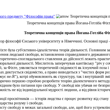
ного предмету "Філософія права"
Теоретична концепція п
Теоретична концепція права Йогана-Готліба Фіх
Теоретична концепція права Йогана-Готліба Фі
 філософії Єнського університету в Німеччині. Основні праці
е була суб'єктивно-ідеалістична теорія діяльності. Головним з
ення людської свободи, встановлення справедливого державного 
і теоретично-споглядального ставлення до дійсності лежить практ
альної діяльності. Мислитель заперечував кантівську "річ у собі
, за Фіхте, уявляється теоретичній свідомості як існуючий поза і
вах диктується свідомістю, а право виводиться з "чистих форм р
ує не-Я"), котрі обумовлюють як структуру, так і внутрішній змі
сторично першою спробою розробити теорію діалектичного методу
ним було питання про свободу. У свободі він убачав не безпричи
ність не від індивідуальної мудрості людини, а від рівня історич
ції просвітників — історія людства є процес розвитку від стану
 царства розуму і свободи.
ту свободу в межах загальної свободи, але, щоб його устремлінн