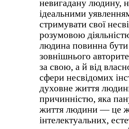
невигадану людину, не
ідеальними уявлення
стримувати свої несв
розумовою діяльніст
людина повинна бути
зовнішнього авторитет
за свою, а й від власн
сфери несвідомих інст
духовне життя людин
причинністю, яка пан
життя людини — це жи
інтелектуальних, ест