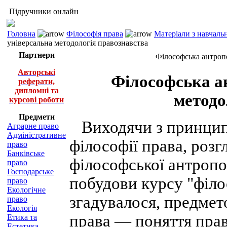
Підручники онлайн
Головна
Філософія права
Матеріали з навчаль
універсальна методологія правознавства
Партнери
Філософська антропо
Авторські
Філософська а
реферати,
дипломні та
методо
курсові роботи
Предмети
Виходячи з принцип
Аграрне право
Адміністративне
філософії права, роз
право
Банківське
філософської антропо
право
Господарське
побудови курсу "філо
право
Екологічне
згадувалося, предмето
право
Екологія
права — поняття прав
Етика та
Естетика