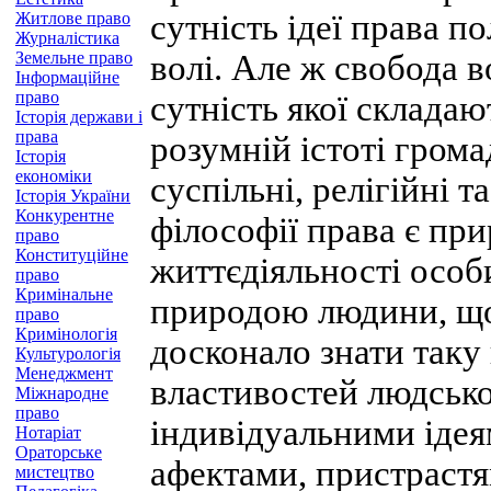
сутність ідеї права п
Житлове право
Журналістика
Земельне право
волі. Але ж свобода 
Інформаційне
право
сутність якої складаю
Історія держави і
права
розумній істоті грома
Історія
економіки
суспільні, релігійні 
Історія України
Конкурентне
філософії права є пр
право
Конституційне
життєдіяльності особ
право
Кримінальне
природою людини, що
право
Кримінологія
досконало знати таку
Культурологія
Менеджмент
властивостей людсько
Міжнародне
право
індивідуальними ідея
Нотаріат
Ораторське
афектами, пристрастя
мистецтво