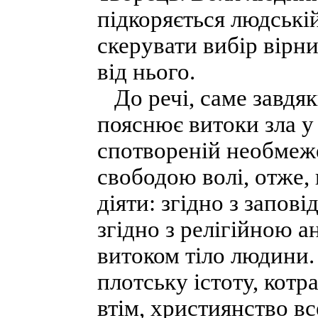
підкоряється людські
скерувати вибір вірн
від нього.
До речі, саме завдяк
пояснює витоки зла у 
спотвореній необмеже
свободою волі, отже, 
діяти: згідно з запов
згідно з релігійною а
витоком тіло людини.
плотську істоту, котр
втім, християнство в