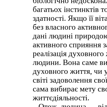
біологічно недоскона
багатьох інстинктів т
здатності. Якщо її ві
без власного активног
дані людині природою
активного сприяння 
реалізація духовного
людини. Вона саме ви
духовного життя, чи 
світі задоволення св
сама вибирає мету св
життєдіяльності.
Отож, людина — вільн