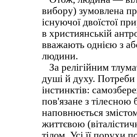
вибору) зумовлена п
існуючої двоїстої пр
в християнській антр
вважають однією з а
людини.
За релігійним тлумач
душі й духу. Потреби 
інстинктів: самозбер
пов'язане з тілесною
наповнюється змістом
життєвою (віталісти
тілом. Усі її порухи 