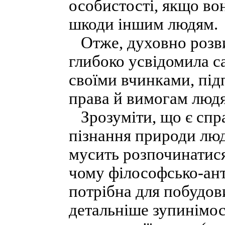
особистості, якщо во
шкоди іншим людям.
Отже, духовно розви
глибоко усвідомила с
своїми вчинками, під
права й вимогам людя
Зрозуміти, що є спр
пізнання природи люд
мусить розпочинатися
чому філософсько-ант
потрібна для побудови
детальніше зупинімося