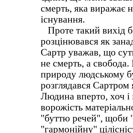
смерть, яка виражає 
існування.
Проте такий вихід б
розцінювався як зана
Сартр уважав, що сут
не смерть, а свобода.
природу людському бу
розглядався Сартром 
Людина вперто, хоч і
ворожість матеріальн
"буттю речей", щоби "
"гармонійну" цілісніс