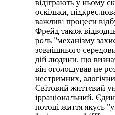
відіграють у ньому ск
оскільки, підкреслюв
важливі процеси відбу
Фрейд також відводив
роль "механізму захи
зовнішнього середов
дій людини, що визнач
він оголошував не ро
нестримних, алогічни
Світовий життєвий у
ірраціональний. Єдин
потоці життя якусь 