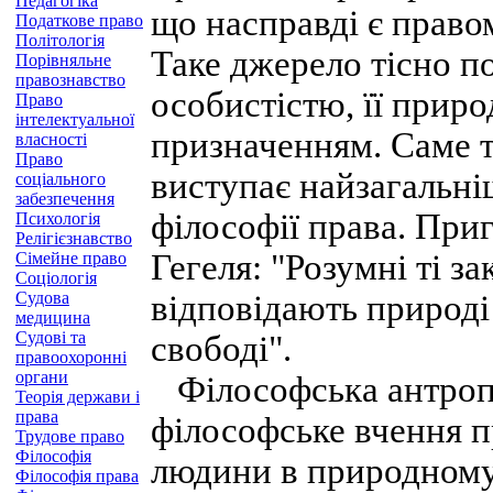
Педагогіка
що насправді є правом
Податкове право
Політологія
Таке джерело тісно п
Порівняльне
правознавство
особистістю, її прир
Право
інтелектуальної
призначенням. Саме т
власності
Право
виступає найзагальн
соціального
забезпечення
філософії права. При
Психологія
Релігієзнавство
Гегеля: "Розумні ті за
Сімейне право
Соціологія
Судова
відповідають природ
медицина
Судові та
свободі".
правоохоронні
органи
Філософська антропо
Теорія держави і
права
філософське вчення п
Трудове право
Філософія
людини в природному 
Філософія права