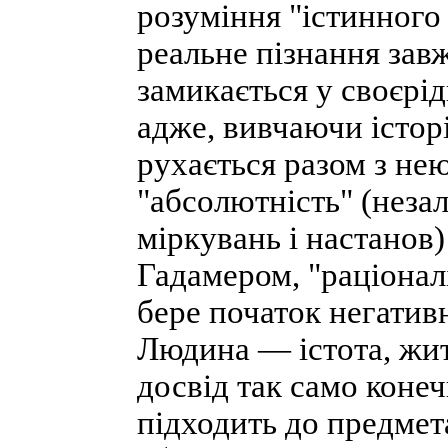
розуміння "істинного 
реальне пізнання зав
замикається у своєрі
адже, вивчаючи істор
рухається разом з нею 
"абсолютність" (неза
міркувань і настанов)
Гадамером, "раціонал
бере початок негатив
Людина — істота, житт
досвід так само коне
підходить до предмет