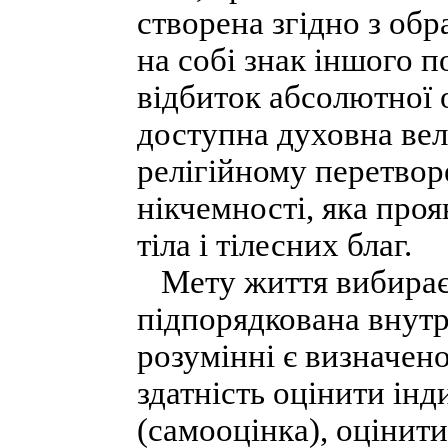
створена згідно з об
на собі знак іншого п
відбиток абсолютної 
доступна духовна вел
релігійному перетворе
нікчемності, яка проя
тіла і тілесних благ.
Мету життя вибирає 
підпорядкована внутр
розумінні є визначен
здатність оцінити ін
(самооцінка), оцінити 