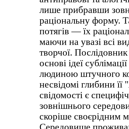
лише прибравши зовн
раціональну форму. Т
потягів — їх раціона
маючи на увазі всі ви
творчої. Послідовник
основі ідеї сублімац
людиною штучного ко
несвідомі глибини її 
свідомості є специфі
зовнішнього середови
скоріше своєрідним м
Середовище проживан