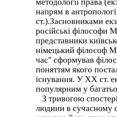
методології права (е
напрям в антропологі
ст.).Засновниками ек
російські філософи М
представники київськ
німецький філософ М. 
час" сформував філос
поняттям якого поста
існування. У XX ст. е
популярним у багатьох
З тривогою спостері
людини в сучасному с