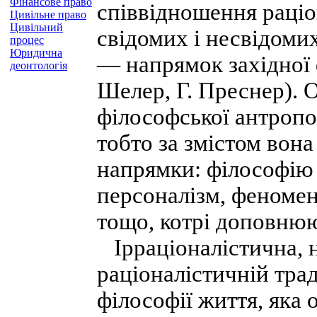
Фінансове право
співвідношення раціо
Цивільне право
Цивільний
свідомих і несвідоми
процес
Юридична
— напрямок західної 
деонтологія
Шелер, Г. Преснер). 
філософської антропол
тобто за змістом вона
напрямки: філософію 
персоналізм, феномен
тощо, котрі доповнюю
Ірраціоналістична, н
раціоналістичній трад
філософії життя, яка 