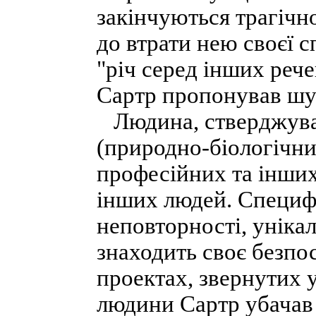
закінчуються трагічн
до втрати нею своєї с
"річ серед інших рече
Сартр пропонував шука
Людина, стверджував
(природно-біологічни
професійних та інших
інших людей. Специфі
неповторності, уніка
знаходить своє безпос
проектах, звернутих 
людини Сартр убачав у