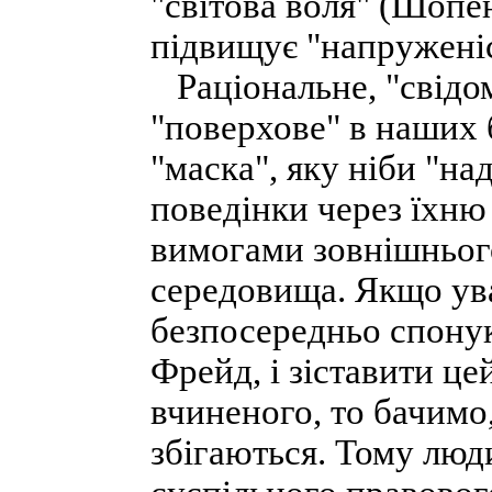
"світова воля" (Шопен
підвищує "напруженіс
Раціональне, "свідо
"поверхове" в наших 
"маска", яку ніби "н
поведінки через їхню
вимогами зовнішнього
середовища. Якщо ува
безпосередньо спонук
Фрейд, і зіставити ц
вчиненого, то бачимо
збігаються. Тому люд