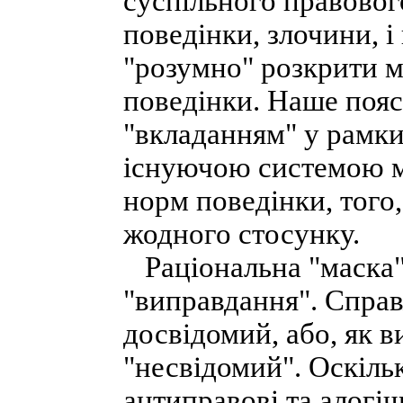
суспільного правовог
поведінки, злочини, 
"розумно" розкрити м
поведінки. Наше пояс
"вкладанням" у рамки
існуючою системою мо
норм поведінки, того
жодного стосунку.
Раціональна "маска"
"виправдання". Справ
досвідомий, або, як 
"несвідомий". Оскіль
антиправові та алогіч