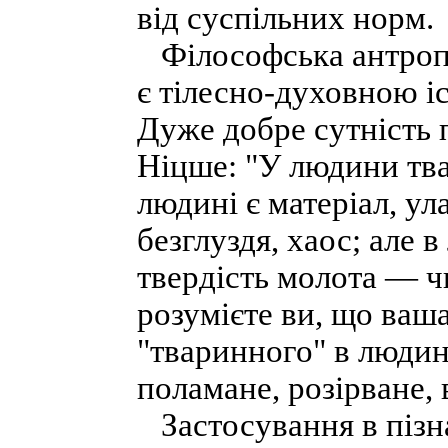
від суспільних норм.
Філософська антропо
є тілесно-духовною іс
Дуже добре сутність 
Ніцше: "У людини твар
людині є матеріал, ул
безглуздя, хаос; але в
твердість молота — чи
розумієте ви, що ваша
"тваринного" в людин
поламане, розірване,
Застосування в пізна