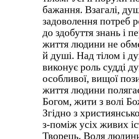
бажання. Взагалі, ду
задоволення потреб ро
до здобуття знань і п
життя людини не обме
й душі. Над тілом і д
виконує роль судді ду
особливої, вищої пози
життя людини полягає 
Богом, жити з волі Бо
Згідно з християнсь
з-поміж усіх живих іс
Творець. Воля людини