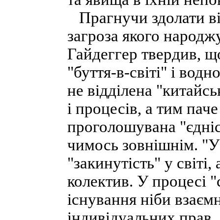
Прагнучи здолати від
загроза якого народж
Гайдеггер твердив, щ
"буття-в-світі" і вод
не відділена "китайс
і процесів, а тим пач
проголошувана "єдніс
чимось зовнішнім. "У-
"закинутість" у світі
колектив. У процесі "
існування ніби взаємн
індивідуальних прав,