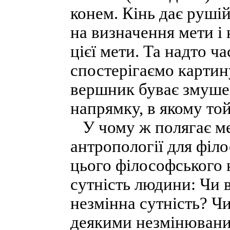
конем. Кінь дає руші
на визначення мети і
цієї мети. Та надто ч
спостерігаємо картину
вершник буває змуше
напрямку, в якому той
У чому ж полягає ме
антропології для філ
цього філософського
сутність людини: Чи в
незмінна сутність? Чи
деякими незмінювани