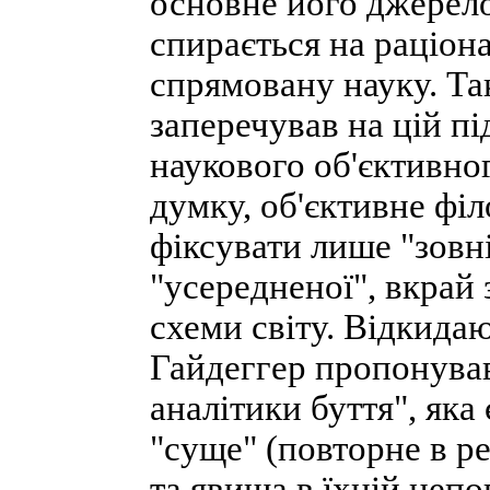
основне його джерело 
спирається на раціон
спрямовану науку. Та
заперечував на цій пі
наукового об'єктивног
думку, об'єктивне фі
фіксувати лише "зовні
"усередненої", вкрай 
схеми світу. Відкидаю
Гайдеггер пропонував
аналітики буття", яка
"суще" (повторне в ре
та явища в їхній непо