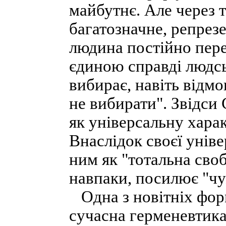
майбутнє. Але через 
багатозначне, репре
людина постійно переб
єдиною справді людс
вибирає, навіть відмо
не вибирати". Звідси
як універсальну хара
Внаслідок своєї унів
ним як "тотальна своб
навпаки, посилює "чу
Одна з новітніх фор
сучасна герменевтика