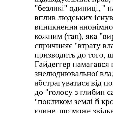
"безликі" одиниці, "
вплив людських існув
виникнення анонімної
кожним (тап), яка "ви
спричиняє "втрату вл
призводить до того, 
Гайдеггер намагався в
знелюднювальної влад
абстрагуватися від п
до "голосу з глибин с
"покликом землі й кро
єдине, що може звільн