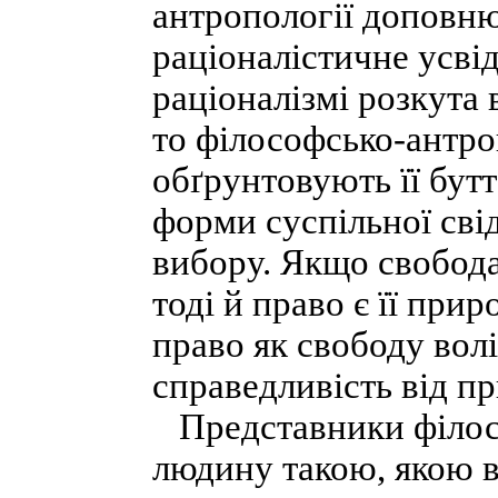
антропології доповню
раціоналістичне усві
раціоналізмі розкута
то філософсько-антро
обґрунтовують її бутт
форми суспільної свід
вибору. Якщо свобод
тоді й право є її пр
право як свободу вол
справедливість від п
Представники філосо
людину такою, якою во