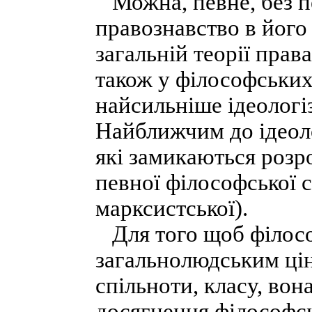
Можна, певне, без п
правознавство в його
загальній теорії права
також у філософських
найсильніше ідеологі
Найближчим до ідеолог
які замикаються розр
певної філософської с
марксистської).
Для того щоб філософ
загальнолюдським цін
спільноти, класу, во
досягнення філософсь