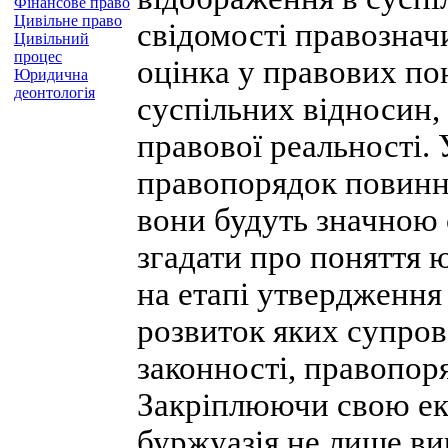
Фінансове право
Цивільне право
свідомості правознач
Цивільний
процес
оцінка у правових по
Юридична
деонтологія
суспільних відносин, 
правової реальності.
правопорядок повинні
вони будуть значною 
згадати про поняття 
на етапі утвердження
розвиток яких супров
законності, правопоря
Закріплюючи свою еко
буржуазія не лише ви