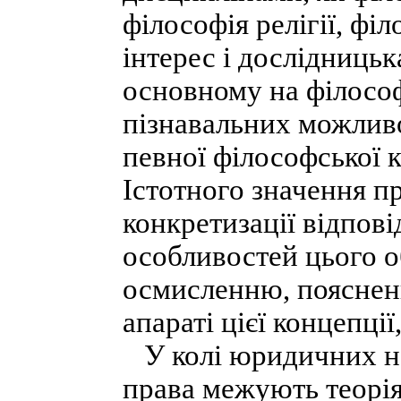
філософія релігії, фі
інтерес і дослідницьк
основному на філософ
пізнавальних можливо
певної філософської к
Істотного значення п
конкретизації відпові
особливостей цього об
осмисленню, пояснен
апараті цієї концепції,
У колі юридичних на
права межують теорія