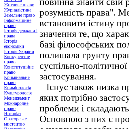
повинна знайти свій 
Житлове право
розумність права". Ме
Журналістика
Земельне право
Інформаційне
встановити істину пр
право
Історія держави і
значення те, що харак
права
Історія
базі філософських по
економіки
Історія України
полишала грунту прав
Конкурентне
право
суспільно-політичної
Конституційне
право
застосування.
Кримінальне
право
Існує також низка п
Кримінологія
Культурологія
яких потрібно застосу
Менеджмент
Міжнародне
проблеми і складають
право
Нотаріат
Основною з них є про
Ораторське
мистецтво