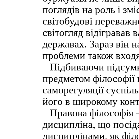
поглядів на роль і зм
світобудові переваж
світогляд відігравав
державах. Зараз він н
проблеми також входя
Підбиваючи підсумки
предметом філософії 
саморегуляції суспіл
його в широкому конт
Правова філософія 
дисципліна, що посіда
дисциплінами, як філ