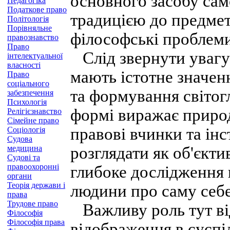
основного засобу само
Педагогіка
Податкове право
традицією до предмет
Політологія
Порівняльне
філософські проблем
правознавство
Право
Слід звернути увагу 
інтелектуальної
власності
мають істотне значен
Право
соціального
та формування світог
забезпечення
Психологія
формі виражає природ
Релігієзнавство
Сімейне право
правові вчинки та ін
Соціологія
Судова
медицина
розглядати як об'єкт
Судові та
правоохоронні
глибоке дослідження
органи
Теорія держави і
людини про саму себе
права
Трудове право
Важливу роль тут від
Філософія
Філософія права
відображення в суспіл