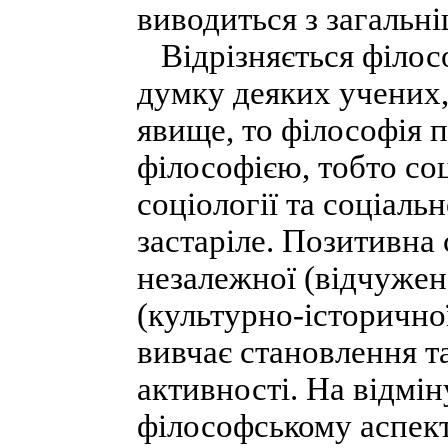
виводиться з загальні
Відрізняється філософ
думку деяких учених,
явище, то філософія п
філософією, тобто со
соціології та соціаль
застаріле. Позитивна 
незалежної (відчужен
(культурно-історичної
вивчає становлення та
активності. На відмін
філософському аспекті