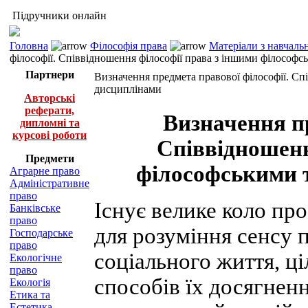
Підручники онлайн
Головна
Філософія права
Матеріали з навчаль
філософії. Співвідношення філософії права з іншими філосо
Партнери
Визначення предмета правової філософії. С
дисциплінами
Авторські
реферати,
Визначення пр
дипломні та
курсові роботи
Співвідношенн
Предмети
філософськими 
Аграрне право
Адміністративне
право
Існує велике коло пр
Банківське
право
для розуміння сенсу 
Господарське
право
соціального життя, ці
Екологічне
право
способів їх досягненн
Екологія
Етика та
Естетика