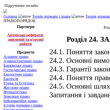
Підручники онлайн
Головна
Теорія держави і права
Теорія держави
ПРАВОПОРЯДОК
Партнери
Роз
Авторські реферати,
Розділ 24.
дипломні та курсові
роботи
24.1. Поняття зако
Предмети
Аграрне право
24.2. Основні вимо
Адміністративне право
Банківське право
24.3. Гарантії зако
Господарське право
Екологічне право
24.4. Поняття пра
Екологія
Етика та Естетика
24.5. Основні шлях
Житлове право
Журналістика
Запитання і завда
Земельне право
Інформаційне право
Історія держави і права
Історія економіки