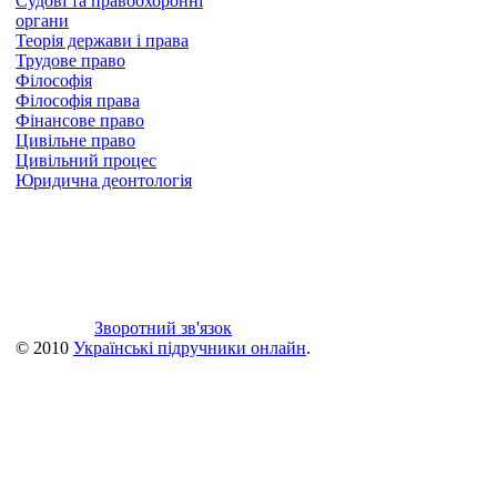
Судові та правоохоронні
органи
Теорія держави і права
Трудове право
Філософія
Філософія права
Фінансове право
Цивільне право
Цивільний процес
Юридична деонтологія
Зворотний зв'язок
© 2010
Українські підручники онлайн
.