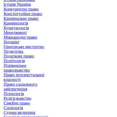
Історія України
Конкурентне право
Конституційне право
Кримінальне право
Кримінологія
Культурологія
Менеджмент
Міжнародне право
Нотаріат
Ораторське мистецтво
Педагогіка
Податкове право
Політологія
Порівняльне
правознавство
Право інтелектуальної
власності
Право соціального
забезпечення
Психологія
Релігієзнавство
Сімейне право
Соціологія
Судова медицина