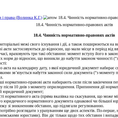
 і права (Волинка К.Г.)
18.4. Чинність нормативно-право
18.4. Чинність нормативно-правових актів
18.4. Чинність нормативно-правових актів
торіальні межі свого існування і дії, а також поширюються на ви
акти застосовуються до відносин, що мали місце в період від вв
асі, враховують три такі обставини: момент вступу його в закон
норм до відносин, що виникли до набуття законом чинності (“зв
сті:
го акта на календарну дату, з якої юридичний документ набирає с
з якими зв’язується набуття законної сили документа (“з моменту 
л.
 нормативно-правові акти набирають сили після закінчення певн
у після 10 днів з моменту оприлюднення. Припинення дії нормати
ий юридичний документ;
 нормативного акта (пряма вказівка на скасування, що може міс
юридичного нормативного документа однакової чи більшої юрид
язку зі зникненням обставин, що підлягали регулюванню.
отрібно розглядати з урахуванням ще двох аспектів. По-перше, 
мськими юристами). Він діє тільки щодо тих обставин і випадкі