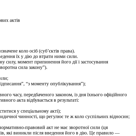
вих актів
значене коло осіб (суб’єктів права).
едення їх у дію до втрати ними сили.
ну силу, момент припинення його дії і застосування
оротна сила закону”).
или;
підписання”, “з моменту опублікування”);
ого часу, передбаченого законом, із дня їхнього офіційного
вного акта відбувається в результаті:
титися у спеціальному акті);
ичної чинності, що регулює те ж коло суспільних відносин;
нормативно-правовий акт не має зворотної сили (ця
в, які виникли після введення його в дію. Це правило —