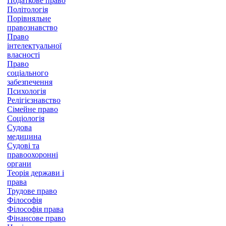
Податкове право
Політологія
Порівняльне
правознавство
Право
інтелектуальної
власності
Право
соціального
забезпечення
Психологія
Релігієзнавство
Сімейне право
Соціологія
Судова
медицина
Судові та
правоохоронні
органи
Теорія держави і
права
Трудове право
Філософія
Філософія права
Фінансове право