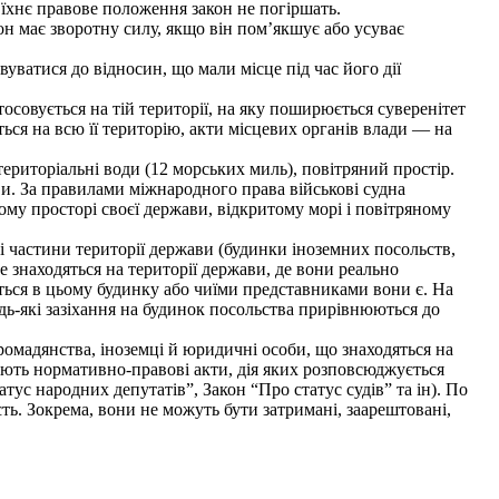
 їхнє правове положення закон не погіршать.
н має зворотну силу, якщо він пом’якшує або усуває
ватися до відносин, що мали місце під час його дії
совується на тій території, на яку поширюється суверенітет
ся на всю її територію, акти місцевих органів влади — на
ериторіальні води (12 морських миль), повітряний простір.
ви. За правилами міжнародного права військові судна
ному просторі своєї держави, відкритому морі і повітряному
і частини території держави (будинки іноземних посольств,
 знаходяться на території держави, де вони реально
иться в цьому будинку або чиїми представниками вони є. На
дь-які зазіхання на будинок посольства прирівнюються до
омадянства, іноземці й юридичні особи, що знаходяться на
нують нормативно-правові акти, дія яких розповсюджується
тус народних депутатів”, Закон “Про статус судів” та ін). По
. Зокрема, вони не можуть бути затримані, заарештовані,