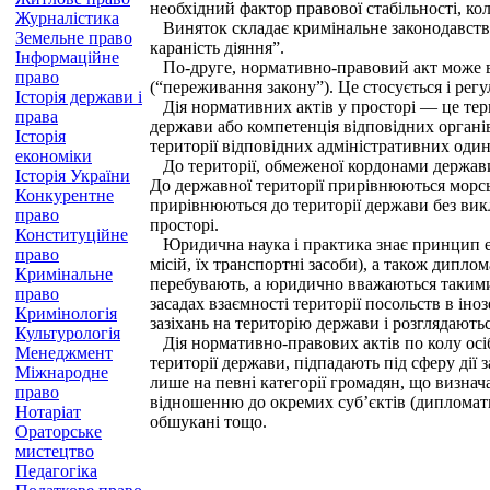
необхідний фактор правової стабільності, ко
Журналістика
Виняток складає кримінальне законодавство,
Земельне право
караність діяння”.
Інформаційне
По-друге, нормативно-правовий акт може втр
право
(“переживання закону”). Це стосується і ре
Історія держави і
Дія нормативних актів у просторі — це терит
права
держави або компетенція відповідних органі
Історія
території відповідних адміністративних оди
економіки
До території, обмеженої кордонами держави,
Історія України
До державної території прирівнюються морськ
Конкурентне
прирівнюються до території держави без викл
право
просторі.
Конституційне
Юридична наука і практика знає принцип екс
право
місій, їх транспортні засоби), а також дипл
Кримінальне
перебувають, а юридично вважаються такими,
право
засадах взаємності території посольств в ін
Кримінологія
зазіхань на територію держави і розглядают
Культурологія
Дія нормативно-правових актів по колу осіб
Менеджмент
території держави, підпадають під сферу дії
Міжнародне
лише на певні категорії громадян, що визнача
право
відношенню до окремих суб’єктів (дипломати
Нотаріат
обшукан
і тощо.
Ораторське
мистецтво
Педагогіка