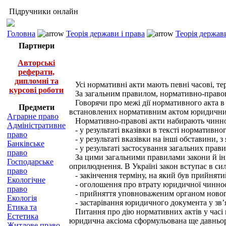
Підручники онлайн
Головна
Теорія держави і права
Теорія держави
Партнери
Авторські
реферати,
дипломні та
Усі нормативні акти мають певні часові, тери
курсові роботи
За загальним правилом, нормативно-правові 
Говорячи про межі дії нормативного акта в ч
Предмети
встановлених нормативним актом юридичних 
Аграрне право
Нормативно-правові акти набирають чинно
Адміністративне
- у результаті вказівки в тексті нормативно
право
- у результаті вказівки на інші обставини, 
Банківське
- у результаті застосування загальних прави
право
За цими загальними правилами закони й інші
Господарське
оприлюднення. В Україні закон вступає в сил
право
- закінчення терміну, на який був прийнят
Екологічне
- оголошення про втрату юридичної чинності
право
- прийняття уповноваженим органом нового 
Екологія
- застарівання юридичного документа у зв’
Етика та
Питання про дію нормативних актів у часі п
Естетика
юридична аксіома сформульована ще давньори
Житлове право