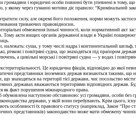
ли громадяни і юридичні особи повинні бути упевнені в тому, що
 у якому через гуманні мотиви діє правило: “Кримінальний зако
атити силу, але окремі його положення, норми можуть застосову
гулювання триваючих правовідносин.
оріальні обмеження їхньої чинності, коли нормативний акт засто
в. Тому акти вищих органів державної влади в Україні поширюють
ниць.
 належать: суша, у тому числі надра і континентальний шельф, т
і, річкові і повітряні судна, що знаходяться під прапором держа
ючень, а цивільні морські і повітряні судна — у водах і повітря
територіальності. Це юридична фікція, відповідно до якої певн
оматичні представники іноземних держав визнаються такими, що не
 що знаходяться на території тієї держави, чиє посольство міст
оземних державах вважаються територіями відповідних держав. Бу
ься як факт порушення міжнародного права.
 обумовлена наступною обставиною: усі громадяни, особи без гр
 законодавства держави, у якій вони перебувають. Крім цього, іс
ють особливості їх правового статусу (наприклад, Закон “Про ста
чних представників) законодавство може мати обмежену чинність