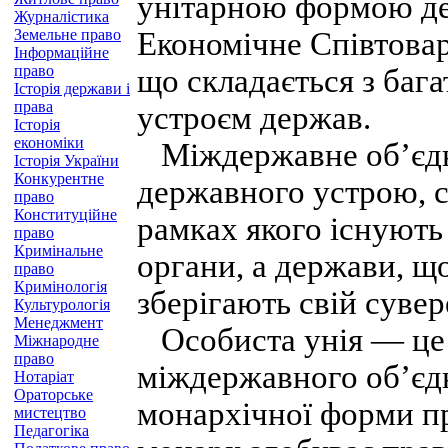
унітарною формою де
Журналістика
Земельне право
Економічне Співтова
Інформаційне
право
що складається з бага
Історія держави і
права
устроєм держав.
Історія
економіки
Міждержавне об’єдна
Історія України
Конкурентне
державного устрою, с
право
Конституційне
рамках якого існують
право
Кримінальне
органи, а держави, щ
право
Кримінологія
зберігають свій сувер
Культурологія
Менеджмент
Особиста унія — це
Міжнародне
право
міждержавного об’єдн
Нотаріат
Ораторське
монархічної форми пр
мистецтво
Педагогіка