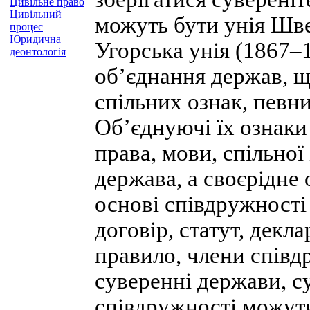
Цивільне право
Цивільний
можуть бути унія Швец
процес
Юридична
Угорська унія (1867–
деонтологія
об’єднання держав, 
спільних ознак, певн
Об’єднуючі їх ознаки
права, мови, спільної 
держава, а своєрідне
основі співдружност
договір, статут, декл
правило, члени співд
суверенні держави, с
співдружності можуть