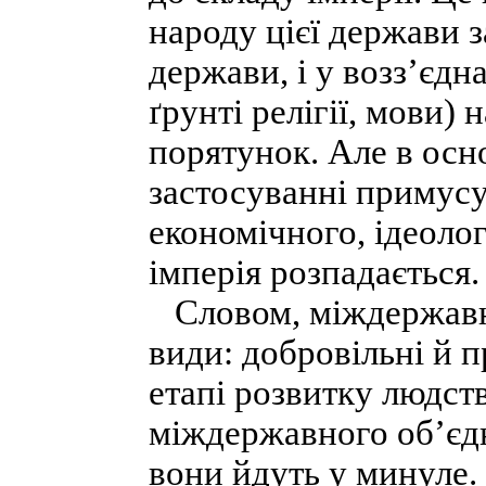
народу цієї держави 
держави, і у возз’єдн
ґрунті релігії, мови) 
порятунок. Але в осн
застосуванні примусу
економічного, ідеологі
імперія розпадається.
Словом, міждержавні
види: добровільні й 
етапі розвитку людст
міждержавного об’єдна
вони йдуть у минуле.