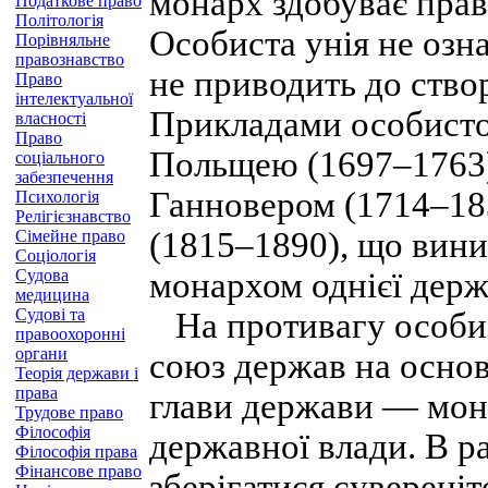
монарх здобуває прав
Податкове право
Політологія
Особиста унія не озн
Порівняльне
правознавство
не приводить до ство
Право
інтелектуальної
Прикладами особистої
власності
Право
Польщею (1697–1763),
соціального
забезпечення
Ганновером (1714–18
Психологія
Релігієзнавство
(1815–1890), що вини
Сімейне право
Соціологія
Судова
монархом однієї держ
медицина
Судові та
На противагу особис
правоохоронні
органи
союз держав на основ
Теорія держави і
права
глави держави — мона
Трудове право
Філософія
державної влади. В р
Філософія права
Фінансове право
зберігатися суверені