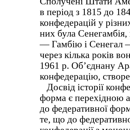
Сполучені Штати Амер
в період з 1815 до 18
конфедерацій у різних
них була Сенегамбія, 
— Гамбію і Сенегал 
через кілька років во
1961 р. Об’єднану А
конфедерацію, створе
Досвід історії конфе
форма є перехідною а
до федеративної фор
те, що до федеративн