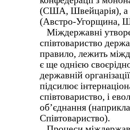
конфедерації з моно
(США, Швейцарія), а 
(Австро-Угорщина, Шве
Міждержавні утворен
співтовариство держав
правило, лежить міжд
є ще однією своєрід
державній організації
підсилює інтернаціон
співтовариство, і ев
об’єднання (наприкл
Співтовариство).
Процеси міждержавно