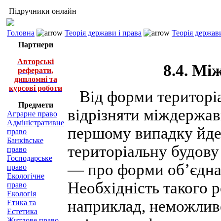
Підручники онлайн
Головна
Теорія держави і права
Теорія держави
Партнери
Авторські
8.4. Мі
реферати,
дипломні та
курсові роботи
Від форми територіа
Предмети
відрізняти міждержав
Аграрне право
Адміністративне
першому випадку йдет
право
Банківське
територіальну будову
право
Господарське
— про форми об’єднан
право
Екологічне
Необхідність такого 
право
Екологія
наприклад, неможливо
Етика та
Естетика
Житлове право