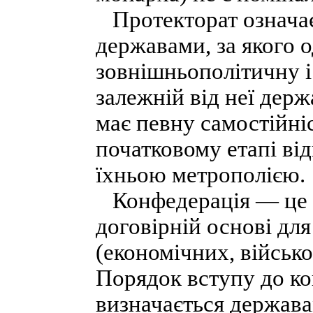
Протекторат означає
державами, за якого 
зовнішньополітичну і
залежній від неї держ
має певну самостійні
початковому етапі ві
їхньою метрополією.
Конфедерація — це 
договірній основі дл
(економічних, військо
Порядок вступу до кон
визначається державам