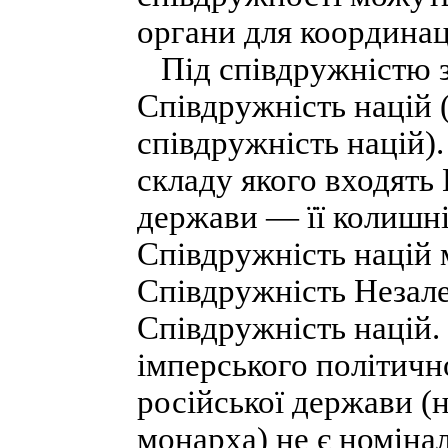
органи для координац
Під співдружністю з
Співдружність націй
співдружність націй)
складу якого входять 
держави — її колишні
Співдружність націй 
Співдружність Незал
Співдружність націй.
імперського політичн
російської держави (н
монарха) не є номін