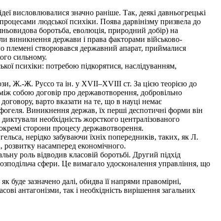
ідеї висловлювалися значно раніше. Так, деякі давньогрецькі
з процесами людської психіки. Поява дарвінізму призвела до
ішньовидова боротьба, еволюція, природний добір) на
вали виникнення держави і права факторами військово-
о племені створювався державний апарат, приймалися
кого сильному.
ької психіки: потребою підкорятися, наслідуванням,
зи, Ж.-Ж. Руссо та ін. у XVII–XVIII ст. За цією теорією до
між собою договір про державотворення, добровільно
оговору, варто вказати на те, що в науці немає
ттфогеля. Виникнення держав, їх перші деспотичні форми він
и диктували необхідність жорсткого централізованого
и, окремі сторони процесу державотворення.
гельса, нерідко забуваючи їхніх попередників, таких, як Л.
а, розвитку насамперед економічного.
льну роль відводив класовій боротьбі. Другий підхід
 розподільча сфери. Це вимагало удосконалення управління, що
к буде зазначено далі, обидва її напрями правомірні,
ові антагонізми, так і необхідність вирішення загальних