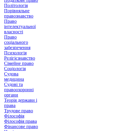
Податкове право
Політологія
Порівняльне
правознавство
Право
інтелектуальної
власності
Право
соціального
забезпечення
Психологія
Релігієзнавство
Сімейне право
Соціологія
Судова
медицина
Судові та
правоохоронні
органи
Теорія держави і
права
Трудове право
Філософія
Філософія права
Фінансове право