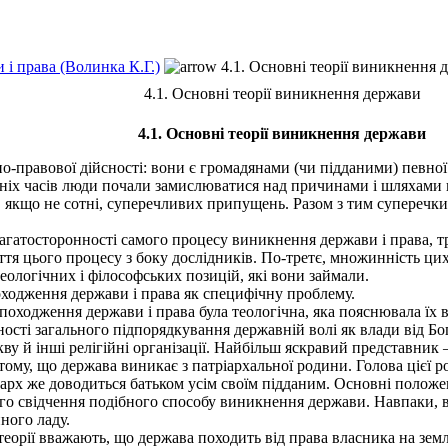
 і права (Волинка К.Г.)
4.1. Основні теорії виникнення 
4.1. Основні теорії виникнення держави
4.1. Основні теорії виникнення держави
правової дійсності: вони є громадянами (чи підданими) певної 
ніх часів люди почали замислюватися над причинами і шляхами
и, якщо не сотні, суперечливих припущень. Разом з тим суперечк
гатосторонності самого процесу виникнення держави і права, т
ття цього процесу з боку дослідників. По-третє, множинність ци
деологічних і філософських позицій, які вони займали.
ходження держави і права як специфічну проблему.
походження держави і права була теологічна, яка пояснювала їх
ності загального підпорядкування державній волі як влади від Бог
кву й інші релігійні організації. Найбільш яскравий представни
гає в тому, що держава виникає з патріархальної родини. Голова ці
рх же доводиться батьком усім своїм підданим. Основні положен
 свідчення подібного способу виникнення держави. Навпаки, вс
ного ладу.
еорії вважають, що держава походить від права власника на зем