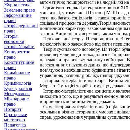
автоматично поширюється і на людей, які на
Журналістика
Органічна теорія. Ця теорія виникла в XIX с
Земельне право
мислителі, у тому числі Платон (IV–III ст. д
Інформаційне
того, що багато соціологів, а також юристів
право
соціальні процеси та державу.Теорія насильс
Історія держави і
політичного характеру: завоюванням одним
права
закони. Виникнення держави, таким чином, р
Історія
Психологічна теорія. Представники цієї тео
економіки
психологічною залежністю від еліти первісно
Історія України
Теорія суспільного договору. Ця теорія була 
Конкурентне
появи держави люди знаходилися в “природн
право
передаючи правителям частину своїх прав. Ві
Конституційне
переконливих наукових даних, що підтверджую
право
пов’язуює з необхідністю будівництва гігант
Кримінальне
управління, розподілу, обліку, підпорядкуван
право
Історико-матеріалістична теорія. Виникнення 
Кримінологія
Морган. Суть цієї теорії в тому, що держава
Культурологія
Історико-матеріалістична концепція включає 
Менеджмент
виходить з того, що в результаті економічно
Міжнародне
й приводить до виникнення держави.
право
Саме історико-матеріалістична (соціально-ек
Нотаріат
оскільки в різних історичних умовах вирішал
Ораторське
справ, удосконалення управління суспільство
мистецтво
Педагогіка