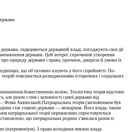
держави
держави, підкоряються державній владі, погоджують свої дії
 виникнення держави. Цей інтерес спричинив утворення
и про природу держави і права, причини, джерела й умови їх
руднощах, що об’єктивно існують у його сприйнятті. По-
х теорій пояснюється розходженнями історичних і соціальних
 виникнення божественною волею. Теологічна теорія відстоює
а, але разом з тим і залежності самої держави від
к — Фома Аквінський.Патріархальна теорія (засновником був
єї родини стає главою держави — монархом. Його влада, таким
ня патріархальної теорії переконливо спростовуються
тановлено, що патріархальна родина з’явилася разом із
лю (патримоніум). З права володіння землею влада