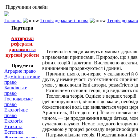
Підручники онлайн
Головна
Теорія держави і права
Теорія держави
Партнери
Авторські
реферати,
дипломні та
Тисячоліття люди живуть в умовах державно-
курсові роботи
з правовими приписами. Природно, що з дав
різних теорій і доктрин. Висловлено десятк
Предмети
виникнення продовжуються і донині.
Аграрне право
Причини цього, по-перше, у складності й ба
Адміністративне
друге, у неминучості суб’єктивного сприйня
право
умов, у яких жили їхні автори, розмаїтістю і
Банківське
Розглянемо основні теорії, що виділяють по
право
Теологічна теорія. Однією з перших теорій 
Господарське
ідеї непорушності, вічності держави, необхід
право
божественної волі, що виявляється через цер
Екологічне
Аристотель, III ст. до н. е.). Її зміст поля
право
чином, — це продовження влади батька, мона
Екологія
сучасною наукою. Немає жодного історичного
Етика та
державою у процесі розкладу первіснообщин
Естетика
Патримоніальна теорія. Представники цієї т
Житлове право