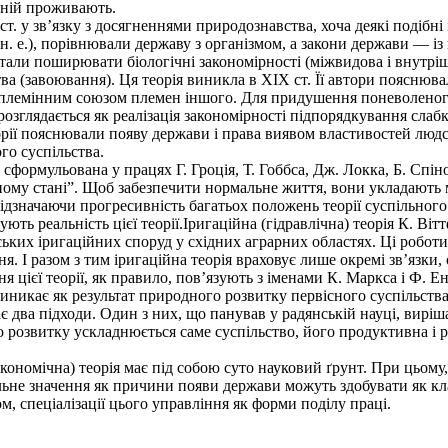
 ній проживають.
т. у зв’язку з досягненнями природознавства, хоча деякі подібні 
о н. е.), порівнювали державу з організмом, а закони держави — і
 стали поширювати біологічні закономірності (міжвидова і внутр
тва (завоювання). Ця теорія виникла в XIX ст. Її автори поясню
 племінним союзом племен іншого. Для придушення поневоленог
озглядається як реалізація закономірності підпорядкування слаб
рії пояснювали появу держави і права виявом властивостей людс
го суспільства.
сформульована у працях Г. Гроція, Т. Гоббса, Дж. Локка, Б. Спіно
ому стані”. Щоб забезпечити нормальне життя, вони укладають 
дзначаючи прогресивність багатьох положень теорії суспільного д
ть реальність цієї теорії.Іригаційна (гідравлічна) теорія К. Ві
ських іригаційних споруд у східних аграрних областях. Ці робот
ня. І разом з тим іригаційна теорія враховує лише окремі зв’язк
цієї теорії, як правило, пов’язують з іменами К. Маркса і Ф. Ен
 виникає як результат природного розвитку первісного суспільств
два підходи. Один з них, що панував у радянській науці, виріша
го розвитку ускладнюється саме суспільство, його продуктивна і
ономічна) теорія має під собою суто науковий ґрунт. При цьому, я
ьне значення як причини появи держави можуть здобувати як клас
м, спеціалізації цього управління як форми поділу праці.