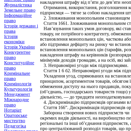
накладення штрафу від п’яти до дев’яти нео
Журналістика
Отримання, використання, розголошення коме
Земельне право
підприємця — тягне за собою накладення штр
Інформаційне
2. Зловживання монопольним становищем 
право
Стаття 1661. Зловживання монопольним с
Історія держави і
Нав’язування таких умов договору, які ставл
права
товару, не потрібного контрагенту, обмежен
Історія
встановлення монопольних цін, часткова або 
економіки
або підтримки дефіциту на ринку чи встанов
Історія України
встановлення монопольних цін (тарифів, роз
Конкурентне
накладення штрафу на керівників (розпорядн
право
мінімумів доходів громадян, а на осіб, які
Конституційне
3. Неправомірні угоди між підприємцями.
право
Стаття 1 6 б2. Неправомірні угоди між пі
Кримінальне
Укладення угод, спрямованих на встановленн
право
принципом, асортиментом товарів, обсягом їх
Кримінологія
обмеження доступу на нього продавців, поку
Культурологія
(об’єднань, господарських товариств тощо) у
Менеджмент
діяльністю, — до тридцяти неоподатковувани
Міжнародне
4. Дискримінацію підприємців органами вла
право
Стаття 166”. Дискримінація підприємців ор
Нотаріат
Заборона створення нових підприємств чи ін
Ораторське
окремих видів діяльності, на виробництво пе
мистецтво
регіональні та інші об’єднання підприємств,
Педагогіка
про централізований розподіл товарів, що п