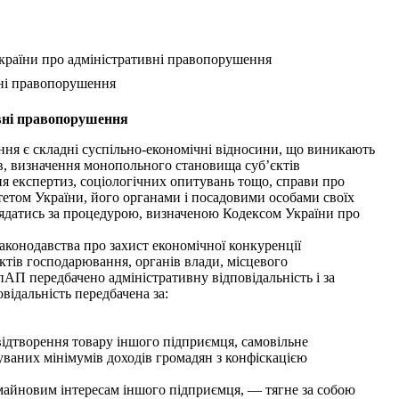
 України про адміністративні правопорушення
вні правопорушення
тивні правопорушення
ння є складні суспільно-економічні відносини, що виникають
ів, визначення монопольного становища суб’єктів
ня експертиз, соціологічних опитувань тощо, справи про
тетом України, його органами і посадовими особами своїх
лядатись за процедурою, визначеною Кодексом України про
аконодавства про захист економічної конкуренції
єктів господарювання, органів влади, місцевого
пАП передбачено адміністративну відповідальність і за
відальність передбачена за:
відтворення товару іншого підприємця, самовільне
ваних мінімумів доходів громадян з конфіскацією
майновим інтересам іншого підприємця, — тягне за собою