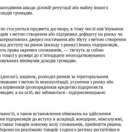
аподіяння шкоди діловій репутації або майну іншого
оходів громадян.
не стосуються предмета договору, в тому числі нав’язування
варів з метою створення або підтримки дефіциту на ринку чи
 альтернативних джерел постачання або збуту з метою створення
код доступу на ринок (виходу з ринку) інших підприємців,
ують права окремих споживачів, — тягнуть за собою
в тощо) у розмірі до п’ятнадцяти неоподатковуваних
ковуваних мінімумів доходів громадян.
доплат), націнок, розподіл ринків за територіальним
ознаками з метою їх монополізації, усунення з ринку або
 керівників (розпорядників кредитів) підприємств
мадян, а на осіб, які займаються - підприємницькою
льності, а також встановлення обмежень на здійснення
 підприємців до вступу в асоціації, концерни, міжгалузеві,
оставки товарів певному колу споживачів, прийняття рішень
орони на реалізацію товарів з одного регіону республіки в