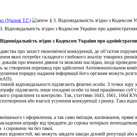
о (Удалов Т.Г.)
§ 3. Відповідальність згідно з Кодексом
 3. Відповідальність згідно з Кодексом України про адміністрати
. Відповідальність згідно з Кодексом України про адміністра
авства про захист економічної конкуренції, де об’єктом поруше
едення яких потребує складного глибокого аналізу товарних ринк
доказів про вчинені діяння та можливі наслідки, іноді проведен
ть за створення перешкод при здійсненні Антимонопольним комі
орушення порядку надання інформації його органам можуть розг
УпАП).
вній відповідальності підлягають фізичні особи. З точки зору з
 штрафу підлягають лише посадові особи та інші працівники суб’
ого управління та контролю. Так, статтями 1643, 1661, 1664 КУ
отворення або взагалі усунення конкуренції з ринку. Така відпо
ішнього і оформлення, а так само імітація, копіювання, пряме 
акладення штрафу від тридцяти до сорока чотирьох неоподаткову
 і сировини чи без такої.
 відомостей, які можуть завдати шкоди діловій репутації або 