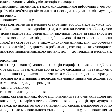
податковуваних мінімумів доходів громадян.
рційної таємниці, а також конфіденційної інформації з метою з
афу від дев’яти до вісімнадцяти неоподатковуваних мінімумів д
на ринку.
тановищем на ринку
ять контрагентів в нерівне становище, або додаткових умов, що 
ня або припинення виробництва, а також вилучення з обороту то
повна відмова від реалізації чи закупівлі товару за відсутності
лення монопольних цін, інші дії, спрямовані на створення переш
цінок) на свої товари, а також дискримінаційних цін, що обмеж
иків кредитів.) підприємств (об’єднань, господарських товарист
 займаються підприємницькою діяльністю, — до тридцяти неоподат
дприємцями
я (підтримання) монопольних цін (тарифів), знижок, надбавок (
 реалізації чи закупівель або за колом споживачів чи за іншими 
пців, інших підприємців — тягне за собою накладення штрафу на
 розмірі до п’ятнадцяти неоподатковуваних мінімумів доходів гро
х мінімумів доходів громадян.
ди і управління.
ганами влади і управління
ших організаційних форм підприємництва в будь-якій сфері дія
вних видів товарів з метою обмеження конкуренції, примушування
 а також до пріоритетного укладення договорів, першочергової п
ризводить до монопольного становища на ринку, встановлення заб