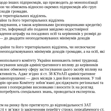
щодо інших підприємців, що призводить до монополізації
орон чи обмежень відносно окремих підприємців або груп
оходів громадян.
 територіальних відділень.
ни та його територіальних відділень
ядування, а також керівниками (розпорядниками кредитів)
стю, інформації або подання завідомо недостовірної
дення штрафу на посадових осіб та керівників у розмірі до
 — до двадцяти неоподатковуваних мінімумів доходів
раїни та його територіальних відділень, чи несвоєчасне
неоподатковуваних мінімумів доходів громадян, а на осіб, які
онопольного комітету України виникають певні труднощі.
осування заходів адміністративного впливу до керівників
мовлює обмежену сферу застосування цього засобу впливу на
ктивність. Адже згідно зі ст. 38 КУпАП адміністративне
равопорушенні — двох місяців з дня його виявлення. У той
орін органи Комітету зобов’язані досліджувати регіональні та
ання з попередніми висновками і вносити їх на розгляд
 потребують спеціальних знань, проводиться експертиза.
 на ринку було притягнуто до відповідальності ЗАТ
 у зв’язку із закінченням перебігу строку, передбаченого ст.