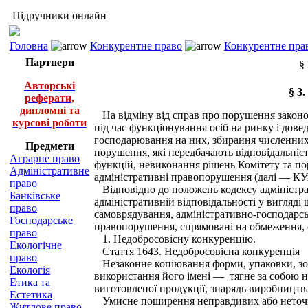
Підручники онлайн
Головна
Конкурентне право
Конкурентне прав
Партнери
§
Авторські
§ 3
реферати,
дипломні та
На відміну від справ про порушення законод
курсові роботи
під час функціонування осіб на ринку і дов
господарювання на них, збирання численних 
Предмети
порушення, які передбачають відповідальніс
Аграрне право
функцій, невиконання рішень Комітету та п
Адміністративне
адміністративні правопорушення (далі — К
право
Відповідно до положень кодексу адміністрати
Банківське
адміністративній відповідальності у вигляді
право
самоврядування, адміністративно-господарськ
Господарське
правопорушення, спрямовані на обмеження, сп
право
1. Недобросовісну конкуренцію.
Екологічне
Стаття 1643. Недобросовісна конкуренція
право
Незаконне копіювання форми, упаковки, зовн
Екологія
використання його імені — тягне за собою н
Етика та
виготовленої продукції, знарядь виробництва
Естетика
Умисне поширення неправдивих або неточних
Житлове право