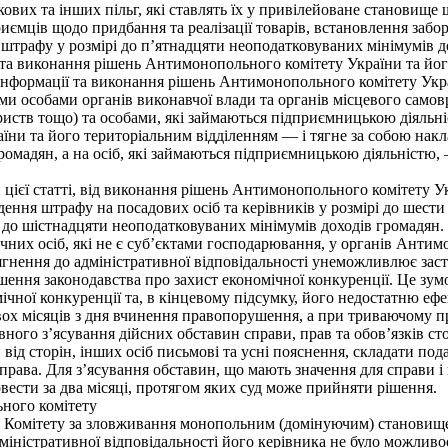
вих та інших пільг, які ставлять їх у привілейоване становище 
иємців щодо придбання та реалізації товарів, встановлення заб
штрафу у розмірі до п’ятнадцяти неоподатковуваних мінімумів д
а виконання рішень Антимонопольного комітету України та його
формації та виконання рішень Антимонопольного комітету Украї
 особами органів виконавчої влади та органів місцевого самовр
риств тощо) та особами, які займаються підприємницькою діяльні
ни та його територіальним відділенням — і тягне за собою накла
ромадян, а на осіб, які займаються підприємницькою діяльністю,
цієї статті, від виконання рішень Антимонопольного комітету Ук
ення штрафу на посадових осіб та керівників у розмірі до шести 
до шістнадцяти неоподатковуваних мінімумів доходів громадян.
них осіб, які не є суб’єктами господарювання, у органів Антим
гнення до адміністративної відповідальності унеможливлює заст
шення законодавства про захист економічної конкуренції. Це зу
чної конкуренції та, в кінцевому підсумку, його недостатню ефе
вох місяців з дня вчинення правопорушення, а при триваючому п
вного з’ясування дійсних обставин справи, прав та обов’язків ст
від сторін, інших осіб письмові та усні пояснення, складати под
справа. Для з’ясування обставин, що мають значення для справи і
вести за два місяці, протягом яких суд може прийняти рішення.
ного комітету
Комітету за зловживання монопольним (домінуючим) становищем
іністративної відповідальності його керівника не було можливості