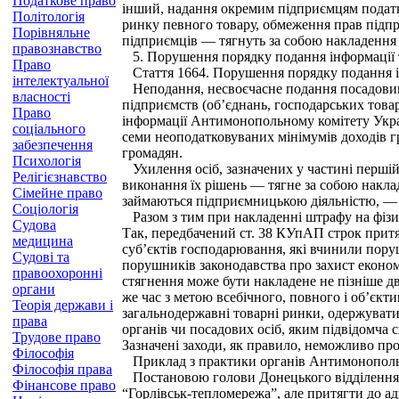
Податкове право
інший, надання окремим підприємцям податко
Політологія
ринку певного товару, обмеження прав підпр
Порівняльне
підприємців — тягнуть за собою накладення 
правознавство
5. Порушення порядку подання інформації т
Право
Стаття 1664. Порушення порядку подання ін
інтелектуальної
Неподання, несвоєчасне подання посадовими
власності
підприємств (об’єднань, господарських това
Право
інформації Антимонопольному комітету Украї
соціального
семи неоподатковуваних мінімумів доходів г
забезпечення
громадян.
Психологія
Ухилення осіб, зазначених у частині першій 
Релігієзнавство
виконання їх рішень — тягне за собою наклад
Сімейне право
займаються підприємницькою діяльністю, — 
Соціологія
Разом з тим при накладенні штрафу на фізич
Судова
Так, передбачений ст. 38 КУпАП строк притя
медицина
суб’єктів господарювання, які вчинили пору
Судові та
порушників законодавства про захист економі
правоохоронні
стягнення може бути накладене не пізніше д
органи
же час з метою всебічного, повного і об’єкти
Теорія держави і
загальнодержавні товарні ринки, одержувати 
права
органів чи посадових осіб, яким підвідомча 
Трудове право
Зазначені заходи, як правило, неможливо про
Філософія
Приклад з практики органів Антимонополь
Філософія права
Постановою голови Донецького відділення 
Фінансове право
“Горлівськ-тепломережа”, але притягти до адм