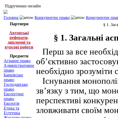
Підручники онлайн
Головна
Конкурентне право
Конкурентне прав
Партнери
§ 1. За
Авторські
§ 1. Загальні а
реферати,
дипломні та
курсові роботи
Перш за все необхід
Предмети
об’єктивно застосову
Аграрне право
Адміністративне
необхідно зрозуміти 
право
Банківське
Існування монополій
право
Господарське
зв’язку з тим, що мо
право
Екологічне
перспективі конкурен
право
Екологія
зловживати своїм мо
Етика та
Естетика
Житлове право