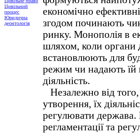
Цивільне право
Цивільний
економічно ефективні 
процес
Юридична
згодом починають чин
деонтологія
ринку. Монополія в е
шляхом, коли органи 
встановлюють для бу
режим чи надають їй 
діяльність.
Незалежно від того,
утворення, їх діяльні
регулювати держава. 
регламентації та рег