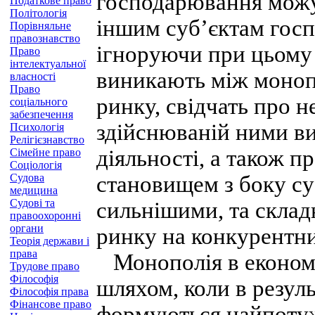
господарювання можут
Податкове право
Політологія
іншим суб’єктам госп
Порівняльне
правознавство
ігноруючи при цьому 
Право
інтелектуальної
виникають між моноп
власності
Право
ринку, свідчать про н
соціального
забезпечення
здійснюваній ними ви
Психологія
Релігієзнавство
діяльності, а також 
Сімейне право
Соціологія
Судова
становищем з боку су
медицина
Судові та
сильнішими, та складн
правоохоронні
органи
ринку на конкурентни
Теорія держави і
права
Монополія в економ
Трудове право
Філософія
шляхом, коли в резул
Філософія права
Фінансове право
формуються найпотуж