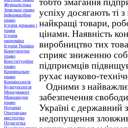
тобто змагання підпр
Журналістика
Земельне право
успіху досягають ті з
Інформаційне
право
найкращі товари, роб
Історія держави і
права
цінами. Наявність ко
Історія
економіки
виробництво тих това
Історія України
Конкурентне
сприяє зниженню собів
право
Конституційне
підприємців підвищув
право
Кримінальне
рухає науково-техніч
право
Кримінологія
Одними з найважлив
Культурологія
Менеджмент
забезпечення свободи
Міжнародне
право
Україні є державний з
Нотаріат
Ораторське
недопущення зловжи
мистецтво
Педагогіка