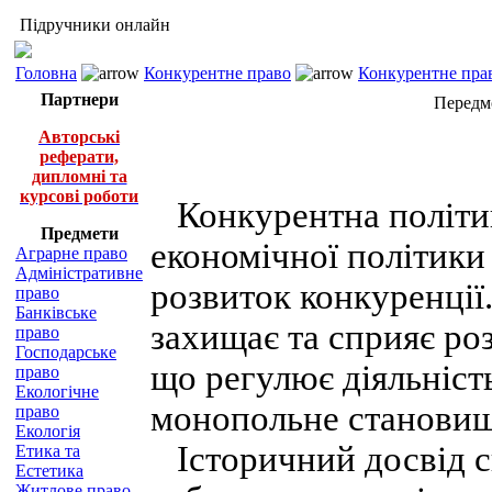
Підручники онлайн
Головна
Конкурентне право
Конкурентне прав
Партнери
Передмо
Авторські
реферати,
дипломні та
курсові роботи
Конкурентна політик
Предмети
економічної політики 
Аграрне право
Адміністративне
розвиток конкуренції.
право
Банківське
захищає та сприяє роз
право
Господарське
що регулює діяльність
право
Екологічне
монопольне становищ
право
Екологія
Історичний досвід св
Етика та
Естетика
Житлове право