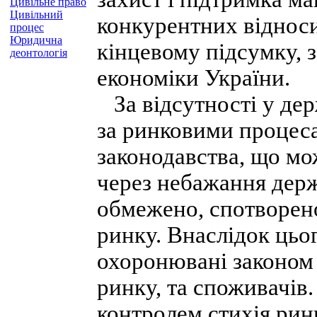
Цивільне право
Цивільний
конкурентних відноси
процес
Юридична
кінцевому підсумку, 
деонтологія
економіки України.
За відсутності у дер
за ринковими процеса
законодавства, що мо
через небажання держ
обмежено, спотворено
ринку. Внаслідок цьо
охоронювані законом 
ринку, та споживачів
контролем стихія рин