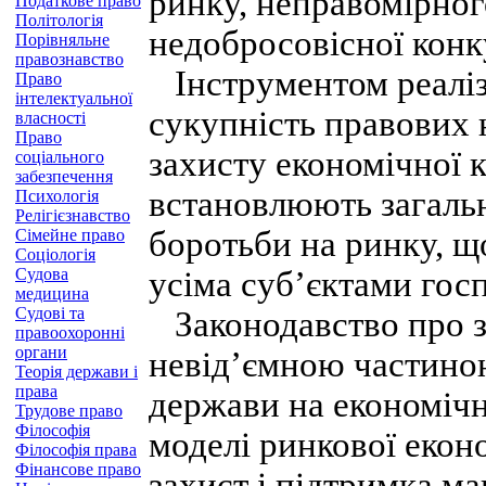
ринку, неправомірног
Податкове право
Політологія
недобросовісної конк
Порівняльне
правознавство
Інструментом реаліза
Право
інтелектуальної
сукупність правових 
власності
Право
захисту економічної к
соціального
забезпечення
встановлюють загальн
Психологія
Релігієзнавство
боротьби на ринку, щ
Сімейне право
Соціологія
Судова
усіма суб’єктами гос
медицина
Судові та
Законодавство про за
правоохоронні
органи
невід’ємною частиною
Теорія держави і
права
держави на економічн
Трудове право
Філософія
моделі ринкової екон
Філософія права
Фінансове право
захист і підтримка м