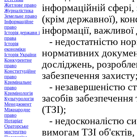
інформаційній сфері,
Житлове право
Журналістика
Земельне право
(крім державної), кон
Інформаційне
право
інформації, важливої 
Історія держави і
права
- недостатністю норм
Історія
економіки
нормативних докумен
Історія України
Конкурентне
досліджень, розробле
право
Конституційне
забезпечення захисту
право
Кримінальне
- незавершеністю ст
право
Кримінологія
засобів забезпечення 
Культурологія
Менеджмент
(ТЗІ);
Міжнародне
право
- недосконалістю сис
Нотаріат
Ораторське
вимогам ТЗІ об'єктів,
мистецтво