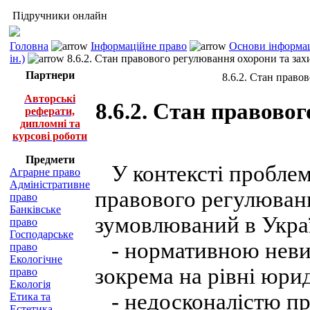
Підручники онлайн
Головна
Інформаційне право
Основи інформац
ін.)
8.6.2. Стан правового регулювання охорони та зах
Партнери
8.6.2. Стан право
Авторські
8.6.2. Стан правово
реферати,
дипломні та
курсові роботи
Предмети
У контексті проблема
Аграрне право
Адміністративне
правового регулюванн
право
Банківське
зумовлюваний в Укра
право
Господарське
- нормативною невиз
право
Екологічне
зокрема на рівні юри
право
Екологія
- недосконалістю пр
Етика та
Естетика