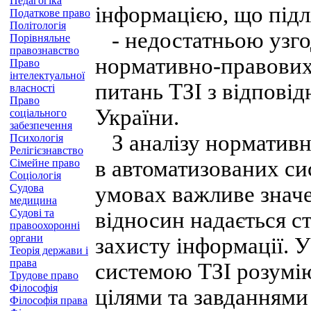
Педагогіка
інформацією, що підл
Податкове право
Політологія
- недостатньою узго
Порівняльне
правознавство
нормативно-правових 
Право
інтелектуальної
питань ТЗІ з відпов
власності
Право
України.
соціального
забезпечення
З аналізу нормативно
Психологія
Релігієзнавство
в автоматизованих си
Сімейне право
Соціологія
Судова
умовах важливе знач
медицина
Судові та
відносин надається с
правоохоронні
органи
захисту інформації. У
Теорія держави і
права
системою ТЗІ розумію
Трудове право
Філософія
цілями та завданнями
Філософія права