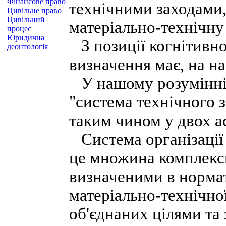
Фінансове право
технічними заходами,
Цивільне право
Цивільний
матеріально-технічну 
процес
Юридична
З позиції когнітивно
деонтологія
визначення має, на на
У нашому розумінні 
"система технічного з
таким чином у двох а
Система організації 
це множина комплекс
визначеними в нормат
матеріально-технічної
об'єднаних цілями та