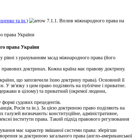
ценко та ін.)
7.1.1. Вплив міжнародного права на
о права України
го права України
рівні з урахуванням засад міжнародного права (його
х правових доктринах. Кожна країна має правову доктрину.
країни, що запозичили їхню доктрину права). Основний її
. У зв'язку з цим право поділяють на публічне і приватне.
держави в цілому) та приватний (окремої людини,
 формі судових прецедентів.
ція, Росія та ін.). За цією доктриною право поділяють на
них галузей визначають: конституційне, адміністративне,
лексні інститути права. Такий підхід правового регулювання
вання має характер змішаної системи права: зберігши
творення за доктриною загального права (англо-американської