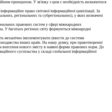
ційним принципом. У зв'язку з цим є необхідність визначитися
формаційне право світової інформаційної цивілізації. За
льних, регіональних та субрегіональних), у яких визначені
іональних правових систем у сфері міжнародних
ва. У багатьох регіонах світу формуються міжнародні
ь механічно імплементувати (ввести до системи
конодавства інших країн. На нашу думку, при правотворенні
 внесення нового змісту в наявні форми правових норм. До
маційного суспільства у складі глобальної інформаційної