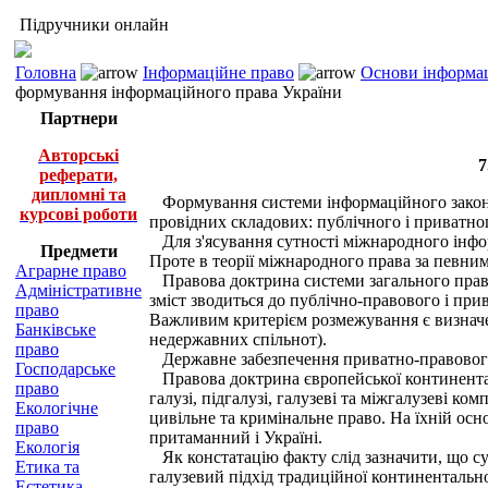
Підручники онлайн
Головна
Інформаційне право
Основи інформац
формування інформаційного права України
Партнери
Авторські
7
реферати,
дипломні та
Формування системи інформаційного законод
курсові роботи
провідних складових: публічного і приватног
Для з'ясування сутності міжнародного інфор
Предмети
Проте в теорії міжнародного права за певним
Аграрне право
Правова доктрина системи загального права 
Адміністративне
зміст зводиться до публічно-правового і при
право
Важливим критерієм розмежування є визначен
Банківське
недержавних спільнот).
право
Державне забезпечення приватно-правового 
Господарське
Правова доктрина європейської континенталь
право
галузі, підгалузі, галузеві та міжгалузеві к
Екологічне
цивільне та кримінальне право. На їхній осн
право
притаманний і Україні.
Екологія
Як констатацію факту слід зазначити, що с
Етика та
галузевий підхід традиційної континентальн
Естетика