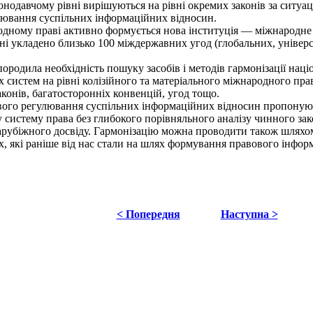
онодавчому рівні вирішуються на рівні окремих законів за ситуа
лювання суспільних інформаційних відносин.
ому праві активно формується нова інституція — міжнародне ін
і укладено близько 100 міждержавних угод (глобальних, універса
ородила необхідність пошуку засобів і методів гармонізації нац
 систем на рівні колізійного та матеріального міжнародного пра
конів, багатосторонніх конвенцій, угод тощо.
вого регулювання суспільних інформаційних відносин пропонуют
у систему права без глибокого порівняльного аналізу чинного за
рубіжного досвіду. Гармонізацію можна проводити також шляхом
ах, які раніше від нас стали на шлях формування правового інфор
< Попередня
Наступна >