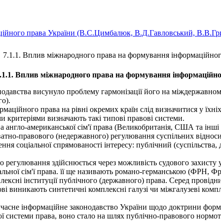
ійного права України (B.C.Цимбалюк, В.Д.Гавловський, В.В.Гри
7.1.1. Вплив міжнародного права на формування інформаційног
.1.1. Вплив міжнародного права на формування інформаційно
авства висунуло проблему гармонізації його на міждержавному 
о).
маційного права на рівні окремих країн слід визначитися у їхні
и критеріями визначають такі типові правові системи.
англо-американської сім'ї права (Великобританія, США та інші 
ватно-правового (недержавного) регулювання суспільних відносин
ня соціальної спрямованості інтересу: публічний (суспільства, 
регулювання здійснюється через можливість судового захисту у
ної сім'ї права. її ще називають романо-германською (ФРН, Фран
омплексні інституції публічного (державного) права. Серед провід
ові виникають синтетичні комплексні галузі чи міжгалузеві комп
учасне інформаційне законодавство України щодо доктрини форму
ої системи права, воно стало на шлях публічно-правового нормо