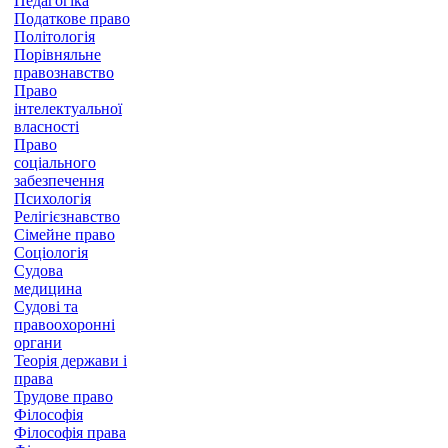
Педагогіка
Податкове право
Політологія
Порівняльне
правознавство
Право
інтелектуальної
власності
Право
соціального
забезпечення
Психологія
Релігієзнавство
Сімейне право
Соціологія
Судова
медицина
Судові та
правоохоронні
органи
Теорія держави і
права
Трудове право
Філософія
Філософія права