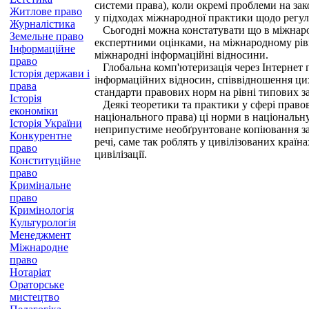
системи права), коли окремі проблеми на зак
Житлове право
у підходах міжнародної практики щодо регу
Журналістика
Сьогодні можна констатувати що в міжнародн
Земельне право
експертними оцінками, на міжнародному рівн
Інформаційне
міжнародні інформаційні відносини.
право
Глобальна комп'ютеризація через Інтернет п
Історія держави і
інформаційних відносин, співвідношення цих
права
стандарти правових норм на рівні типових за
Історія
Деякі теоретики та практики у сфері право
економіки
національного права) ці норми в національн
Історія України
неприпустиме необґрунтоване копіювання за
Конкурентне
речі, саме так роблять у цивілізованих країн
право
цивілізації.
Конституційне
право
Кримінальне
право
Кримінологія
Культурологія
Менеджмент
Міжнародне
право
Нотаріат
Ораторське
мистецтво