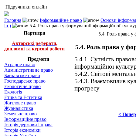
Підручники онлайн
Головна
Інформаційне право
Основи інформац
ін.)
5.4. Роль права у формуванніінформаційної культу
Партнери
5.4. Роль права у
Авторські реферати,
5.4. Роль права у ф
дипломні та курсові роботи
5.4.1. Сутність право
Предмети
Аграрне право
інформаційної культу
Адміністративне право
5.4.2. Світові менталь
Банківське право
5.4.3. Взаємовплив ку
Господарське право
Екологічне право
прогресу
Екологія
Етика та Естетика
Житлове право
Журналістика
Земельне право
< Попер
Інформаційне право
Історія держави і права
Історія економіки
Історія України