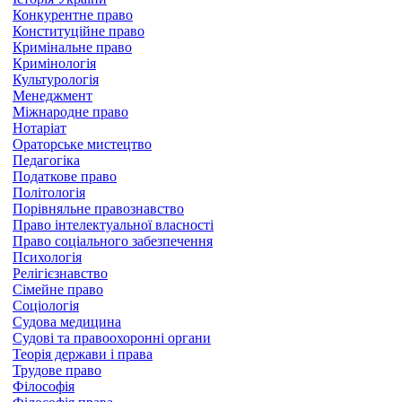
Конкурентне право
Конституційне право
Кримінальне право
Кримінологія
Культурологія
Менеджмент
Міжнародне право
Нотаріат
Ораторське мистецтво
Педагогіка
Податкове право
Політологія
Порівняльне правознавство
Право інтелектуальної власності
Право соціального забезпечення
Психологія
Релігієзнавство
Сімейне право
Соціологія
Судова медицина
Судові та правоохоронні органи
Теорія держави і права
Трудове право
Філософія