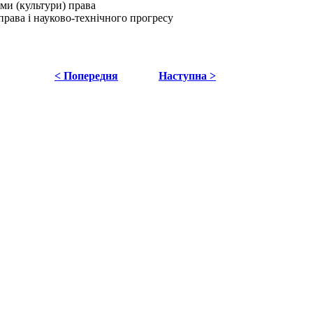
еми (культури) права
права і науково-технічного прогресу
< Попередня
Наступна >