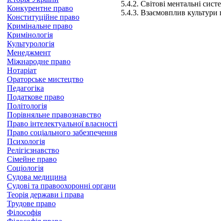
5.4.2. Світові ментальні сист
Конкурентне право
5.4.3. Взаємовплив культури 
Конституційне право
Кримінальне право
Кримінологія
Культурологія
Менеджмент
Міжнародне право
Нотаріат
Ораторське мистецтво
Педагогіка
Податкове право
Політологія
Порівняльне правознавство
Право інтелектуальної власності
Право соціального забезпечення
Психологія
Релігієзнавство
Сімейне право
Соціологія
Судова медицина
Судові та правоохоронні органи
Теорія держави і права
Трудове право
Філософія