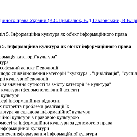
ійного права України (B.C.Цимбалюк, В.Д.Гавловський, В.В.Гри
діл 5. Інформаційна культура як об'єкт інформаційного права
л 5. Інформаційна культура як об'єкт інформаційного права
формація категорії"культура"
ьтура"
ософський аспект її еволюції
щодо співвідношення категорій "культура", "цивілізація", "суспіл
рії культурної еволюції
 визначення сутності та змісту категорії "е-культура"
ї культури (феноменологічний аспект)
 культури
сфері інформаційних відносин
х потребта проблеми реалізації їх
льтура як складова інформаційної культури
ційної культури з правовою культурою
омості та інформаційної культури за допомогою права
іінформаційної культури
абезпеченняформування інформаційної культури