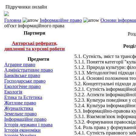
Підручники онлайн
Головна
Інформаційне право
Основи інформац
об'єкт інформаційного права
Партнери
Роз
Авторські реферати,
Розді
дипломні та курсові роботи
5.1. Сутність, зміст та транс
Предмети
5.1.1. Поняття категорії "кул
Аграрне право
5.1.2. Природа культури: філ
Адміністративне право
5.1.3. Методологічні підходи 
Банківське право
5.1.4. Основні положення тео
Господарське право
5.2. Концептуальні підходи до
Екологічне право
5.2.1. Сутність інформаційно
Екологія
5.2.2. Аспекти інформаційної
Етика та Естетика
5.2.3. Культура поведінки у 
Житлове право
5.2.4. Культура інформаційни
Журналістика
5.3. Інформаційно-правова ку
Земельне право
5.3.1. Взаємозв'язок інформа
Інформаційне право
5.3.2. Формування правосвід
Історія держави і права
5.4. Роль права у формуванн
Історія економіки
5.4.1. Сутність правового з
Історія України