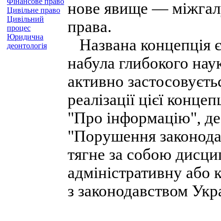
Фінансове право
нове явище — міжгал
Цивільне право
Цивільний
права.
процес
Юридична
Названа концепція є 
деонтологія
набула глибокого нау
активно застосовуєть
реалізації цієї конце
"Про інформацію", де 
"Порушення законода
тягне за собою дисци
адміністративну або 
з законодавством Укр