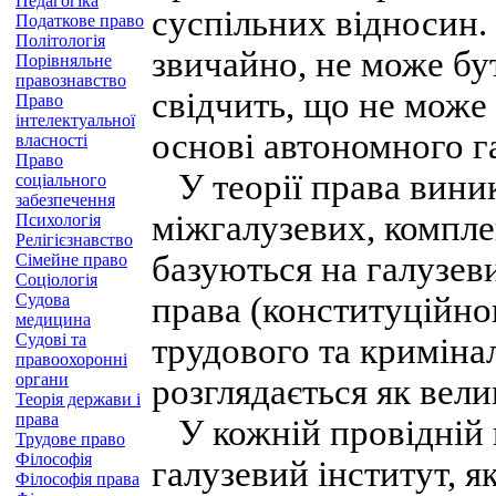
Педагогіка
суспільних відносин. 
Податкове право
Політологія
звичайно, не може бу
Порівняльне
правознавство
свідчить, що не може
Право
інтелектуальної
основі автономного г
власності
Право
У теорії права вини
соціального
забезпечення
міжгалузевих, компле
Психологія
Релігієзнавство
базуються на галузев
Сімейне право
Соціологія
Судова
права (конституційног
медицина
Судові та
трудового та криміна
правоохоронні
органи
розглядається як вели
Теорія держави і
права
У кожній провідній г
Трудове право
Філософія
галузевий інститут, 
Філософія права