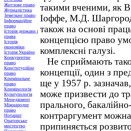
такими вченими, як В
Житлове право
Журналістика
Земельне право
Іоффе, М.Д. Шаргород
Інформаційне
право
також на основі праць
Історія держави і
права
концепцією право умо
Історія
економіки
комплексні галузі.
Історія України
Конкурентне
Не сприймають таког
право
Конституційне
концепції, один з пр
право
Кримінальне
ще у 1957 р. зазнача
право
Кримінологія
може призвести до т
Культурологія
Менеджмент
прального, бакалійно-
Міжнародне
право
контраргумент можна 
Нотаріат
Ораторське
припиняється розвито
мистецтво