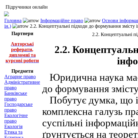
Підручники онлайн
Головна
Інформаційне право
Основи інформац
ін.)
2.2. Концептуальні підходи до формування змісту 
Партнери
2.2. Концептуальні п
Авторські
2.2. Концептуальн
реферати,
дипломні та
інфо
курсові роботи
Предмети
Юридична наука має 
Аграрне право
Адміністративне
до формування змісту
право
Банківське
Побутує думка, що 
право
Господарське
комплексна галузь пр
право
Екологічне
суспільні інформацій
право
Екологія
ґрунтується на теор
Етика та
Естетика