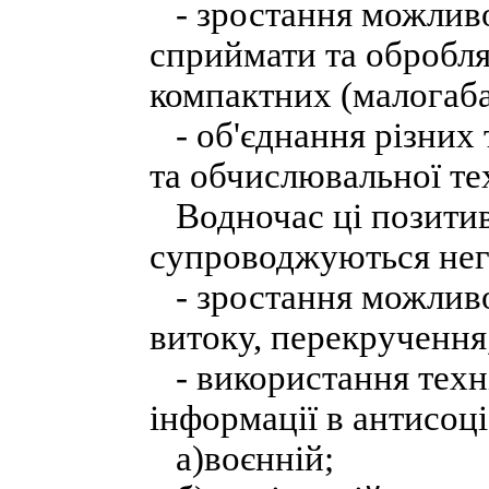
- зростання можливос
сприймати та обробля
компактних (малогаба
- об'єднання різних т
та обчислювальної те
Водночас ці позитив
супроводжуються нег
- зростання можливо
витоку, перекручення
- використання техні
інформації в антисоці
а)воєнній;