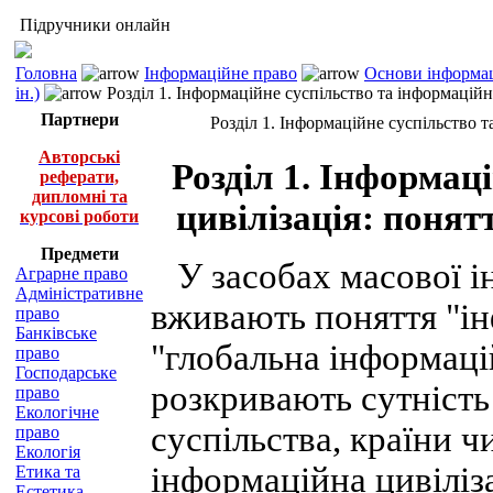
Підручники онлайн
Головна
Інформаційне право
Основи інформац
ін.)
Розділ 1. Інформаційне суспільство та інформаційна
Партнери
Розділ 1. Інформаційне суспільство т
Авторські
Розділ 1. Інформац
реферати,
дипломні та
цивілізація: понят
курсові роботи
Предмети
У засобах масової ін
Аграрне право
Адміністративне
вживають поняття "ін
право
Банківське
"глобальна інформацій
право
Господарське
розкривають сутність
право
Екологічне
суспільства, країни чи
право
Екологія
інформаційна цивіліз
Етика та
Естетика