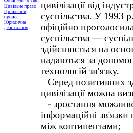
Фінансове право
цивілізації від індус
Цивільне право
Цивільний
суспільства. У 1993 
процес
Юридична
офіційно проголосил
деонтологія
суспільства — суспіль
здійснюється на осно
надаються за допомо
технологій зв'язку.
Серед позитивних зд
цивілізації можна виз
- зростання можливо
інформаційні зв'язки 
між континентами;