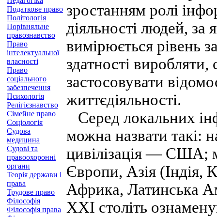
Педагогіка
зростанням ролі інфо
Податкове право
Політологія
діяльності людей, за
Порівняльне
правознавство
вимірюється рівень з
Право
інтелектуальної
здатності виробляти,
власності
Право
застосовувати відомос
соціального
забезпечення
життєдіяльності.
Психологія
Релігієзнавство
Серед локальних інф
Сімейне право
Соціологія
Судова
можна назвати такі: 
медицина
Судові та
цивілізація — США; 
правоохоронні
органи
Європи, Азія (Індія, 
Теорія держави і
права
Африка, Латинська А
Трудове право
Філософія
XXI століть ознамену
Філософія права