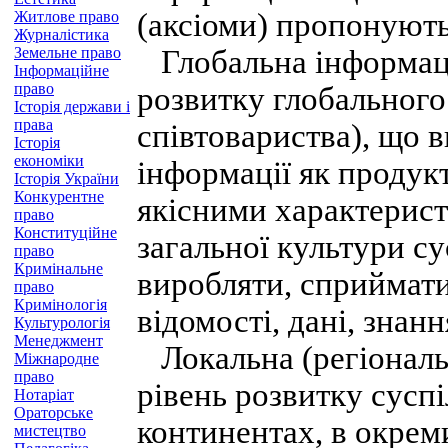
(аксіоми) пропонують
Житлове право
Журналістика
Земельне право
Глобальна інформаці
Інформаційне
право
розвитку глобального 
Історія держави і
права
співтовариства), що 
Історія
економіки
інформації як продукт
Історія України
Конкурентне
якісними характерист
право
Конституційне
загальної культури су
право
Кримінальне
виробляти, сприймати
право
Кримінологія
відомості, дані, знан
Культурологія
Менеджмент
Локальна (регіональн
Міжнародне
право
рівень розвитку суспі
Нотаріат
Ораторське
континентах, в окрем
мистецтво