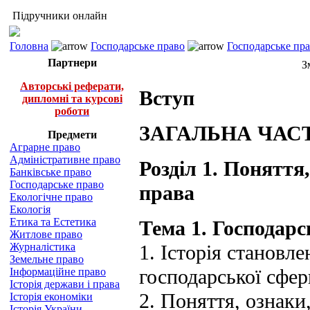
Підручники онлайн
Головна
Господарське право
Господарське пра
Партнери
З
Авторські реферати,
Вступ
дипломні та курсові
роботи
ЗАГАЛЬНА ЧАС
Предмети
Аграрне право
Адміністративне право
Розділ 1. Поняття
Банківське право
Господарське право
права
Екологічне право
Екологія
Етика та Естетика
Тема 1. Господарс
Житлове право
Журналістика
1. Історія становл
Земельне право
господарської сфер
Інформаційне право
Історія держави і права
2. Поняття, ознаки,
Історія економіки
Історія України