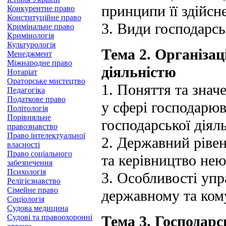
принципи її здійсн
Конкурентне право
Конституційне право
3. Види господарсь
Кримінальне право
Кримінологія
Культурологія
Тема 2. Організац
Менеджмент
Міжнародне право
діяльністю
Нотаріат
Ораторське мистецтво
1. Поняття та знач
Педагогіка
Податкове право
у сфері господарюв
Політологія
Порівняльне
господарської діял
правознавство
Право інтелектуальної
2. Державний рівен
власності
Право соціального
та керівництво нею
забезпечення
Психологія
3. Особливості упр
Релігієзнавство
Сімейне право
державному та ком
Соціологія
Судова медицина
Судові та правоохоронні
Тема 3. Господарс