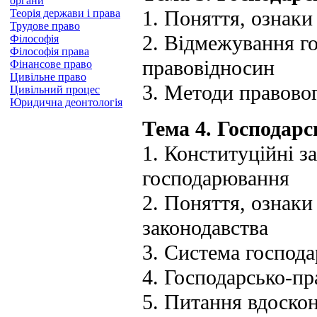
органи
1. Поняття, ознаки
Теорія держави і права
Трудове право
2. Відмежування го
Філософія
Філософія права
правовідносин
Фінансове право
Цивільне право
3. Методи правово
Цивільний процес
Юридична деонтологія
Тема 4. Господарс
1. Конституційні з
господарювання
2. Поняття, ознаки
законодавства
3. Система господа
4. Господарсько-пр
5. Питання вдоскон