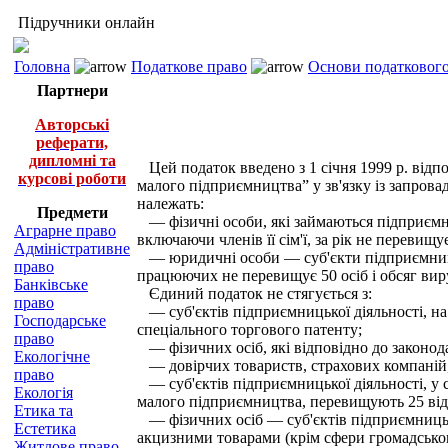
Підручники онлайн
Головна
Податкове право
Основи податкового 
Партнери
Авторські
реферати,
дипломні та
Цей податок введено з 1 січня 1999 р. відпо
курсові роботи
малого підприємництва” у зв'язку із запрова
належать:
Предмети
— фізичні особи, які займаються підприємниц
Аграрне право
включаючи членів її сім'ї, за рік не перевищує
Адміністративне
— юридичні особи — суб'єкти підприємницько
право
працюючих не перевищує 50 осіб і обсяг вируч
Банківське
Єдиний податок не стягується з:
право
— суб'єктів підприємницької діяльності, на
Господарське
спеціального торгового патенту;
право
— фізичних осіб, які відповідно до законод
Екологічне
— довірчих товариств, страхових компаній,
право
— суб'єктів підприємницької діяльності, у 
Екологія
малого підприємництва, перевищують 25 від
Етика та
— фізичних осіб — суб'єктів підприємницько
Естетика
акцизними товарами (крім сфери громадсько
Житлове право