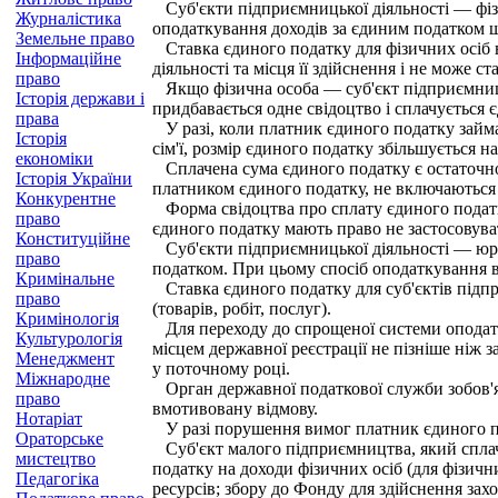
Суб'єкти підприємницької діяльності — фіз
Журналістика
оподаткування доходів за єдиним податком ш
Земельне право
Ставка єдиного податку для фізичних осіб в
Інформаційне
діяльності та місця її здійснення і не може 
право
Якщо фізична особа — суб'єкт підприємницьк
Історія держави і
придбавається одне свідоцтво і сплачується
права
У разі, коли платник єдиного податку займа
Історія
сім'ї, розмір єдиного податку збільшується на
економіки
Сплачена сума єдиного податку є остаточною
Історія України
платником єдиного податку, не включаються 
Конкурентне
Форма свідоцтва про сплату єдиного податк
право
єдиного податку мають право не застосовуват
Конституційне
Суб'єкти підприємницької діяльності — юри
право
податком. При цьому спосіб оподаткування в
Кримінальне
Ставка єдиного податку для суб'єктів підпри
право
(товарів, робіт, послуг).
Кримінологія
Для переходу до спрощеної системи оподатку
Культурологія
місцем державної реєстрації не пізніше ніж 
Менеджмент
у поточному році.
Міжнародне
Орган державної податкової служби зобов'я
право
вмотивовану відмову.
Нотаріат
У разі порушення вимог платник єдиного под
Ораторське
Суб'єкт малого підприємництва, який сплачує
мистецтво
податку на доходи фізичних осіб (для фізичн
Педагогіка
ресурсів; збору до Фонду для здійснення зах