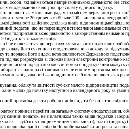
ичні особи, які займаються підприємницькою діяльністю без ств
ляхом одержання свідоцтва про сплату єдиного податку.
становлюється місцевими радами за місцем державної реєстрації 
становити менше 20 гривень та більше 200 гривень за календарний 
ої діяльності здійснює декілька видів підприємницької діяльнос
 єдиний податок, що не перевищує встановленої максимальної ста
ється підприємницькою діяльністю з використанням найманої пра
 50 відсотків за кожну особу.
 і не включається до перерахунку загальних податкових зобов'я
до складу його сукупного оподатковуваного доходу за підсумкам
у та порядок його видачі встановлюються Державною податково
и під час розрахунків зі споживачами електронні контрольно-кас
дичні особи поряд з діючою системою оподаткування можуть са
ибирається один раз і залишається незмінним протягом звітного 
ємницької діяльності — юридичних осіб встановлюється в розмірі 
вання, обліку та звітності суб'єкт малого підприємництва пода
за один місяць до початку наступного календарного року за умови
заний протягом десяти робочих днів видати безоплатно свідоцтв
атку повинен перейти на загальну систему оподаткування, облі
 єдиний податок, не є платником таких видів податків і зборів 
их осіб — суб'єктів підприємницької діяльності); плати (податку
одів щодо ліквідації наслідків Чорнобильської катастрофи та соц