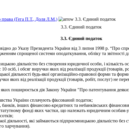
права (Гега П.Т., Доля Л.М.)
3.3. Єдиний податок
3.3. Єдиний податок
3.3. Єдиний податок
відно до Указу Президента України від 3 липня 1998 р. “Про спро
дженням спрощеної системи оподаткування, обліку та звітності дл
ькою діяльністю без створення юридичної особи, і кількість осі
 10 осіб, і обсяг виручки яких від реалізації продукції (товарів, 
ї діяльності будь-якої організаційно-правової форми та форми в
ки яких від реалізації продукції (товарів, робіт, послуг) не пер
 яких поширюється дія Закону України "Про патентування деяких
авства України сплачують фіксований податок;
 банків, інших фінансово-кредитних та небанківських фінансови
статутному фонді яких частки, що належать юридичним особам-уча
сотків;
ї діяльності, які займаються підприємницькою діяльністю без с
го харчування).