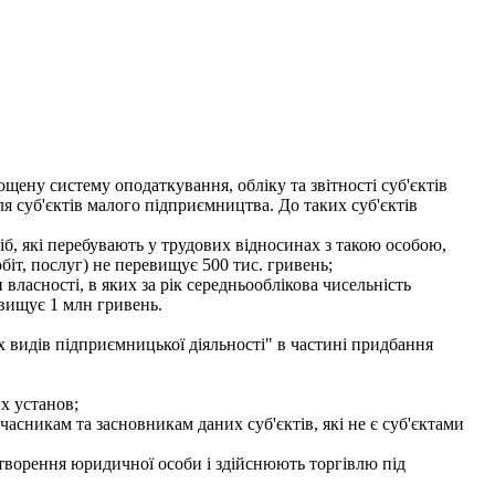
щену систему оподаткування, обліку та звітності суб'єктів
я суб'єктів малого підприємництва. До таких суб'єктів
б, які перебувають у трудових відносинах з такою особою,
робіт, послуг) не перевищує 500 тис. гривень;
ласності, в яких за рік середньооблікова чисельність
евищує 1 млн гривень.
 видів підприємницької діяльності" в частині придбання
х установ;
сникам та засновникам даних суб'єктів, які не є суб'єктами
творення юридичної особи і здійснюють торгівлю під