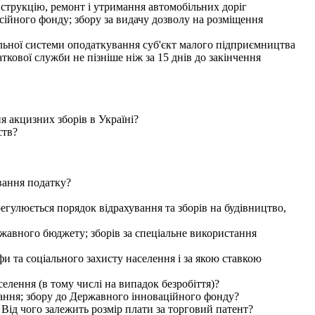
онструкцію, ремонт і утримання автомобільних доріг
сійного фонду; збору за видачу дозволу на розміщення
альної системи оподаткування суб'єкт малого підприємництва
кової служби не пізніше ніж за 15 днів до закінчення
 акцизних зборів в Україні?
ств?
вання податку?
егулюється порядок відрахування та зборів на будівництво,
ржавного бюджету; зборів за спеціальне використання
и та соціального захисту населення і за якою ставкою
елення (в тому числі на випадок безробіття)?
вання; збору до Державного інноваційного фонду?
 Від чого залежить розмір плати за торговий патент?