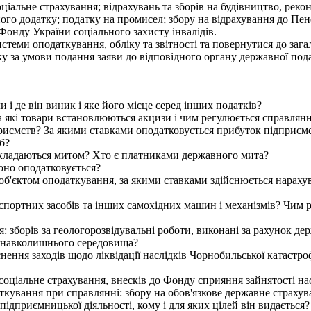
оціальне страхування; відрахувань та зборів на будівництво, рек
ого додатку; податку на промисел; збору на відрахування до Пен
о Фонду України соціального захисту інвалідів.
теми оподаткування, обліку та звітності та повернутися до заг
 за умови подання заяви до відповідного органу державної подат
 і де він виник і яке його місце серед інших податків?
 які товари встановлюються акцизи і чим регулюється справляння
риємств? За якими ставками оподатковується прибуток підприєм
б?
бкладаються митом? Хто є платниками державного мита?
оно оподатковується?
 об'єктом оподаткування, за якими ставками здійснюється нараху
спортних засобів та інших самохідних машин і механізмів? Чим р
 зборів за геологорозвідувальні роботи, виконані за рахунок де
я навколишнього середовища?
ння заходів щодо ліквідації наслідків Чорнобильської катастроф
оціальне страхування, внесків до Фонду сприяння зайнятості нас
аткування при справлянні: збору на обов'язкове державне страху
ідприємницької діяльності, кому і для яких цілей він видається?