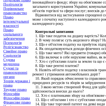
Податкове право
інноваційного фонду; збору на обов'язкове с
Політологія
загального користування України; комунальн
Порівняльне
об'єктів торгівлі та сфери послуг; внесків д
правознавство
Відмовитися від застосування спрощеної сис
Право
може з початку наступного календарного року
інтелектуальної
календарного року.
власності
Право
Контрольні запитання
соціального
1. Що таке податок на додану вартість? Коли
забезпечення
2. В чому полягає суть акцизного збору? На
Психологія
3. Що е об'єктом податку на прибуток підп
Релігієзнавство
4. Як оподатковуються доходи фізичних осі
Сімейне право
5. Що таке мито? Які предмети (товари) о
Соціологія
6. Що включає в себе нерухоме майно, як в
Судова
7. Хто є суб'єктами плати за землю та що є
медицина
8. Що таке рентні платежі?
Судові та
9. Назвіть об'єкти податку з власників тран
правоохоронні
ремонт і утримання автомобільних доріг?
органи
10. Який порядок обчислення та справляння:
Теорія держави і
природних ресурсів та зборів за забрудненн
права
11. З якою метою створений Фонд для здійсне
Трудове право
здійснюються внески до нього?
Філософія
12. Хто є платниками збору на обов'язкове с
Філософія права
13. Що є об'єктами і хто є суб'єктами опод
Фінансове право
14. Що таке торговий патент на деякі види п