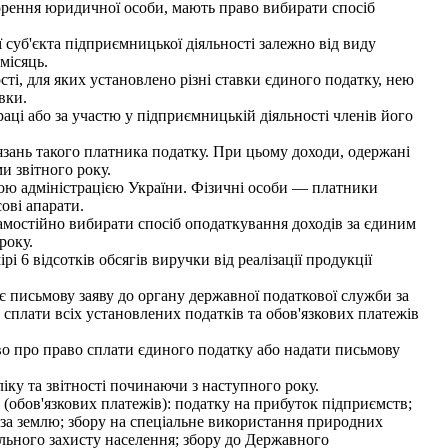
орення юридичної особи, мають право вибирати спосіб
суб'єкта підприємницької діяльності залежно від виду
місяць.
ті, для яких установлено різні ставки єдиного податку, нею
вки.
ці або за участю у підприємницькій діяльності членів його
зань такого платника податку. При цьому доходи, одержані
и звітного року.
ю адміністрацією України. Фізичні особи — платники
ові апарати.
мостійно вибирати спосіб оподаткування доходів за єдиним
року.
6 відсотків обсягів виручки від реалізації продукції
є письмову заяву до органу державної податкової служби за
 сплати всіх установлених податків та обов'язкових платежів
о про право сплати єдиного податку або надати письмову
ку та звітності починаючи з наступного року.
(обов'язкових платежів): податку на прибуток підприємств;
) за землю; збору на спеціальне використання природних
іального захисту населення; збору до Державного