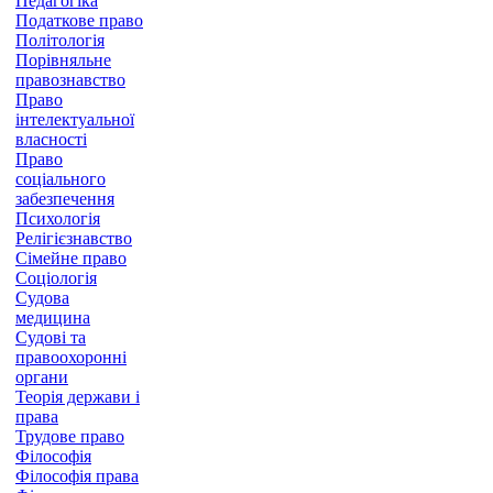
Педагогіка
Податкове право
Політологія
Порівняльне
правознавство
Право
інтелектуальної
власності
Право
соціального
забезпечення
Психологія
Релігієзнавство
Сімейне право
Соціологія
Судова
медицина
Судові та
правоохоронні
органи
Теорія держави і
права
Трудове право
Філософія
Філософія права