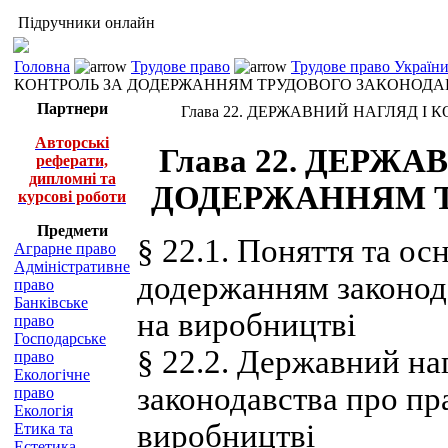
Підручники онлайн
Головна
Трудове право
Трудове право України 
КОНТРОЛЬ ЗА ДОДЕРЖАННЯМ ТРУДОВОГО ЗАКОНОДА
Партнери
Глава 22. ДЕРЖАВНИЙ НАГЛЯД 
Авторські
Глава 22. ДЕРЖ
реферати,
дипломні та
ДОДЕРЖАННЯМ Т
курсові роботи
Предмети
§ 22.1. Поняття та ос
Аграрне право
Адміністративне
додержанням законода
право
Банківське
на виробництві
право
Господарське
§ 22.2. Державний на
право
Екологічне
законодавства про пр
право
Екологія
виробництві
Етика та
Естетика