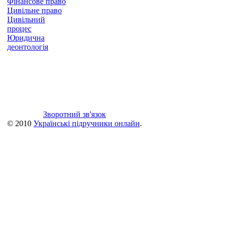
Фінансове право
Цивільне право
Цивільний
процес
Юридична
деонтологія
Зворотний зв'язок
© 2010
Українські підручники онлайн
.