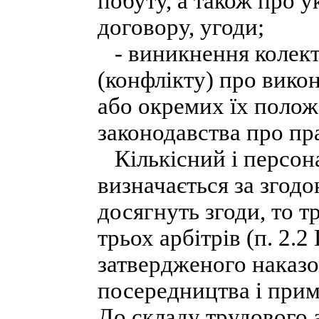
побуту, а також про 
договору, угоди;
- виникнення колект
(конфлікту) про вико
або окремих їх полож
законодавства про пр
Кількісний і персон
визначається за згод
досягнуть згоди, то т
трьох арбітрів (п. 2.
затвердженого наказ
посередництва і прим
До складу трудового 