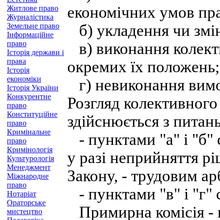
економічних умов пра
Житлове право
Журналістика
Земельне право
б) укладення чи змін
Інформаційне
право
в) виконання колекти
Історія держави і
права
окремих їх положень;
Історія
економіки
г) невиконання вимо
Історія України
Конкурентне
Розгляд колективного
право
Конституційне
здійснюється з питан
право
Кримінальне
- пунктами "а" і "б" 
право
Кримінологія
у разі неприйняття рі
Культурологія
Менеджмент
Закону, - трудовим а
Міжнародне
право
- пунктами "в" і "г" 
Нотаріат
Ораторське
Примирна комісія - ц
мистецтво