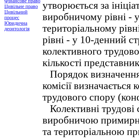
Фінансове право
утворюється за ініціат
Цивільне право
Цивільний
виробничому рівні - 
процес
Юридична
територіальному рівні
деонтологія
рівні - у 10-денний 
колективного трудово
кількості представник
Порядок визначення 
комісії визначається 
трудового спору (кон
Колективні трудові с
виробничою примирно
та територіальною пр