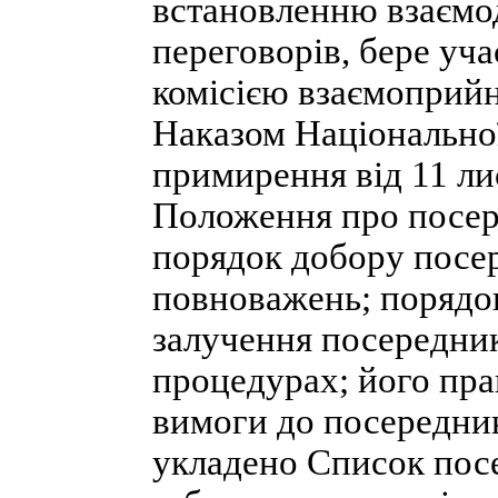
встановленню взаємо
переговорів, бере уч
комісією взаємоприйн
Наказом Національно
примирення від 11 ли
Положення про посере
порядок добору посер
повноважень; порядок
залучення посередник
процедурах; його прав
вимоги до посередник
укладено Список посе