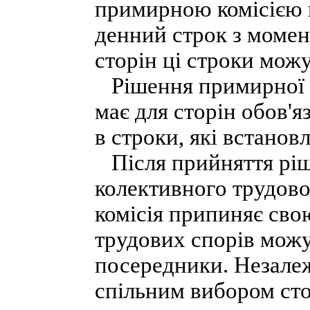
примирною комісією н
денний строк з момен
сторін ці строки мож
Рішення примирної к
має для сторін обов'я
в строки, які встанов
Після прийняття рі
колективного трудово
комісія припиняє сво
трудових спорів можу
посередники. Незалеж
спільним вибором сто