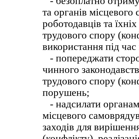
- безоплатно отримув
та органів місцевого
роботодавців та їхніх
трудового спору (кон
використання під ча
- попереджати стор
чинного законодавств
трудового спору (кон
порушень;
- надсилати органам 
місцевого самовряду
заходів для вирішенн
(конфлікту), реалізац