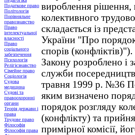
Педагогіка
вироблення рішення,
Податкове право
Політологія
колективного трудовог
Порівняльне
правознавство
складається із предста
Право
інтелектуальної
України "Про порядо
власності
Право
спорів (конфліктів)").
соціального
забезпечення
Закону розроблено і 
Психологія
Релігієзнавство
служби посередництва
Сімейне право
Соціологія
Судова
травня 1999 р. №36 
медицина
Судові та
яким визначено поряд
правоохоронні
органи
порядок розгляду кол
Теорія держави і
права
(конфлікту) та прийня
Трудове право
Філософія
примірної комісії, йо
Філософія права