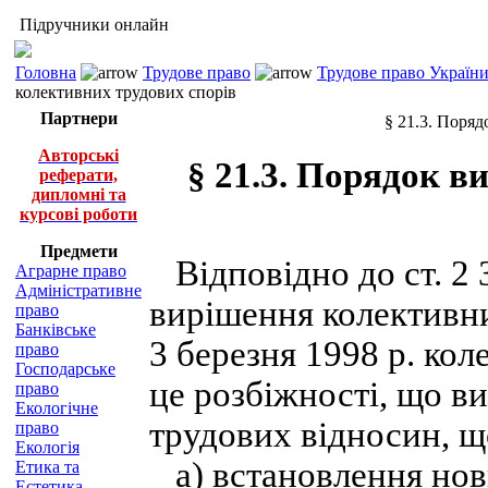
Підручники онлайн
Головна
Трудове право
Трудове право України 
колективних трудових спорів
Партнери
§ 21.3. Поря
Авторські
§ 21.3. Порядок 
реферати,
дипломні та
курсові роботи
Предмети
Відповідно до ст. 2 
Аграрне право
Адміністративне
вирішення колективни
право
Банківське
3 березня 1998 р. кол
право
Господарське
це розбіжності, що в
право
Екологічне
трудових відносин, щ
право
Екологія
а) встановлення нови
Етика та
Естетика