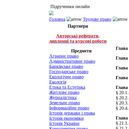
Підручники онлайн
Головна
Трудове право
Партнери
Авторські реферати,
дипломні та курсові роботи
Глав
Предмети
Аграрне право
Глав
Адміністративне право
Банківське право
Глав
Господарське право
Екологічне право
Глав
Екологія
Етика та Естетика
Глав
Житлове право
§ 20.1
Журналістика
§ 20.2
Земельне право
§ 20.3
Інформаційне право
§ 20.4
Історія держави і права
Глава
Історія економіки
§ 21.1
Історія України
§ 21.2
Конкурентне право