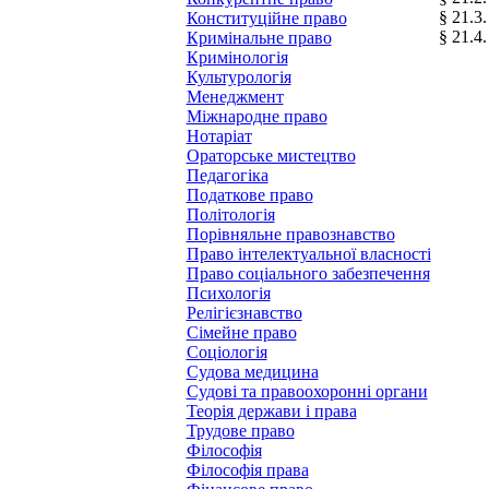
§ 21.3
Конституційне право
§ 21.4
Кримінальне право
Кримінологія
Культурологія
Менеджмент
Міжнародне право
Нотаріат
Ораторське мистецтво
Педагогіка
Податкове право
Політологія
Порівняльне правознавство
Право інтелектуальної власності
Право соціального забезпечення
Психологія
Релігієзнавство
Сімейне право
Соціологія
Судова медицина
Судові та правоохоронні органи
Теорія держави і права
Трудове право
Філософія
Філософія права