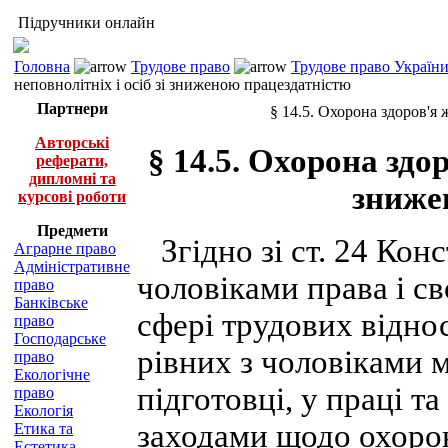
Підручники онлайн
Головна
Трудове право
Трудове право України 
неповнолітніх і осіб зі зниженою працездатністю
Партнери
§ 14.5. Охорона здоров'я 
Авторські
§ 14.5. Охорона здор
реферати,
дипломні та
зниже
курсові роботи
Предмети
Згідно зі ст. 24 Конс
Аграрне право
Адміністративне
чоловіками права і св
право
Банківське
сфері трудових відно
право
Господарське
рівних з чоловіками 
право
Екологічне
підготовці, у праці т
право
Екологія
заходами щодо охорон
Етика та
Естетика