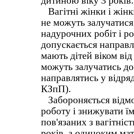
дитиною віку 3 років.
Вагітні жінки і жінки
не можуть залучатися 
надурочних робіт і роб
допускається направл
мають дітей віком від 
можуть залучатись до
направлятись у відряд
КЗпП).
Забороняється відмо
роботу і знижувати їм
пов'язаних з вагітніс
років, а одиноким ма