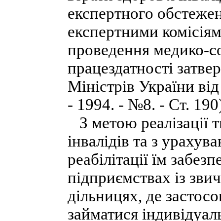
експертного обстеже
експертними комісіям
проведення медико-со
працездатності затв
Міністрів України від
- 1994. - №8. - Ст. 190
З метою реалізації т
інвалідів та з ураху
реабілітації їм забез
підприємствах із зви
дільницях, де застосо
займатися індивідуа