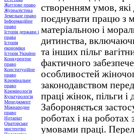
створенням умов, які
Житлове право
Журналістика
Земельне право
поєднувати працю з м
Інформаційне
право
матеріальною і мора
Історія держави і
права
дитинства, включаюч
Історія
економіки
та інших пільг вагітн
Історія України
Конкурентне
фактичного забезпече
право
Конституційне
особливостей жіночог
право
Кримінальне
законодавством перед
право
Кримінологія
праці жінок, пільги і 
Культурологія
Менеджмент
Забороняється застос
Міжнародне
право
роботах і на роботах
Нотаріат
Ораторське
умовами праці. Перелі
мистецтво