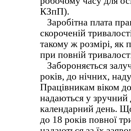
робочому часу для осі
КЗпП).
Заробітна плата пра
скороченій тривалост
такому ж розмірі, як 
при повній тривалост
Забороняється залуч
років, до нічних, наду
Працівникам віком до
надаються у зручний 
календарний день. Що
до 18 років повної т
надаються за їх заяв