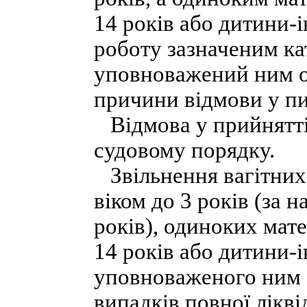
14 років або дитини-і
роботу зазначеним ка
уповноважений ним о
причини відмови у пи
Відмова у прийнятті
судовому порядку.
Звільнення вагітних 
віком до 3 років (за 
років), одиноких мате
14 років або дитини-і
уповноваженого ним о
випадків повної лікві