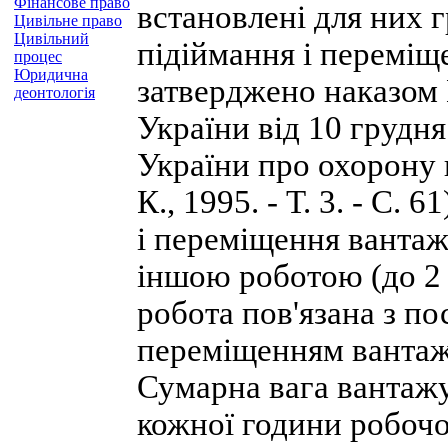
Фінансове право
встановлені для них 
Цивільне право
Цивільний
підіймання і переміщ
процес
Юридична
затверджено наказом 
деонтологія
України від 10 грудн
України про охорону п
К., 1995. - Т. 3. - С
і переміщення вантаж
іншою роботою (до 2 р
робота пов'язана з по
переміщенням вантажі
Сумарна вага вантажу
кожної години робочо