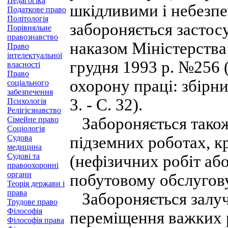
Педагогіка
шкідливими і небезпе
Податкове право
Політологія
забороняється застос
Порівняльне
правознавство
наказом Міністерства
Право
інтелектуальної
грудня 1993 р. №256 
власності
Право
охорону праці: збірник
соціального
забезпечення
3. - С. 32).
Психологія
Релігієзнавство
Забороняється також 
Сімейне право
Соціологія
Судова
підземних роботах, к
медицина
Судові та
(нефізичних робіт або
правоохоронні
органи
побутовому обслугов
Теорія держави і
права
Забороняється залуче
Трудове право
Філософія
переміщення важких 
Філософія права