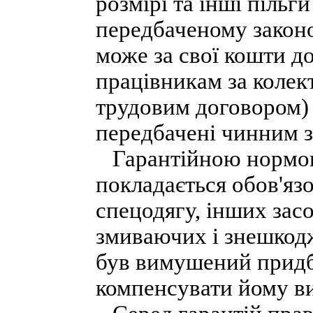
розмірі та інші пільг
передбаченому закон
може за свої кошти д
працівникам за колек
трудовим договором) п
передбачені чинним 
Гарантійною нормою 
покладається обов'яз
спецодягу, інших засо
змиваючих і знешкодж
був вимушений придба
компенсувати йому ви