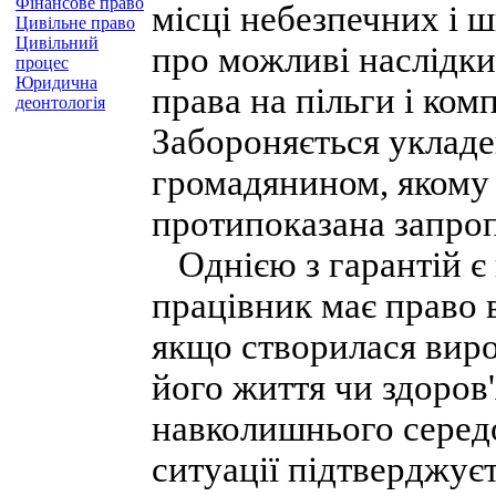
Фінансове право
місці небезпечних і 
Цивільне право
Цивільний
про можливі наслідки 
процес
Юридична
права на пільги і ком
деонтологія
Забороняється укладе
громадянином, якому
протипоказана запроп
Однією з гарантій є й
працівник має право 
якщо створилася виро
його життя чи здоров
навколишнього середо
ситуації підтверджує