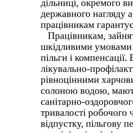
дільниці, окремого в
державного нагляду 
працівникам гарантує
Працівникам, зайнят
шкідливими умовами п
пільги і компенсації
лікувально-профілак
рівноцінними харчов
солоною водою, мают
санітарно-оздоровчог
тривалості робочого 
відпустку, пільгову п