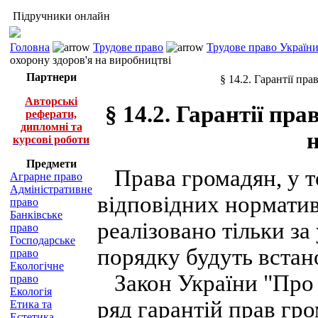
Підручники онлайн
Головна
Трудове право
Трудове право України 
охорону здоров'я на виробництві
Партнери
§ 14.2. Гарантії пр
Авторські
§ 14.2. Гарантії пр
реферати,
дипломні та
курсові роботи
Предмети
Права громадян, у то
Аграрне право
Адміністративне
відповідних норматив
право
Банківське
реалізовано тільки з
право
Господарське
порядку будуть встано
право
Екологічне
Закон України "Про 
право
Екологія
ряд гарантій прав гр
Етика та
Естетика