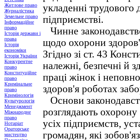
укладенні трудового д
Житлове право
Журналістика
Земельне право
підприємстві.
Інформаційне
право
Чинне законодавство
Історія держави і
права
щодо охорони здоров'
Історія
економіки
Згідно зі ст. 43 Конс
Історія України
Конкурентне
належні, безпечні й 
право
Конституційне
праці жінок і неповно
право
Кримінальне
здоров'я роботах забо
право
Кримінологія
Основи законодавств
Культурологія
Менеджмент
розглядають охорону 
Міжнародне
право
усіх підприємств, уст
Нотаріат
Ораторське
громадян, які зобов'я
мистецтво