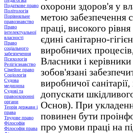
Педагогіка
охорони здоров'я у вла
Податкове право
Політологія
метою забезпечення с
Порівняльне
правознавство
праці, високого рівн
Право
інтелектуальної
єдині санітарно-гігіє
власності
Право
виробничих процесів,
соціального
забезпечення
Власники і керівники 
Психологія
Релігієзнавство
зобов'язані забезпечи
Сімейне право
Соціологія
Судова
виробничої санітарії,
медицина
Судові та
допускати шкідливого
правоохоронні
органи
Основ). При укладенн
Теорія держави і
права
повинен бути проінф
Трудове право
Філософія
про умови праці на п
Філософія права