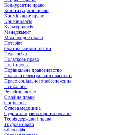
Конкурентне право
Конституційне право
Кримінальне право
Кримінологія
Культурологія
Менеджмент
Міжнародне право
Нотаріат
Ораторське мистецтво
Педагогіка
Податкове право
Політологія
Порівняльне правознавство
Право інтелектуальної власності
Право соціального забезпечення
Психологія
Релігієзнавство
Сімейне право
Соціологія
Судова медицина
Судові та правоохоронні органи
Теорія держави і права
Трудове право
Філософія