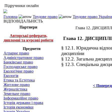
Підручники онлайн
Головна
Трудове право
Трудове право України 
ВІДПОВІДАЛЬНІСТЬ
Партнери
Глава 12. ДИСЦИ
Авторські реферати,
Глава 12. ДИСЦИП
дипломні та курсові роботи
§ 12.1. Юридична відпов
Предмети
дисципліни
Аграрне право
Адміністративне право
§ 12.2. Загальна дисципл
Банківське право
§ 12.3. Спеціальна дисци
Господарське право
Екологічне право
Екологія
Етика та Естетика
Житлове право
< Поперед
Журналістика
Земельне право
Інформаційне право
Історія держави і права
Історія економіки
Історія України