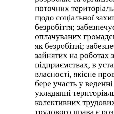
поточних територіаль
щодо соціальної захи
безробіття; забезпечу
оплачуваних громадсь
як безробітні; забез
зайнятих на роботах 
підприємствах, в уста
власності, якісне про
бере участь у веденні
укладанні територіал
колективних трудових
трудового права є ро