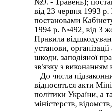
№9. - Травень); пост
від 23 червня 1993 р.
постановами Кабінету
1994 р. №492, від 3 
Правила відшкодуван
установи, організаці
шкоди, заподіяної пр
зв'язку з виконанням 
До числа підзаконни
відносяться акти Міні
політики України, а 
міністерств, відомств