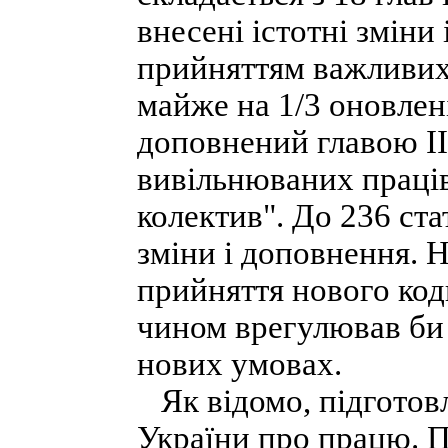
внесені істотні зміни
прийняттям важливих 
майже на 1/3 оновлені г
доповнений главою ІІ
вивільнюваних праці
колектив". До 236 ст
зміни і доповнення. 
прийняття нового код
чином врегулював би 
нових умовах.
Як відомо, підготов
України про працю. Пр