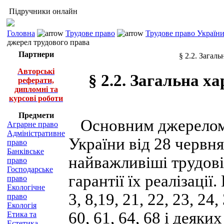
Підручники онлайн
Головна
Трудове право
Трудове право України 
джерел трудового права
Партнери
§ 2.2. Загал
Авторські
§ 2.2. Загальна х
реферати,
дипломні та
курсові роботи
Предмети
Основним джерелом т
Аграрне право
Адміністративне
України від 28 червня
право
Банківське
найважливіші трудові
право
Господарське
гарантії їх реалізації
право
Екологічне
3, 8,19, 21, 22, 23, 24,
право
Екологія
60, 61, 64, 68 і деяки
Етика та
Естетика