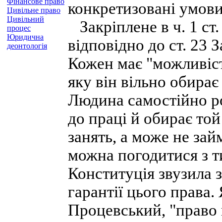
Фінансове право
конкретизовані умови
Цивільне право
Цивільний
Закріплене в ч. 1 ст
процес
Юридична
відповідно до ст. 23 
деонтологія
Кожен має "можливіст
яку він вільно обирає
Людина самостійно р
до праці й обирає той
занять, а може не за
можна погодитися з т
Конституція звузила з
гарантії цього права.
Процевський, "право 