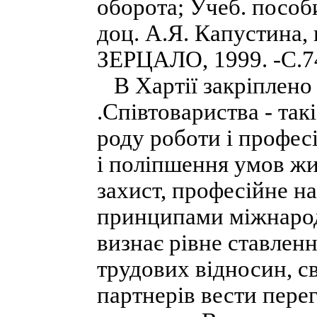
оборота; Учеб. пособи
доц. А.Я. Капустина, 
ЗЕРЦАЛО, 1999. -С.74
В Хартії закріплено 
.Співтовариства - так
роду роботи і профес
і поліпшення умов жит
захист, професійне н
принципами міжнарод
визнає рівне ставленн
трудових відносин, с
партнерів вести пере