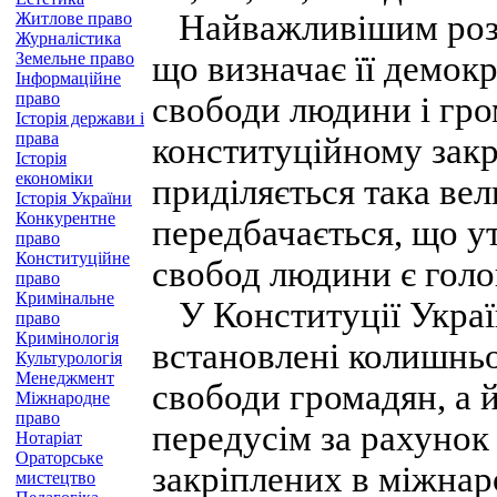
Найважливішим розді
Житлове право
Журналістика
Земельне право
що визначає її демокра
Інформаційне
право
свободи людини і гр
Історія держави і
права
конституційному закр
Історія
економіки
приділяється така вели
Історія України
Конкурентне
передбачається, що у
право
Конституційне
свобод людини є голо
право
Кримінальне
У Конституції Україн
право
Кримінологія
встановлені колишнь
Культурологія
Менеджмент
свободи громадян, а й
Міжнародне
право
передусім за рахунок
Нотаріат
Ораторське
закріплених в міжнар
мистецтво