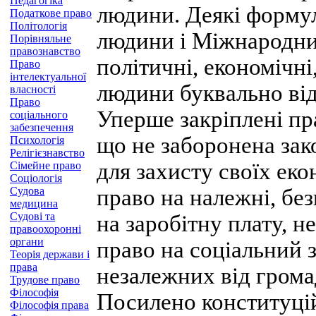
Педагогіка
людини. Деякі формул
Податкове право
Політологія
людини і Міжнародних
Порівняльне
правознавство
політичні, економічні
Право
інтелектуальної
людини буквально від
власності
Право
Уперше закріплені пр
соціального
забезпечення
що не заборонена за
Психологія
Релігієзнавство
для захисту своїх еко
Сімейне право
Соціологія
Судова
право на належні, без
медицина
Судові та
на заробітну плату, н
правоохоронні
органи
право на соціальний з
Теорія держави і
права
незалежних від грома
Трудове право
Філософія
Посилено конституційн
Філософія права