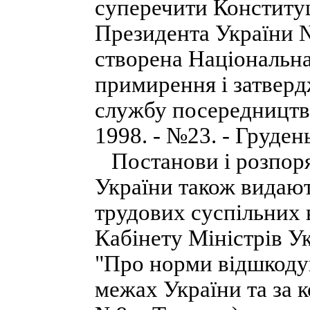
суперечити Конституці
Президента України №
створена Національна
примирення і затвер
службу посередництва
1998. - №23. - Грудень
Постанови і розпоря
України також видают
трудових суспільних 
Кабінету Міністрів Ук
"Про норми відшкодув
межах України та за ко