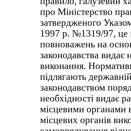
правило, галузевий х
про Міністерство прац
затвердженого Указом
1997 р. №1319/97, це 
повноважень на основ
законодавства видає н
виконання. Нормативн
підлягають державній
законодавством поряд
необхідності видає р
місцевими органами в
місцевих органів вик
самоврядування відно