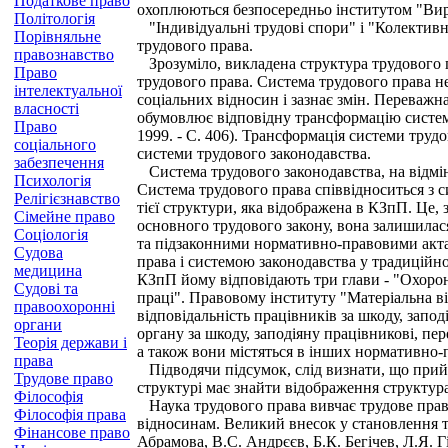
Податкове право
охоплюються безпосередньо інститутом "Вирі
Політологія
"Індивідуальні трудові спори" і "Колективн
Порівняльне
трудового права.
правознавство
Зрозуміло, викладена структура трудового п
Право
трудового права. Система трудового права н
інтелектуальної
соціальних відносин і зазнає змін. Переважна
власності
обумовлює відповідну трансформацію системи
Право
1999. - С. 406). Трансформація системи труд
соціального
системи трудового законодавства.
забезпечення
Система трудового законодавства, на відмін
Психологія
Система трудового права співвідноситься з с
Релігієзнавство
тієї структури, яка відображена в КЗпП. Це,
Сімейне право
основного трудового закону, вона залишила
Соціологія
та підзаконними нормативно-правовими актами
Судова
права і системою законодавства у традиційном
медицина
КЗпП йому відповідають три глави - "Охорона 
Судові та
праці". Правовому інституту "Матеріальна ві
правоохоронні
відповідальність працівників за шкоду, запод
органи
органу за шкоду, заподіяну працівникові, пер
Теорія держави і
а також вони містяться в інших нормативно-
права
Підводячи підсумок, слід визнати, що прийня
Трудове право
структурі має знайти відображення структура
Філософія
Наука трудового права вивчає трудове прав
Філософія права
відносинам. Великий внесок у становлення та
Фінансове право
Абрамова, В.С. Андрєєв, Б.К. Бегічев, Л.Я. Г