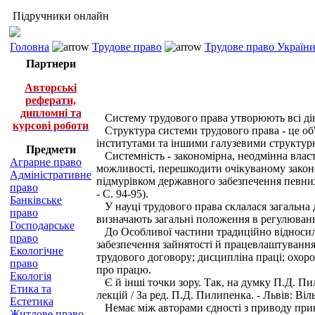
Підручники онлайн
Головна
Трудове право
Трудове право України 
Партнери
Авторські
реферати,
дипломні та
Систему трудового права утворюють всі діюч
курсові роботи
Структура системи трудового права - це об'є
інститутами та іншими галузевими структу
Предмети
Системність - закономірна, неодмінна власти
Аграрне право
можливості, перешкодити очікуваному законо
Адміністративне
підмурівком державного забезпечення певних 
право
- С. 94-95).
Банківське
У науці трудового права склалася загальна д
право
визначають загальні положення в регулюванн
Господарське
До Особливої частини традиційно відносили 
право
забезпечення зайнятості й працевлаштування;
Екологічне
трудового договору; дисципліна праці; охорон
право
про працю.
Екологія
Є й інші точки зору. Так, на думку П.Д. Пи
Етика та
лекцій / За ред. П.Д. Пилипенка. - Львів: Віль
Естетика
Немає між авторами єдності з приводу прин
Житлове право