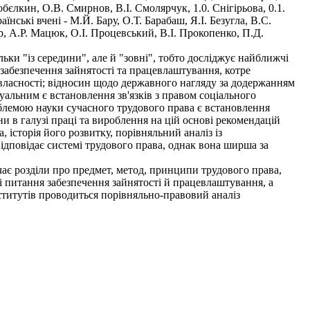
єлкин, О.В. Смирнов, В.І. Смолярчук, 1.0. Снігірьова, 0.1.
нські вчені - М.Й. Бару, О.Т. Барабаш, Я.І. Безугла, В.С.
ор, А.Р. Мацюк, О.І. Процевський, В.І. Прокопенко, П.Д.
ьки "із середини", але й "зовні", тобто досліджує найближчі
м забезпечення зайнятості та працевлаштування, котре
власності; відносин щодо державного нагляду за додержанням
уальним є встановлення зв'язків з правом соціального
блемою науки сучасного трудового права є встановлення
и в галузі праці та вироблення на цій основі рекомендацій
історія його розвитку, порівняльний аналіз із
ідповідає системі трудового права, однак вона ширша за
є розділи про предмет, метод, принципи трудового права,
ві питання забезпечення зайнятості й працевлаштування, а
ститутів проводиться порівняльно-правовий аналіз