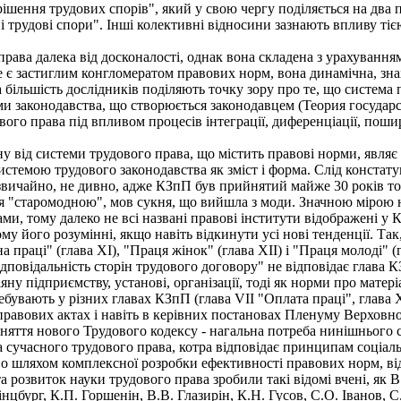
шення трудових спорів", який у свою чергу поділяється на два п
і трудові спори". Інші колективні відносини зазнають впливу ті
рава далека від досконалості, однак вона складена з урахування
е є застиглим конгломератом правових норм, вона динамічна, зна
 більшість дослідників поділяють точку зору про те, що система п
 законодавства, що створюється законодавцем (Теория государств
ового права під впливом процесів інтеграції, диференціації, по
у від системи трудового права, що містить правові норми, явля
истемою трудового законодавства як зміст і форма. Слід констат
 звичайно, не дивно, адже КЗпП був прийнятий майже 30 років то
ся "старомодною", мов сукня, що вийшла з моди. Значною мірою 
, тому далеко не всі названі правові інститути відображені у К
у його розумінні, якщо навіть відкинути усі нові тенденції. Так,
праці" (глава XI), "Праця жінок" (глава XII) і "Праця молоді" (
дповідальність сторін трудового договору" не відповідає глава 
іяну підприємству, установі, організації, тоді як норми про мат
ебувають у різних главах КЗпП (глава VII "Оплата праці", глава 
правових актах і навіть в керівних постановах Пленуму Верховно
ття нового Трудового кодексу - нагальна потреба нинішнього ста
 сучасного трудового права, котра відповідає принципам соціаль
о шляхом комплексної розробки ефективності правових норм, ві
 розвиток науки трудового права зробили такі відомі вчені, як 
інцбург, К.П. Горшенін, В.В. Глазирін, К.Н. Гусов, С.О. Іванов, С