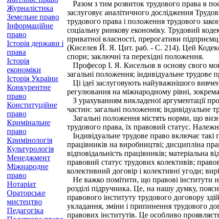
Разом з тим розвиток трудового права в пос
Журналістика
заслуговує аналітичного дослідження Трудов
Земельне право
трудового права і положення трудового закон
Інформаційне
соціальну ринкову економіку. Трудовий коде
право
приватної власності, прерогативи підприємц
Історія держави і
(Киселев Й. Я. Цит. раб. - С. 214). Цей Коде
права
спори; заключні та перехідні положення.
Історія
Професор І. Я. Кисельов в основу свого мон
економіки
загальні положення; індивідуальне трудове п
Історія України
Ці ідеї заслуговують найуважнішого вивчення
Конкурентне
регулювання на міжнародному рівні, зокрема
право
З урахуванням викладеної аргументації про 
Конституційне
частин: загальні положення; індивідуальне т
право
Загальні положення містять норми, що визна
Кримінальне
трудового права, їх правовий статус. Належн
право
Індивідуальне трудове право включає такі пр
Кримінологія
працівників на виробництві; дисципліна праці
Культурологія
відповідальність працівників; матеріальна в
Менеджмент
правовий статус трудових колективів; право
Міжнародне
колективний договір і колективні угоди; вир
право
Не важко помітити, що правові інститути не
Нотаріат
розділі підручника. Це, на нашу думку, пояс
Ораторське
правового інституту трудового договору зді
мистецтво
укладання, зміни і припинення трудового дог
Педагогіка
правових інститутів. Це особливо проявляє