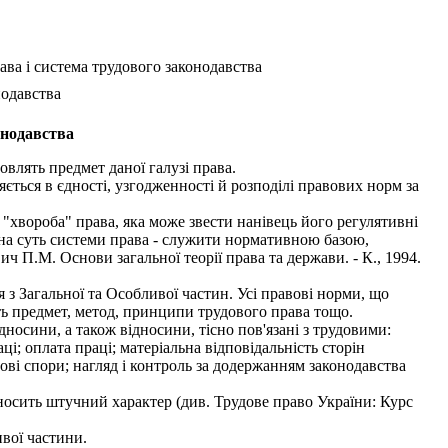
ава і система трудового законодавства
нодавства
онодавства
влять предмет даної галузі права.
ється в єдності, узгодженності й розподілі правових норм за
 "хвороба" права, яка може звести нанівець його регулятивні
ьна суть системи права - служити нормативною базою,
 П.М. Основи загальної теорії права та держави. - К., 1994.
 з Загальної та Особливої частин. Усі правові норми, що
ть предмет, метод, принципи трудового права тощо.
осини, а також відносини, тісно пов'язані з трудовими:
і; оплата праці; матеріальна відповідальність сторін
дові спори; нагляд і контроль за додержанням законодавства
носить штучний характер (див. Трудове право України: Курс
вої частини.