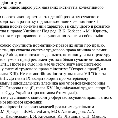
ідінститути:
єю чи іншою мірою усіх названих інститутів колективного
м нового законодавства і тенденцій розвитку сучасного
ходиться в розвитку під впливом нових економічних і
рава носить об'єктивний характер, і в силу цього її розвиток
а и права: Учебник / Под ред. В.К. Бабаева. - М.: Юристь,
ширення сфери правового регулювання тягне за собою зміни
є собою сукупність нормативно-правових актів про працю.
увати, що сучасна система трудового права вийшла за рамки
му. Зміни, що вносилися до нього, не вплинули на структуру
нові умови праці регламентуються більш сучасними законами
ЗпП. Проте не було і не має чистого збігу між системою
 у системі трудового права є інститут "Охорона праці", а в
глава XIII). Не є самостійним інститутом глава VII "Оплата
КЗпП. До глави IX входять норми про матеріальну
еріальну відповідальність власника або уповноваженого ним
XI "Охорона праці", глава XV "Індивідуальні трудові спори"),
го Суду України (про що мова йтиме далі).
ну суспільних відносин у сфері застосування праці, і в його
ної ринкової економіки.
дповідності правових моделей реальним суспільним
В.М. Догадов, Ф.М. Леві-ант, М.О. Александров, А.А.
.С. Каринський, І. Я. Кисельов, Р.З. Лівшиць, С.П. Маврін,