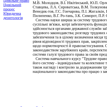
Цивільне право
М.В. Молодцов, В.І. Нікітінський, Ю.П. Орло
Цивільний
Ставцева, Л.А. Сироватська, В.М. Толкунова, 
процес
Венедик-тов, Г.С. Гончарова, П.І. Жигалкін, 
Юридична
Пилипенко, В.Г. Ро-тань, З.К. Симорот, П.Р.
деонтологія
Система науки ширша за систему трудового пр
суспільні зв'язки, котрі забезпечують функц
здійснюється органами державної служби за
трудового законодавства; розгляду трудових 
забезпечення та в цілому визначення місця 
рівня відповідності трудових прав, закріпле
щодо нормотворчості й правозастосування. Об
законодавством зарубіжних країн, перспекти
системи галузі трудового права за своїм пред
Система навчального курсу "Трудове право 
його систему - індивідуальне та колективне 
також нагляду і контролю за додержанням тр
національного законодавства про працю з за