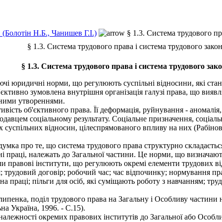
(Болотін Н.Б., Чанишев Г.І.)
§ 1.3. Система трудового пр
§ 1.3. Система трудового права і система трудового зако
§ 1.3. Система трудового права і система трудового зак
і юридичні норми, що регулюють суспільні відносини, які стано
ктивно зумовлена внутрішня організація галузі права, що виявля
рними утвореннями.
вість об'єктивного права. Її деформація, руйнування - аномалія,
давцем соціальному результату. Соціальне призначення, соціал
суспільних відносин, цілеспрямованого впливу на них (Рабінович
умка про те, що система трудового права структурно складається
і праці, належать до Загальної частини. Це норми, що визначаю
правові інститути, що регулюють окремі елементи трудових відн
 трудовий договір; робочий час; час відпочинку; нормування прац
а праці; пільги для осіб, які суміщають роботу з навчанням; тру
липенка, поділ трудового права на Загальну і Особливу частини 
на Україна, 1996. - С.15).
алежності окремих правових інститутів до Загальної або Особли