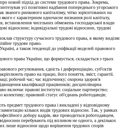
про новий підхід до системи трудового права. Зокрема,
синтезував усі позитивні надбання попереднього угорського
к званого ринкового капіталізму, чітко зорієнтованих на
якого є характерним одночасне визнання ролі капіталу,
вів, встановлення чисельних обмежень господарської влади
дові відносини; індивідуальні трудові відносини, трудові
оклав структуру сучасного трудового права, в якому виділяє
ізійне трудове право.
країні, а також тенденції до уніфікації моделей правового
ового права України, що формується, складається з трьох
авового регулювання, єдність і диференціацію, суб'єктів
акріплюють право на працю, його поняття, зміст, гарантії.
аці; робочий час; час відпочинку; охорона здоров'я
 підвищення кваліфікації працівників; дисциплінарна
раво включає правові інститути: соціальне партнерство;
о колективу; правовий статус об'єднань роботодавців;
ть предмет трудового права і викладені у відповідному
гламентацію кількох видів трудових відносин. Так, у рамках
рофесійного добору кадрів, яке проводиться роботодавцем,
 відносини перебувають під впливом не одного, а декількох
ких лише відносини щодо вирішення трудових спорів