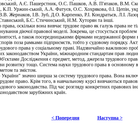
вський, А.Є. Пашерстник, О.С. Пашков, А.В. П'ятаков, В.М. Скоб
К.П. Уржин-ський, А.А. Фатуєв, О.С. Хохрякова, 0.І. Цепін, украї
В.В. Жернаков, І.В. Зуб, Д.О. Карпенко, Р.І. Кондратьєв, Л.І. Лаз
 Стависький, Б.С. Стичинський, Н.М. Хуторян та інші.
ава, оскільки вона вивчає трудове право як галузь права не тіл
іонування діючої правової моделі. Зокрема, це стосується пробле
йнятості, а також посередницькими фірмами недержавної форми 
спорів поза рамками підприємств, тобто у судовому порядку. Акт
трудового права у соціальному праві. Надзвичайно важливою про
них законодавством України, міжнародним стандартам прав людин
'єктами Дослідження є предмет, метод, джерела трудового права, 
ви розвитку тощо. Система науки трудового права в основному в
метом та змістом.
України" значно ширша за систему трудового права. Вона включа
трудове право. Крім того, в навчальному курсі вивчаються право
удового законодавства. Під час розгляду конкретних правових ін
конодавством зарубіжних країн.
< Попередня
Наступна >