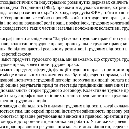
тсоціалістичних та індустріально розвинутих державах свідчить 
ий кодекс Угорщини (1992), про який згадувалося вище, котрий 
одавства розвинених країн Заходу, передусім ФРН, тобто країн та
кс Угорщини являє собою європейський тип трудового права, для 
ів і не менш важливої ролі праці, профспілок, трудових колекти
кс складається з таких частин: загальні положення; колективні тру
ографічного дослідження "Зарубежное трудовое право" по суті п
раво; колективне трудове право; процесуальне трудове право; кол
, бо відповідають і реальному розвиткові трудових відносин в У
 європейському.
зміст предмета трудового права, ми вважаємо, що структура труд
рудове право; колективне трудове право.
чають предмет, сферу дії, функції трудового права, принципи пр
е місце в загальних положеннях має бути відведено нормам, які з
авові інститути: трудовий договір; нормування праці; оплата пр
; оцінка результатів праці та атестація працівників; навчання і
ідповідальність сторін трудового договору. Колективне трудове п
вий статус профспілок та інших органів представництва трудовог
ішення трудових спорів.
 завжди співпадають із видами трудових відносин, котрі складаю
нюється тим, що окремі правові інститути здійснюють правову ре
йснюється правове регулювання відносин з правової орієнтації п
овору, відсторонення працівника від роботи. У той же час, деякі
ться щодо правового регулювання колективних відносин, серед я