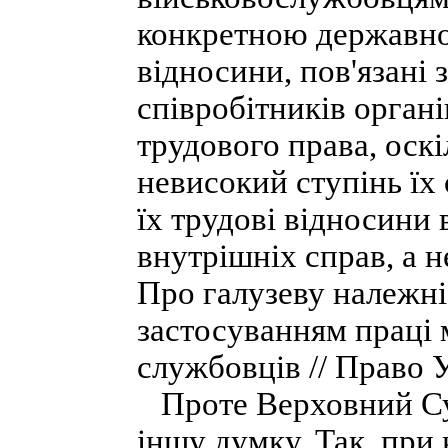
конкретною державно
відносини, пов'язані 
співробітників органі
трудового права, оск
невисокий ступінь їх 
їх трудові відносини
внутрішніх справ, а 
Про галузеву належні
застосуванням праці
службовців // Право Ук
Проте Верховний Суд
іншу думку. Так, при