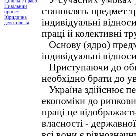
Цивільне право
Цивільний
становлять предмет т
процес
Юридична
індивідуальні віднос
деонтологія
праці й колективні тр
Основу (ядро) предм
індивідуальні віднос
Приступаючи до обґр
необхідно брати до у
Україна здійснює пер
економіки до ринкови
праці це відображаєт
власності - державної
всі вони є рівнозначн