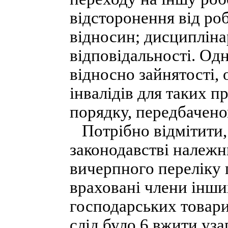
відсторонення від ро
відносин; дисциплінар
відповідальності. Одн
відносно зайнятості, 
інвалідів для таких п
порядку, передбачен
Потрібно відмітити, 
законодавстві належни
вичерпного переліку 
враховані члени інши
господарських товар
слід було 6 вжити уз