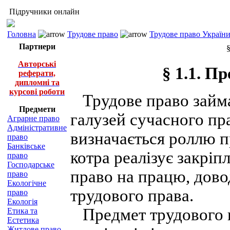
Підручники онлайн
Головна
Трудове право
Трудове право України 
Партнери
§
Авторські
§ 1.1. П
реферати,
дипломні та
курсові роботи
Трудове право займає
Предмети
галузей сучасного пр
Аграрне право
Адміністративне
визначається роллю пр
право
Банківське
котра реалізує закріп
право
Господарське
право на працю, дово
право
Екологічне
трудового права.
право
Екологія
Предмет трудового пр
Етика та
Естетика
Житлове право