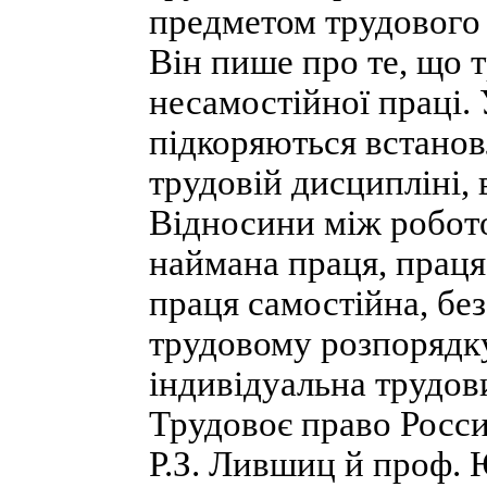
предметом трудового 
Він пише про те, що 
несамостійної праці.
підкоряються встано
трудовій дисципліні, в
Відносини між робото
наймана праця, праця 
праця самостійна, бе
трудовому розпорядку
індивідуальна трудов
Трудовоє право России
Р.З. Лившиц й проф. 