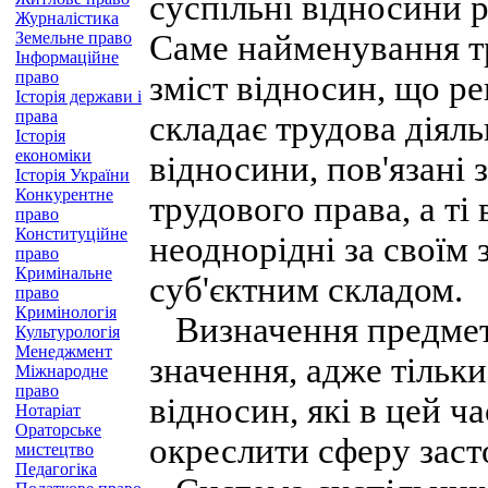
суспільні відносини 
Журналістика
Земельне право
Саме найменування тр
Інформаційне
право
зміст відносин, що р
Історія держави і
права
складає трудова діяль
Історія
економіки
відносини, пов'язані 
Історія України
Конкурентне
трудового права, а ті 
право
Конституційне
неоднорідні за своїм 
право
Кримінальне
суб'єктним складом.
право
Кримінологія
Визначення предмета
Культурологія
Менеджмент
значення, адже тільк
Міжнародне
право
відносин, які в цей ч
Нотаріат
Ораторське
окреслити сферу заст
мистецтво
Педагогіка