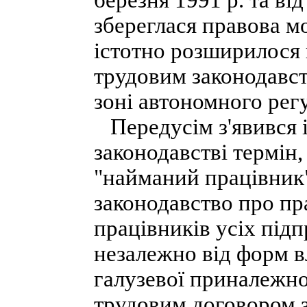
березня 1991 р. та ві
збереглася правова мо
істотно розширилося 
трудовим законодавств
зоні автономного рег
Передусім з'явився 
законодавстві термін,
"найманий працівник".
законодавство про пр
працівників усіх підп
незалежно від форм вл
галузевої приналежнос
трудовим договором з