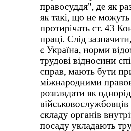
правосуддя", де як р
як такі, що не можуть
протирічать ст. 43 К
праці. Слід зазначити
є Україна, норми ві
трудові відносини сп
справ, мають бути при
міжнародними правов
розглядати як однорі
військовослужбовців 
складу органів внутрі
посаду укладають труд