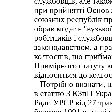
службовців, але також
при прийнятті Основ 
союзних республік пр
обрав модель "вузько
робітників і службов
законодавством, а пра
колгоспів, що прийма
Примірного статуту к
відноситься до колгос
Потрібно визнати, що
в статтю 3 КЗпП Укра
Ради УРСР від 27 трав