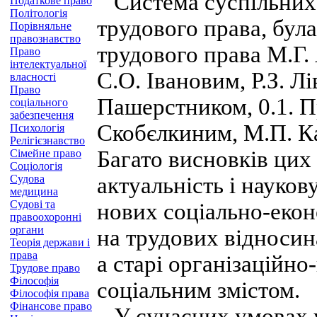
Система суспільних 
Податкове право
Політологія
трудового права, була
Порівняльне
правознавство
трудового права М.Г.
Право
інтелектуальної
С.О. Івановим, Р.З. 
власності
Право
Пашерстником, 0.1. П
соціального
забезпечення
Скобєлкиним, М.П. К
Психологія
Релігієзнавство
Багато висновків цих 
Сімейне право
Соціологія
Судова
актуальність і науков
медицина
Судові та
нових соціально-екон
правоохоронні
органи
на трудових відносина
Теорія держави і
права
а старі організаційн
Трудове право
Філософія
соціальним змістом.
Філософія права
Фінансове право
У сучасних умовах у