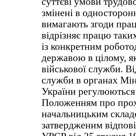
суттєві умови трудов
змінені в односторон
вимагають згоди пра
відрізняє працю таких 
із конкретним роботод
державою в цілому, я
військової служби. 
служби в органах Мін
України регулюються 
Положенням про прох
начальницьким складо
затвердженим відпові