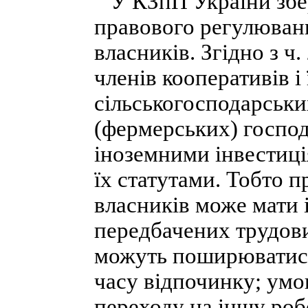
У КЗпП України збе
правового регулюван
власників. Згідно з ч.
членів кооперативів і
сільськогосподарськи
(фермерських) господ
іноземними інвестиці
їх статутами. Тобто
власників може мати і
передбачених трудови
можуть поширюватися
часу відпочинку; умо
переходу на іншу робо