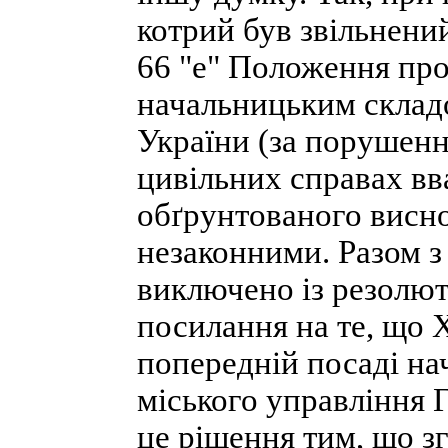
котрий був звільнений
66 "е" Положення пр
начальницьким складо
України (за порушення
цивільних справах вв
обґрунтованого висно
незаконними. Разом з
виключено із резолют
посилання на те, що 
попередній посаді на
міського управління 
це рішення тим, що зг