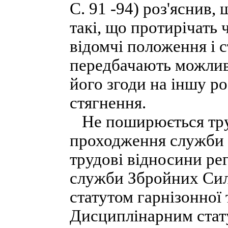
С. 91 -94) роз'яснив,
такі, що протирічать ч
відомчі положення і 
передбачають можлив
його згоди на іншу р
стягнення.
Не поширюється труд
проходження служби 
трудові відносини р
служби Збройних Сил
статутом гарнізонної 
Дисциплінарним стату