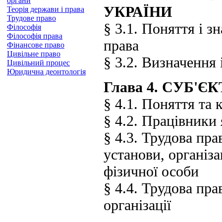
органи
УКРАЇНИ
Теорія держави і права
Трудове право
§ 3.1. Поняття і 
Філософія
Філософія права
права
Фінансове право
Цивільне право
§ 3.2. Визначення
Цивільний процес
Юридична деонтологія
Глава 4. СУБ'
§ 4.1. Поняття та 
§ 4.2. Працівники 
§ 4.3. Трудова пра
установи, організ
фізичної особи
§ 4.4. Трудова пра
організації