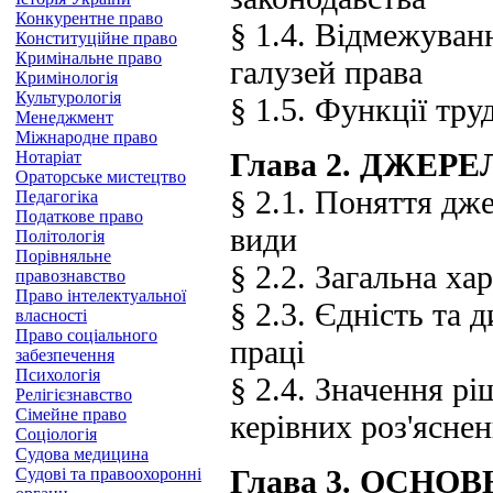
Конкурентне право
§ 1.4. Відмежуван
Конституційне право
Кримінальне право
галузей права
Кримінологія
Культурологія
§ 1.5. Функції тру
Менеджмент
Міжнародне право
Глава 2. ДЖЕР
Нотаріат
Ораторське мистецтво
§ 2.1. Поняття дже
Педагогіка
Податкове право
види
Політологія
Порівняльне
§ 2.2. Загальна х
правознавство
Право інтелектуальної
§ 2.3. Єдність та
власності
Право соціального
праці
забезпечення
Психологія
§ 2.4. Значення р
Релігієзнавство
Сімейне право
керівних роз'ясне
Соціологія
Судова медицина
Глава 3. ОСНО
Судові та правоохоронні