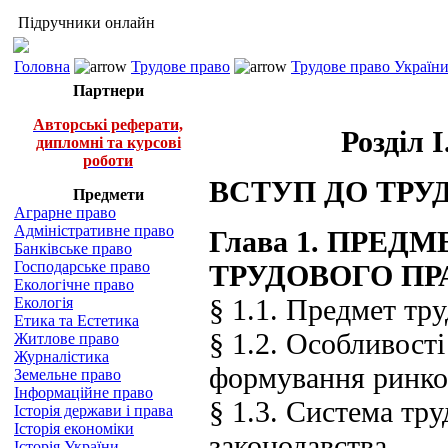
Підручники онлайн
Головна
Трудове право
Трудове право України 
Партнери
Авторські реферати,
Розділ
дипломні та курсові
роботи
ВСТУП ДО ТРУ
Предмети
Аграрне право
Адміністративне право
Глава 1. ПРЕД
Банківське право
Господарське право
ТРУДОВОГО ПР
Екологічне право
§ 1.1. Предмет тр
Екологія
Етика та Естетика
§ 1.2. Особливост
Житлове право
Журналістика
формування ринко
Земельне право
Інформаційне право
§ 1.3. Система тру
Історія держави і права
Історія економіки
законодавства
Історія України